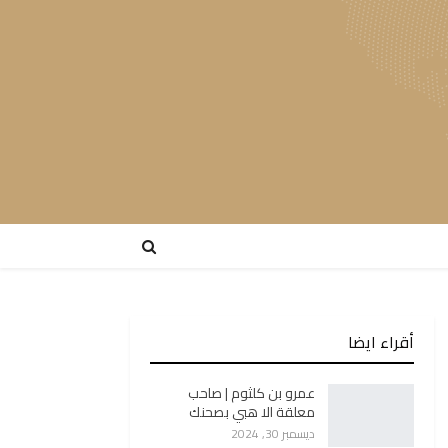
أقراء ايضا
عمرو بن كلثوم | صاحب
معلقة الا هبي بصحنك
ديسمبر 30, 2024