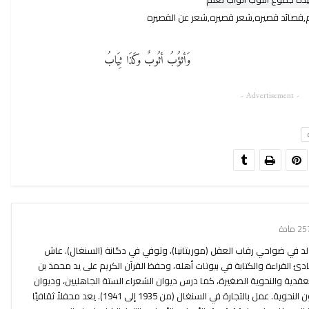
م,قصائد قصيره,شعر قصيره,شعر عن القصيره
وَأثؤُبُ أثُوبٌ وكَذَا ثِيَابُ
- Advertisement -
2 مادة
ولد في ضواحي رقاب العقل (موريتانيا)، وتوفي في دگانة (السنغال). عاش
ادئ القراءة والكتابة في بيوتات أهله، وحفظ القرآن الكريم على يد محمذ بن
قدية والنحوية الصغيرة، كما درس ديوان الشعراء الستة الجاهليين، وديوان
غيلان والمتنبي، إضافة إلى بعض المتون النحوية. عمل بالتجارة في السنغال (من 1935 إلى 1941). يعد محفلاً ثقافيًا