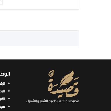
ت
الوصو
الرئ
البح
القو
قصيدة: منصة إبداعية للشعر والشعراء
موض