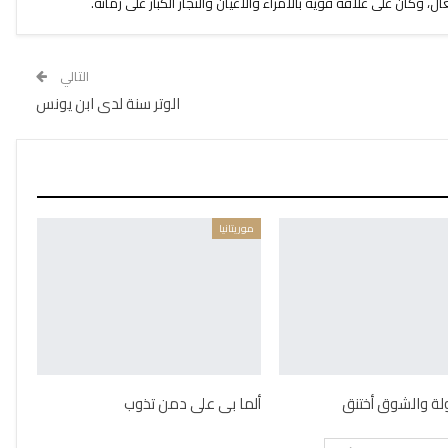
نغال، وكان على علاقة قوية بالأمراء والأعيان والتجار الكبار على زمانه.
التالي
الوتر سنة لدى ابن يونس
موريتانيا
لولة والشوق أختنق
ألما بى على دمن تذوب