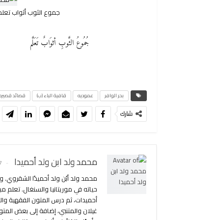
جموع الثوب أثواب تعل
جُمُوعُ الثَّوبِ أثوَابٌ تَعَلَّم
بحر الوافر
عموديه
قافية الباء (ب)
قصائد قصيره
شارك
محمد ولد ابن ولد أحميدا
57
محمد ولد أبُن ولد أحميدًا الشقروي. 
حياته في موريتانيا والسنغال. تعلم مب
أحميدات، ثم درس المتون الفقهية والع