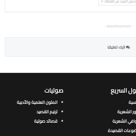
حميل المزيد من القصائد
- Advertisement -
اترك تعليقا
ل السريع
صوتيات
يسية
المتون العلمية والأدبية
ور الشعرية​
ترنيم القصيد
افي الشعرية​
قصائد صوتية
وعات القصيدة​