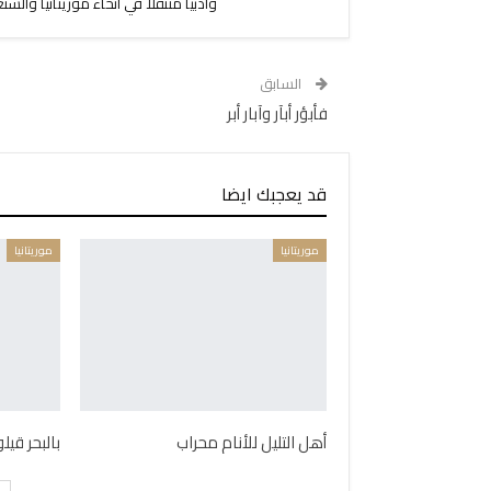
وأدبيًا متنقلاً في أنحاء موريتانيا والس
السابق
فأبؤر أبآر وآبار أبر
قد يعجبك ايضا
موريتانيا
موريتانيا
أهل التليل للأنام محراب
بالبحر قي