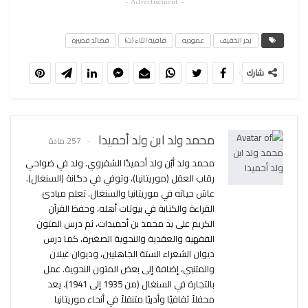
- Advertisement -
بحر الخفيف
عموديه
قافية الثاء (ث)
قصائد قصيره
شارك
محمد ولد ابن ولد أحميدا
257 مادة
محمد ولد أبُن ولد أحميدًا الشقروي. ولد في ضواحي
رقاب العقل (موريتانيا)، وتوفي في دگانة (السنغال).
عاش حياته في موريتانيا والسنغال. تعلم مبادئ
القراءة والكتابة في بيوتات أهله، وحفظ القرآن
الكريم على يد محمذ بن أحميدات، ثم درس المتون
الفقهية والعقدية والنحوية الصغيرة، كما درس
ديوان الشعراء الستة الجاهليين، وديوان غيلان
والمتنبي، إضافة إلى بعض المتون النحوية. عمل
بالتجارة في السنغال (من 1935 إلى 1941). يعد
محفلاً ثقافيًا وأدبيًا متنقلاً في أنحاء موريتانيا