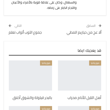
والسنغال، وكان على علاقة قوية بالأمراء والأعيان
والتجار الكبار على زمانه.
السابق
التالي
ألا عج من حيازيم المطي
جموع الثوب أثواب تعلم
قد يعجبك ايضا
موريتانيا
موريتانيا
أهل التليل للأنام محراب
بالبحر قيلولة والشوق أختنق
موريتانيا
موريتانيا