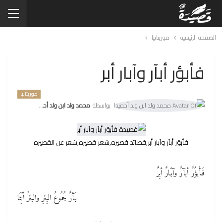
الصفحة الرئيسية
موريتانيا
فأبؤر أبآر وآبار أبر
موريتانيا
بواسطة
محمد ولد ابن ولد أحميدا
فأبؤر أبآر وآبار أبر,قصائد قصيره,شعر قصيره,شعر عن القصيره
فَأَبؤُرٌ أبآرٌ وآبَارٌ أبِرٌ
بَأرٌ جُمُوعُ البِئرِ والبئرُ اُنِّثَا