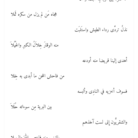
هجاه مَن لم يزل من سكره ثَملا
نذلٌ تردَّى رداء الطيش واستَلبَت
منه الوقارَ خِلاَلُ الكبرِ والخُيُلاَ
أهدى إلينا قريضا منه أودعه
من فاحش اللحن ما أبدى به خِللا
فسوف أخزيه في النادِى وألبسه
بين البرية مِن سوءاته حُلَلاَ
والشقريُّون إِنى لست آخذهم
بالذنب منه فاعصى اللهَ والرسلا