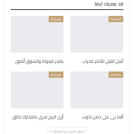
قد يعجبك ايضا
موريتانيا
موريتانيا
أهل التليل للأنام محراب
بالبحر قيلولة والشوق أختنق
موريتانيا
موريتانيا
ألما بى على دمن تذوب
أرى الريح تجري باقتدارك خالق
تحميل المزيد من القصائد