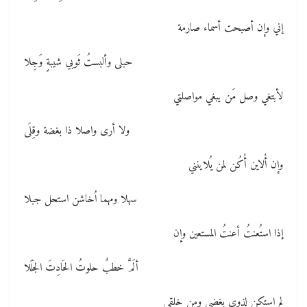
إني وإن أصبحت أسماء صارمة
حبلى وألبستُ ثَوبي شيبةٍ وَجِلا
لأبتغي وصل مَن يبغي مواصلتي
ولا أرى واصلا ذا بغضة وقِلَى
وإن أُلاين أُكُن لمن يُلاينني
سهلا ومهما اُخاشن استحل جبلا
إذا استُعنتُ أعنتُ المستعين وإن
ألَمَّ خطبٌ حلوتُ الحَادِتَ الجَلَلا
لم استكن لذوى بغضى ومن خلقى