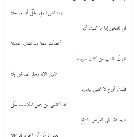
ترك الهوينا وفي الجُلَّى أنا ابن جلا
قل للفخور إذا ما كنتَ أتيَه
أخطأت عقلا ولما تقتفِ الفضلا
ظلمتَ بالسب من كانت سريرتُه
تقوى الإله وظلم الصالحين بَلاَ
ظلمتَ أورع لا تخشى بوادره
قد اكتسى من جميلِ المكرمات حُلَى
شيخا تقيا نفي العرض ذا ثِقةٍ
يعفو إذ مَا رَأى الجواد قد بخلا