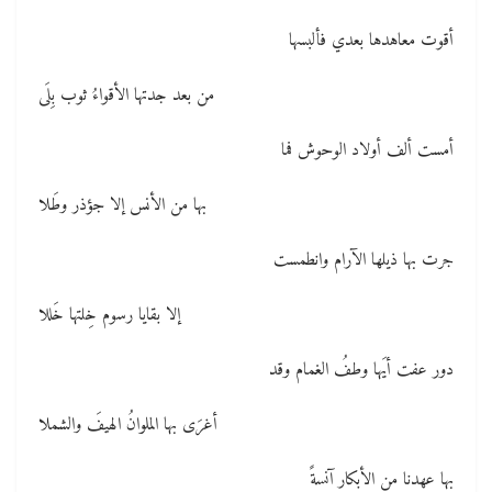
أقوت معاهدها بعدي فألبسها
من بعد جدتها الأقواءُ ثوب بِلَى
أمست ألف أولاد الوحوش فما
بها من الأنس إلا جؤذر وطَلا
جرت بها ذيلها الآرام وانطمست
إلا بقايا رسوم خِلتها خَللا
دور عفت أيَها وطفُ الغمام وقد
أغرَى بها الملوانُ الهيفَ والشملا
بها عهدنا من الأبكار آنسةً