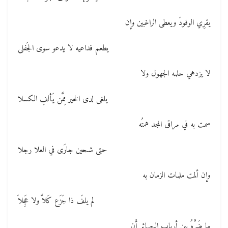
يقرِي الوفودَ ويعطى الراغبين وإن
يطعم فداعيه لا يدعو سوى الجَفلى
لا يزدهي حلمه الجهول ولا
يلغى لدى الخير مِمَّن يَألفِ الكسلا
سمت به في مراقى المجد همتُه
حتى شىحين جارَى في العلا رجلا
وإن ألمت ملمات الزمان به
لم يلفَ ذا جَزَع كَلاَّ ولا عَجِلاَ
ما ضَرَّهُ بين أربابِ البصائر أَن