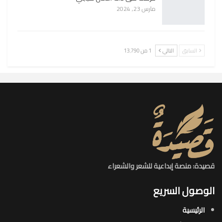
مارس 23, 2024
السابق
التالي
1 من 13٬790
قصيدة: منصة إبداعية للشعر والشعراء
الوصول السريع
الرئيسية