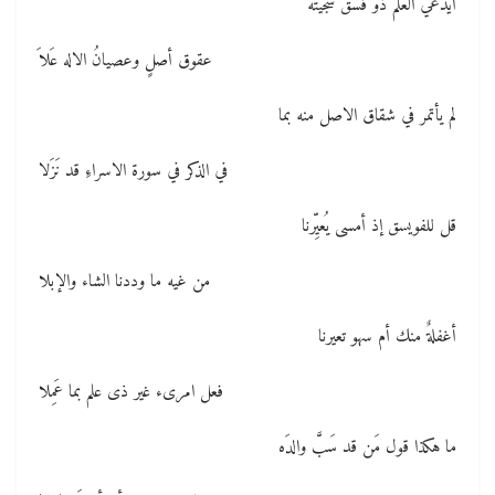
أيدعي العلمَ ذو فسق سجيتُه
عقوق أصلٍ وعصيانُ الاله عَلاَ
لم يأتمر في شقاق الاصل منه بما
في الذكر في سورة الاسراءِ قد نَزَلا
قل للفويسق إذ أمسى يُعيِّرنا
من غيه ما وددنا الشاء والإبلا
أغفلةٌ منك أم سهو تعيرنا
فعل امرىء غير ذى علم بما عَمِلا
ما هكذا قول مَن قد سَبَّ والدَه