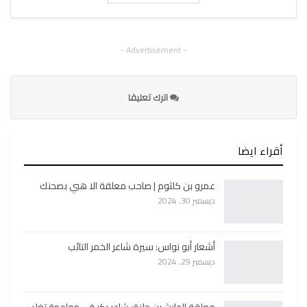
- Advertisement -
اترك تعليقا
أقراء ايضا
عمرو بن كلثوم | صاحب معلقة الا هبي بصحنك
ديسمبر 30, 2024
أشعار أبو نواس: سيرة شاعر الخمر التائب
ديسمبر 29, 2024