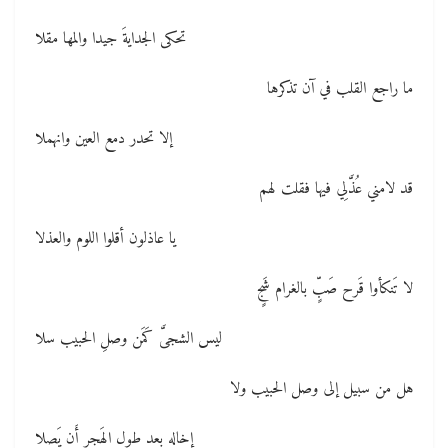
تحكى الجدايةَ جيدا والمها مقلا
ما راجع القلب في آن تذكرها
إلا تحدر دمع العين وانهملا
قد لامني عُذَّلِي فيها فقلت لهم
يا عاذلون أقلوا اللوم والعذلا
لا تَنكأوا قَرح صَبٍّ بالغرام شَجٍ
ليس الشجىَّ كَمَن وصلِ الحبيب سلا
هل من سبيل إلى وصل الحبيب ولا
إخاله بعد طول الهَجرِ أَن يَصِلا