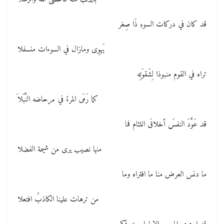
قد كان في دركات السوءِ ذَا صِغر
يَهوِى ومازال في السوءات منسفلا
تراه في القوم منبوذا لِشَقوَتِه
كما رَمَى المرءُ في مرحاضه النَّبَلاَ
قد عَوَّدَ النفسَ أخلاقَ اللئام فما
منها نصيب يرى من شيمة الفضلا
ما دنس العرض منا ما افتراه وما
من ترهات علينا الكاذبُ افتعلا