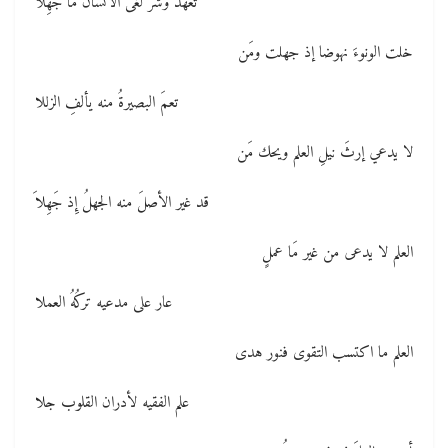
تعهد وشر لغى الانسان ما جُهِلا
خلت الونوءَ نهوضا إذ جهلت ومَن
تعمَ البصيرةُ منه يألفِ الزللا
لا يدعي إرثَ نيلِ العلم ويحك مَن
قد غير الأصلَ منه الجهلُ إِذ جَهِلاَ
العلم لا يدعى من غير مَا عملٍ
عار على مدعيه تركُهُ العملا
العلم ما اكتسب التقوى فنور هدى
علم الفقيه لأدران القلوب جلا