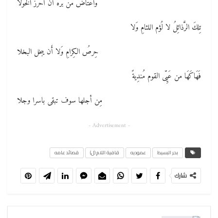
واعتاض من بره أن أحرزَ الخولا
تِلكَ الرَّذائِلُ لا لُؤم اللئامِ وَلا
حِرصُ الكِرامِ وَلا أَن يبخل البخلا
فَهَاكَهَا من عَيِّى القوم مُندِيةً
مِن أجلها سوف تبقى باسرا وجلا
- Advertisement -
بحر البسيط
عموديه
قافية اللام (ل)
قصائد عامه
شارك