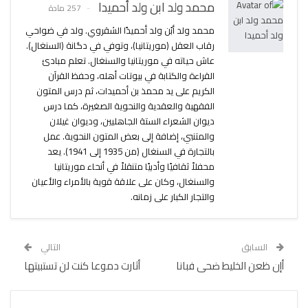
محمد ولد ابن ولد أحميدا
257 مادة
محمد ولد أبُن ولد أحميدًا الشقروي. ولد في ضواحي
رقاب العقل (موريتانيا)، وتوفي في دگانة (السنغال).
عاش حياته في موريتانيا والسنغال. تعلم مبادئ
القراءة والكتابة في بيوتات أهله، وحفظ القرآن
الكريم على يد محمذ بن أحميدات، ثم درس المتون
الفقهية والعقدية والنحوية الصغيرة، كما درس
ديوان الشعراء الستة الجاهليين، وديوان غيلان
والمتنبي، إضافة إلى بعض المتون النحوية. عمل
بالتجارة في السنغال (من 1935 إلى 1941). يعد
محفلاً ثقافيًا وأدبيًا متنقلاً في أنحاء موريتانيا
والسنغال، وكان على علاقة قوية بالأمراء والأعيان
والتجار الكبار على زمانه.
السابق
التالي
أإن ظعن الخليط ضحى فبانا
أثارت دموعا كنت لن تستبيتها