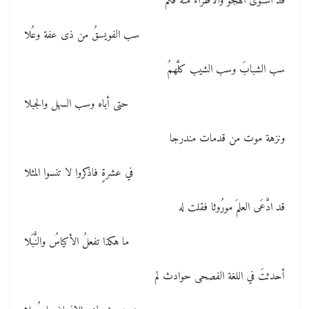
قد استوى الهجو والاطراء منه فكم
سب الفويسقُ من ذى عفة وعُلا
سب الشبابَ وسب الشيب كلَّهمُ
حتى أباه وسب السهل والجبلا
ونزهة موت من قدمات مندرجا
في عشرةٍ فاذكروا لا تنسوا المثلا
قد ادَّعَى العلمَ مورُوثا فقلت له
ما هكذا تفعلُ الأكياسُ والنُّبَلا
أحدثتَ في اللغة الفصحى حوادث لم