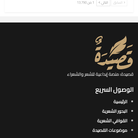
السابق
التالي
1 من 13٬790
قصيدة: منصة إبداعية للشعر والشعراء
الوصول السريع
الرئيسية
البحور الشعرية​
القوافي الشعرية​
موضوعات القصيدة​