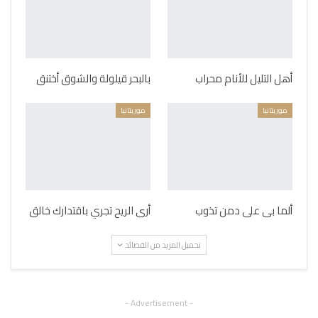
أهل التليل للأنام محراب
بالبحر قيلولة والشوق أختنق
موريتانيا
موريتانيا
ألما بى على دمن تذوب
أرى الريح تجري باقتدارك خالق
تحميل المزيد من القصائد
- Advertisement -