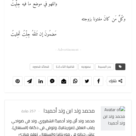
واللهو في موضع ما فيه جِلِّيتُ
وكًلَّ مَن كانَ مفتونا بزوجته
مَضمُونَ إن تَلقَهُ جِلِّتُ تَخِليتُ
- Advertisement -
بحر البسيط
عموديه
قافية التاء (ت)
قصائد قصيره
شارك
محمد ولد ابن ولد أحميدا
257 مادة
محمد ولد أبُن ولد أحميدًا الشقروي. ولد في ضواحي
رقاب العقل (موريتانيا)، وتوفي في دگانة (السنغال).
عاش حياته في موريتانيا والسنغال. تعلم مبادئ