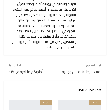
القراءة والكتابة في بيوتات أهله، وحفظ القرآن
الكريم على يد محمذ بن أحميدات، ثم درس المتون
الفقهية والعقدية والنحوية الصغيرة، كما درس
ديوان الشعراء الستة الجاهليين، وديوان غيلان
والمتنبي، إضافة إلى بعض المتون النحوية. عمل
بالتجارة في السنغال (من 1935 إلى 1941). يعد
محفلاً ثقافيًا وأدبيًا متنقلاً في أنحاء موريتانيا
والسنغال، وكان على علاقة قوية بالأمراء والأعيان
والتجار الكبار على زمانه.
السابق
التالي
لقيت شيخا بشبقاس وجارية
أحاجيكم ما لحية غير كثة
قد يعجبك ايضا
موريتانيا
موريتانيا