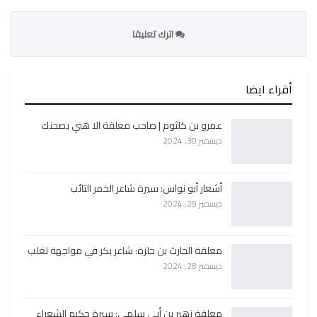
اترك تعليقا
أقراء ايضا
عمرو بن كلثوم | صاحب معلقة الا هبي بصحنك
ديسمبر 30, 2024
أشعار أبو نواس: سيرة شاعر الخمر التائب
ديسمبر 29, 2024
معلقة الحارث بن حلزة: شاعر بكر في مواجهة تغلب
ديسمبر 28, 2024
معلقة زهير بن أبي سلمى: سيرة حكيم الشعراء