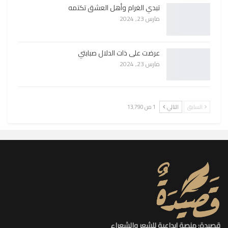
تبدي الغرام وأهل العشق تكتمه
مارس 23, 2024
عرضت على ذات الدلال صبابتي
مارس 23, 2024
السابق
التالي
1 من 13٬790
قصيدة: منصة إبداعية للشعر والشعراء