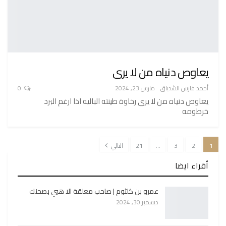
يعاوص دنياه من لا يرى
أحمد فارس الشدياق
مارس 23, 2024
0
يعاوص دنياه من لا يرى رخاوة طينته الباليه اذا ارغم البرد
خرطومه
1
2
3
…
21
التالي
أقراء ايضا
عمرو بن كلثوم | صاحب معلقة الا هبي بصحنك
ديسمبر 30, 2024