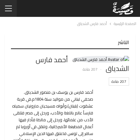
الصفحة الرئيسية
أحمد فارس الشدياق
الناشر
أحمد فارس
الشدياق
207 مادة
207 مادة
أحمد فارس بن يوسف بن منصور الشدياق.
صحفي لبناني من مواليد سنة 1804م،في قرية
عشقوت (بلبنان)،وأبواه مسيحيان مارونيان سمياه
فارساً عالم باللغة والأدب، ورحل إلى مصر فتلقى
الأدب من علمائها، ورحل إلى مالطا فأدار فيها
أعمال المطبعة الأميركانية، وتنقل في أوروبا ثم
سافر إلى تونس فاعتنق فيها الدين الإسلامي