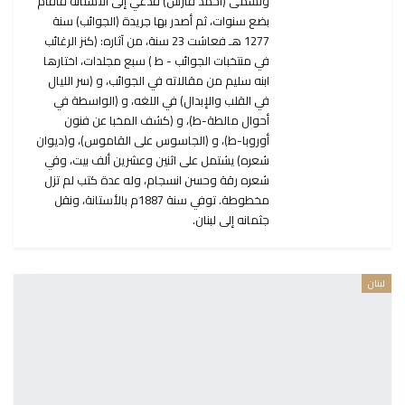
وتسمى (أحمد فارس) فدعي إلى الآستانة فأقام
بضع سنوات، ثم أصدر بها جريدة (الجوائب) سنة
1277 هـ فعاشت 23 سنة، من آثاره: (كنز الرغائب
في منتخبات الجوائب - ط ) سبع مجلدات، اختارها
ابنه سليم من مقالاته في الجوائب، و (سر الليال
في القلب والإبدال) في اللغه، و (الواسطة في
أحوال مالطة-ط)، و (كشف المخبا عن فنون
أوروبا-ط)، و (الجاسوس على القاموس)، و(ديوان
شعره) يشتمل على اثنين وعشرين ألف بيت، وفي
شعره رقة وحسن انسجام، وله عدة كتب لم تزل
مخطوطة. توفي سنة 1887م بالأستانة، ونقل
جثمانه إلى لبنان.
لبنان