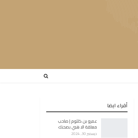
أقراء ايضا
عمرو بن كلثوم | صاحب
معلقة الا هبي بصحنك
ديسمبر 30, 2024