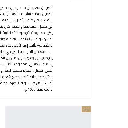
بعقلين بقضاء الشوف، تعلم ببيروت، 
في مجال المحاماة والأدب. كان تقي 
يكن، مدعومة بقيمهما الأخلاقية الم
نفسها، ونفس البلاغة الإيقاعية وا
والأصالة».تألف إرثه الأدبي من العد
الدامية» من الفرنسية لجين دي كاس
يقيمون في وادي النيل. من بين الك
إسماعيل صبري، محمود سامي البارو
شبلي شميل، الإمام محمد العبد، 
باعتبارهم زملاء قلمه.جمع شعره ا
نجيب البيني في الآونة الأخيرة. وصف
بيروت سنة 1937م.
لبنان