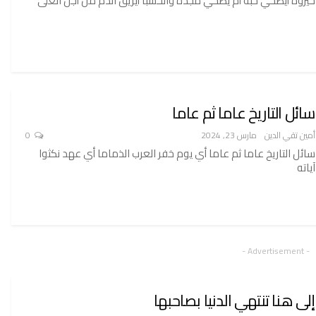
خيروه أيضحي حبه أم يضحي مجده والحسبا أيريق الدم من أجل العلى
سائل التاريخ عاما ثم عاما
أمين تقي الدين
مارس 23, 2024
0
سائل التاريخ عاما ثم عاما أي يوم خفر العرب الذماما أي عهد نكثوا
آياته
- Advertisement -
إلى هنا تنتهي الدنيا بصاحبها