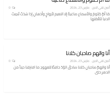
أمين تقي الدين
مارس 23, 2024
0
مَا أمُّ كلثومَ والأسماع صاغيةٌ إلا النعيم لأرواحٍ وأذهانِ إذا شدَتْ تُنصِتُ
الدنيا لنَغْمَتها
أنا والهم صاحبان كلانا
أمين تقي الدين
مارس 23, 2024
0
أنا والهمُّ صاحبانِ كلانا صادقُ الوُدّ حافظٌ للعهودِ ما افترقنا حيناً من
الدهرِ حتى