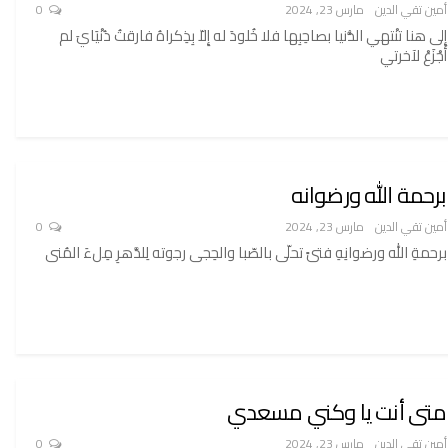
أمين تقي الدين
مارس 23, 2024
0
إلى هنا تنْتهي الدُّنيا بصاحِبِها فلا خُلودَ له إِلاّ بِذِكراهُ فارقتُ دُنْيَايَ لم
أَجْزَعْ لآخرتي
برحمة الله ورضوانه
أمين تقي الدين
مارس 23, 2024
0
برحمةِ الله ورضوانِهِ فتىً تحلّى بالصّبا والحِجى رجوته لِلدَّهرِ مِلءَ المُنى
متى أنت يا وكني مسعدي
أمين تقي الدين
مارس 23, 2024
0