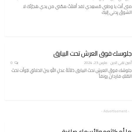
متى أنتَ يا وطني مُسعِدي لقد أفلتَتْ همَّتي من يدي هَجرْتُكَ لا
الشوقُ يِدني إليكَ
جلوسك فوق العرش تحت البيارق
أمين تقي الدين
مارس 23, 2024
0
جلوسُك فوقَ العرشِ تحتَ البيارق دَلاَلَةُ عدلِ اللهِ بينَ الخلائقِ تبّوأت تختَ
المُلكِ فازدانَ رونقاً
- Advertisement -
ما أم كلثوم والأسماع صاغية