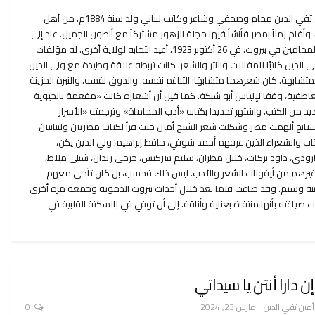
أمين بن سعيد بن محمود بن حسين تقي الدين محام وصحفي وشاعر وکاتب لبناني ولد سنة 1884م، من أهل
وأقام زمناً بمصر فأنشأ فيها مجلة الزهور مشتركاً مع أنطون الجميل. عاد إلى
بيروت ،شغل منصب أمين سر نقابة المحامين في بيروت. في 26 أكتوبر 1923، أعيد انتخابه لولاية أخرى. له مؤلفات
الدين كاتبًا للمقالات والنثر والشعر. كانت تربطه علاقة وطيدة مع ولي الدين
تشابهة. كان شعرهما متشابهًا: التناغم نفسه، والذوق نفسه، والنبرة الحزينة
لعاطفية، وفقا لإلياس أبو شبكة. كما قيل أن أشعاره كانت «مفعمة بالحيوية
يد من الكتب، واشتهر تحديدا بكتابه «أدب المحاماة» وترجمته «الأسرار
تانج.ألهمت مصر وشكلت شعر الشيخ أمين حيث قرأ لكتاب مصريين ولبنانيين
تاب والشعراء الذين عرفهم أحمد شوقي، حافظ إبراهيم، ولي الدين يكن،
دي، داود بركات، خليل مطران، سليم سركيس، جرجي زيدان، شبلي ملاط،
وغيرهم من أيقونات الشعر والأدب. ليس ذلك فحسب، بل كان تآخى معهم
بنه وسيم. وقد ضاعت فيما بعد خلال أحداث بيروت الدموية وجمعه مرة أخرى
ت صياغته بأنها منتقاة بعناية وأناقة. إلى أن توفي في بالسكتة القلبية في
إن دارا أنتن يا سيداتي
أمين تقي الدين
مارس 23, 2024
0