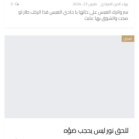
بهاء الدين الصيادي
مارس 23, 2024
0
سر واترك العيس على حالها يا حادي العيس فذا الركب طار لو
صحت والشوق بها عابث
العراق
للحق نور ليس يحجب ضؤه