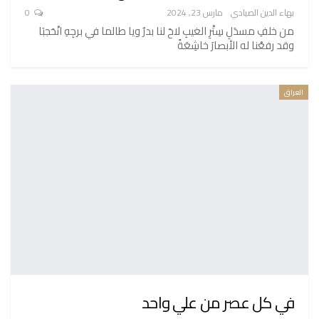
بهاء الدين الصيادي
مارس 23, 2024
0
من خلفِ مسدَلِ سِتْرِ الغيبِ لاحَ لنا بدرٌ ويا طالما في برجِهِ انْحَجبَا
وقد رفعْنا له الأبصارَ خاشِعَةً
العراق
في كل عصر من علي واحد