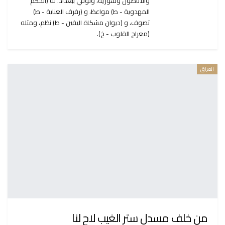
والأناضول وسورية، وتوفي ببغداد. له (الحكم
المهدوية - ط) مواعظ، و (رفرف العناية - ط)
تصوف، و (ديوان مشكاة اليقين - ط) نظم، ومثله
(معراج القلوب - خ).
العراق
من خلف مسدل ستر الغيب لاح لنا