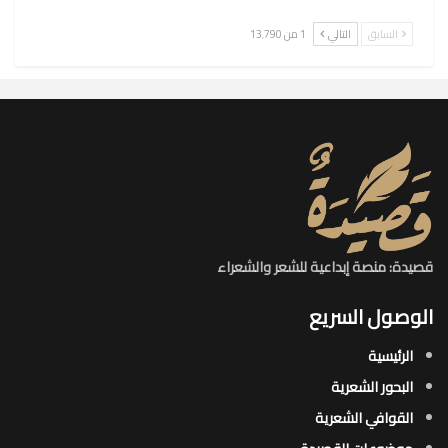
السابق
التالي
1 من 13٬790
قصيدة: منصة إبداعية للشعر والشعراء
الوصول السريع
الرئيسية
البحور الشعرية​
القوافي الشعرية​