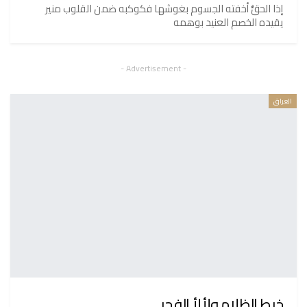
إذا الحقُّ أخفته الجسوم بغوشها فكوكبه ضمن القلوب منير
يقيده الخصم العنيد بوهمه
- Advertisement -
العراق
خبط الظلام ولألأ الفجر