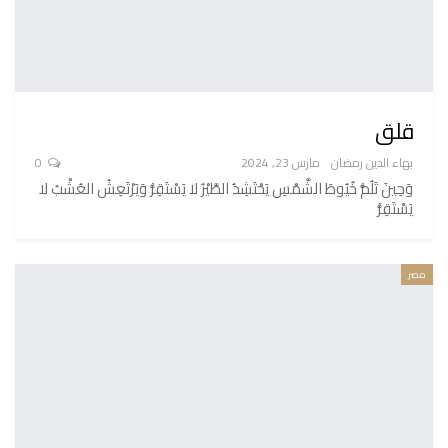
قلق
بهاء الدين رمضان
مارس 23, 2024
0
وَحِينَ تَلُمُّ خُيُوطَ الشَّمْسِ يَحْتَشِدُ الطَّيْرُ لا يَسْتَقِرُّ وَيَرْتَعِشُ العُشْبُ لا
يَسْتَقِرُّ
مصر