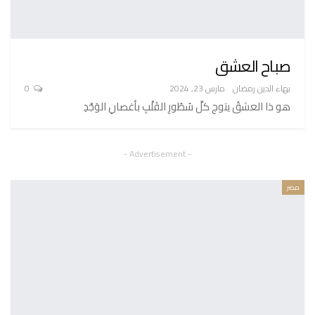
صباح العشق
بهاء الدين رمضان
مارس 23, 2024
0
هو ذا العشقُ يتوج كلَّ سُطُورِ القَلْبِ بأغصانِ الوَجْدِ
- Advertisement -
مصر