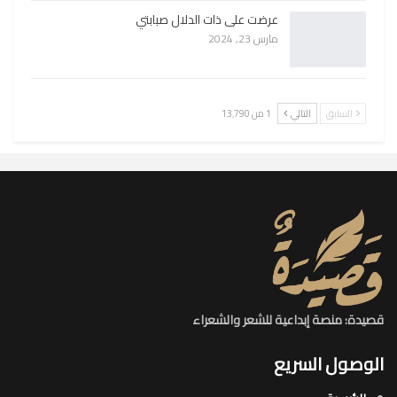
عرضت على ذات الدلال صبابتي
مارس 23, 2024
السابق
التالي
1 من 13٬790
قصيدة: منصة إبداعية للشعر والشعراء
الوصول السريع