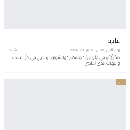
عابرة
بهاء الدين رمضان
مارس 23, 2024
0
مُذْ رَأَيْتُكِ في لَيْلَةٍ مِنْ " دِيسَمْبِر " والشوارعُ ترتادنِي في كلِّ مساء
واللهاثُ الذي انتابني
مصر