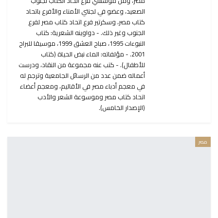
مصر، ومن مؤسسي فرع اتحاد الكتاب لجنوب
الصعيد، وعضو في لجنتي الأمناء والأفرع باتحاد
كتاب مصر، وسكرتير فرع اتحاد كتاب مصر لفرع
الجنوب وغير ذلك. - دواوينه الشعرية: كتاب
النبوءات 1995، صباح العشق 1999، موسيقا للبراح
2001. - مؤلفاته: الماء نبض الحياة (كتاب
للأطفال). - كتب عنه مجموعة من النقاد، ودرست
أعماله ضمن عدد من الرسائل الجامعية وترجم له
في معجم أدباء مصر في الأقاليم، ومعجم أعضاء
اتحاد كتاب مصر وموسوعة الشعر والأدب
(الإصدار الخامس).
مصر