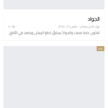
الجواد
بهاء الدين رمضان
مارس 23, 2024
0
ثلاثون عاما مضت والجوادُ يسابقُ خطوَ الرهان ويضربُ في الأفقِ
مصر