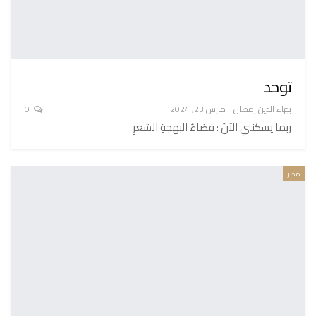
توحد
بهاء الدين رمضان
مارس 23, 2024
0
ربما يسكنني الآنَ : فضاءُ البهجةِ الشعرِ
مصر