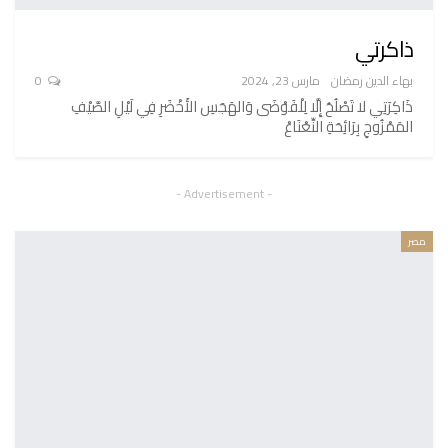
ذاكرتي
بهاء الدين رمضان
مارس 23, 2024
0
ذَاكِرَتِي لا تَصْلُحُ إِلَّا لِلْفَوْضَى وَالهَجَسِ الأَخْضَرِ فِي لَيْلِ الصَّيْفِ
المَمْزُوجِ بِرَائِحَةِ النِّعْنَاعْ
- Advertisement -
مصر