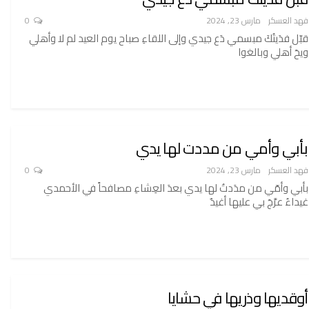
فهد العسكر
مارس 23, 2024
0
قبّل فدَيتُكَ مبسمي دَع جيدي وإلى اللقاءِ صباح يوم العيد لم لا وأهلي
ويحَ أهلي وبالغوا
بأبي وأمي من مددت لها يدي
فهد العسكر
مارس 23, 2024
0
بأبي وأمّي من مدَدتُ لها يدي بعدَ العِشاءِ مصافحاً في الأحمدي
غيداءُ عرَّجَ بي عليها أغيدٌ
أوقديها وذريها في حشايا