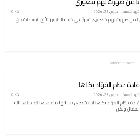
يا من صهرت لهم شعوري
فهد العسكر
مارس 23, 2024
0
يا من صهرت لهم شعوري فجراً على شدو الطيور وتالّق البسمات من
- Advertisement -
غادة حطم الفؤاد بكاها
فهد العسكر
مارس 23, 2024
0
غادة حطّم الفؤاد بكاها ليت شعري ما بالها ما دهاها قد حباها اللَه
الجمال ولكن