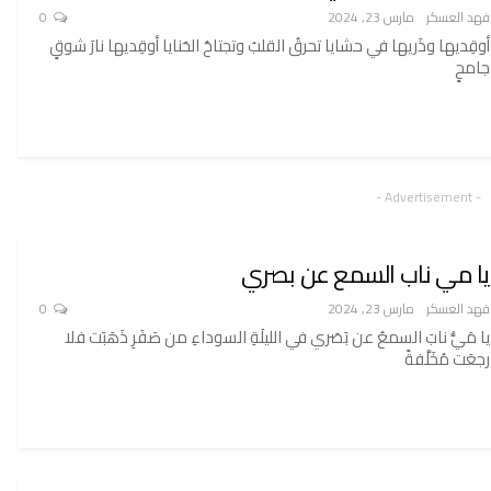
فهد العسكر
مارس 23, 2024
0
أوقِديها وذَريها في حشايا تحرقُ القلبُ وتجتاحُ الحَنايا أوقِديها نارَ شوقٍ
جامحٍ
- Advertisement -
يا مي ناب السمع عن بصري
فهد العسكر
مارس 23, 2024
0
يا مَيُّ نابَ السمعُ عن بَصَري في الليلَةِ السوداءِ من صَفَرِ ذَهَبَت فلا
رجعَت مُخَلَّفةً