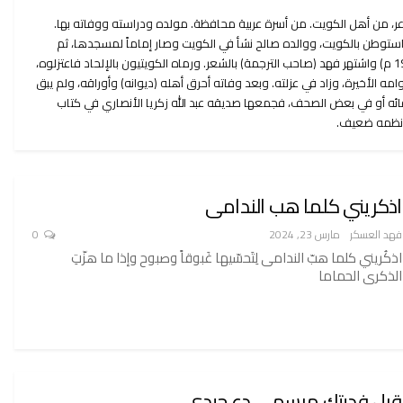
ر، من أهل الكويت. من أسرة عربية محافظة. مولده ودراسته ووفاته بها.
توطن بالكويت، ووالده صالح نشأ في الكويت وصار إماماً لمسجدها، ثم
موظفاً في الجمرك وتوفي بها (1947 م) واشتهر فهد (صاحب الترجمة) بالشعر. ورماه الكويتيون بالإلحاد فاعتزلوه،
ه الأخيرة، وزاد في عزلته. وبعد وفاته أحرق أهله (ديوانه) وأوراقه، ولم يبق
ائه أو في بعض الصحف، فجمعها صديقه عبد الله زكريا الأنصاري في كتاب
ونظمه ضعيف.
اذكريني كلما هب الندامى
فهد العسكر
مارس 23, 2024
0
اذكُريني كلما هبّ الندامى لِتَحسّيها غَبوقاً وصبوح وإذا ما هزّتِ
الذكرى الحماما
قبل فديتك مبسمي دع جيدي