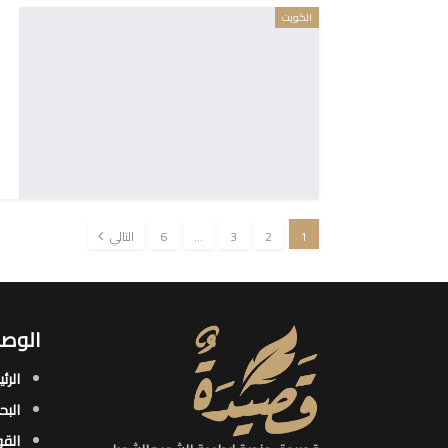
الكويت
1
2
3
…
6
التالي
الوصو
الرئ
البح
القو