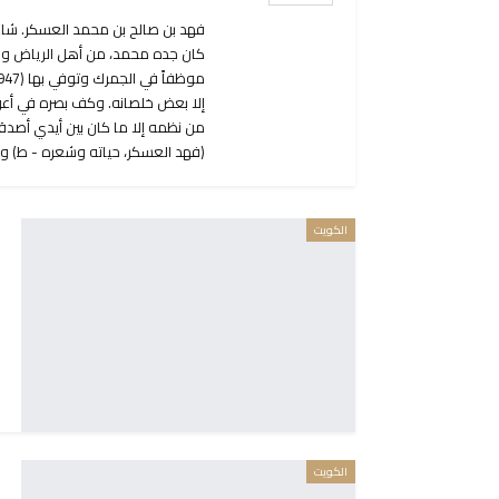
فهد بن صالح بن محمد العسكر. شاع
كان جده محمد، من أهل الرياض واس
إلا بعض خلصانه. وكف بصره في أعوام
من نظمه إلا ما كان بين أيدي أصدق
(فهد العسكر، حياته وشعره - ط) 
الكويت
الكويت