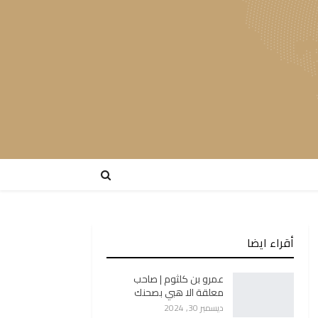
أقراء ايضا
عمرو بن كلثوم | صاحب
معلقة الا هبي بصحنك
ديسمبر 30, 2024