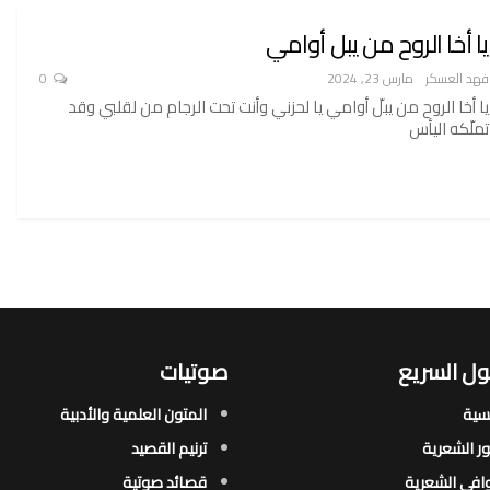
يا أخا الروح من يبل أوامي
فهد العسكر
مارس 23, 2024
0
يا أخا الروح من يبلّ أوامي يا لحزني وأنت تحت الرجام من لقلبي وقد
تملّكه اليأس
ل السريع
صوتيات
يسية
المتون العلمية والأدبية
ور الشعرية​
ترنيم القصيد
افي الشعرية​
قصائد صوتية