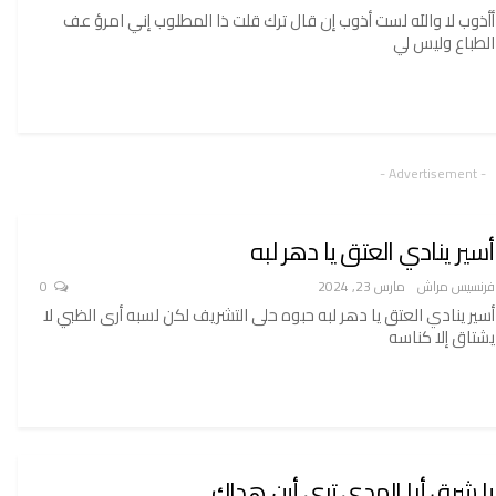
أأذوب لا واللَه لست أذوب إن قال ترك قلت ذا المطلوب إني امرؤ عف
الطباع وليس لي
- Advertisement -
أسير ينادي العتق يا دهر لبه
فرنسيس مراش
مارس 23, 2024
0
أسير ينادي العتق يا دهر لبه حبوه حلى التشريف لكن لسبه أرى الظبي لا
يشتاق إلا كناسه
يا شرق أبا الهدى ترى أين هداك