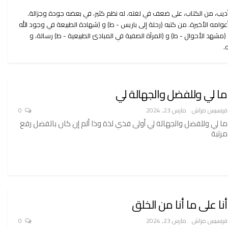
أديب، من الكتاب، على ضعف في لغته. له نظم كثير، في بعضه جودة وجزالة.
مه الأخيرة. من كتبه (رحلة إلى باريس - ط) و (شهادة الطبيعة في وجود الله
 (مشهد الأحوال - ط) و (المرآة الصفية في المبادئ الطبيعية - ط) رسالة، و
.
ما لي وللفضل والجهالة لي
فرنسيس مراش
مارس 23, 2024
0
ما لي وللفضل والجهالة لي أولى فذي لذة وذا ألم إن كان بالفضل رفع
مرتبة
أنا على ما أنا من الخلق
فرنسيس مراش
مارس 23, 2024
0