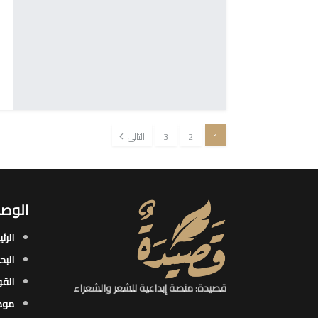
1
2
3
التالي
الوصو
الرئ
البح
القو
قصيدة: منصة إبداعية للشعر والشعراء
موض