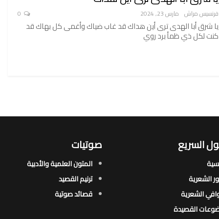
فرنسيس مراش
مارس 23, 2024
0
يا شرق أبا الهدى ترى أين هداك قد غاب ضياك وأغمى كل بهاك قد
كنت لكل ذي ظمأ برد روي
ل السريع
صوتيات
يسية
المتون العلمية والأدبية
ور الشعرية​
ترنيم القصيد
افي الشعرية​
قصائد صوتية
وعات القصيدة​