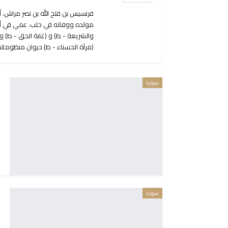
فرنسيس بن فتح الله بن نصر مراش. 
مولده ووفاته في حلب. عمي في أعوا
والشريعة - ط) و (غابة الحق - ط) و
(مرآة الحسناء - ط) ديوان منظوماته
سوريا
سوريا