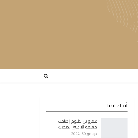
أقراء ايضا
عمرو بن كلثوم | صاحب
معلقة الا هبي بصحنك
ديسمبر 30, 2024