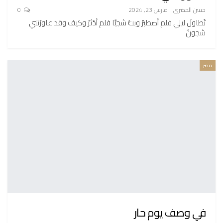
حسن الحضري
مارس 23, 2024
0
تَطاولَ ليلي فلم أصطبرْ وبتُّ شجيًّا فلم أدَّثرْ وكيف وقد عاورَتني
شجونٌ
مصر
في وصف يوم حار