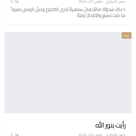
حسن الحضري
مارس 23, 2024
0
دَعاكَ شجوُكَ فالأجفانُ ساهرةٌ تَذري الدُّموعَ وحبلُ الوصل منبوذُ
ما كنتَ تصنع والأقدارُ غالبةٌ
مصر
رأيت بنور الله
حسن الحضري
مارس 23, 2024
0