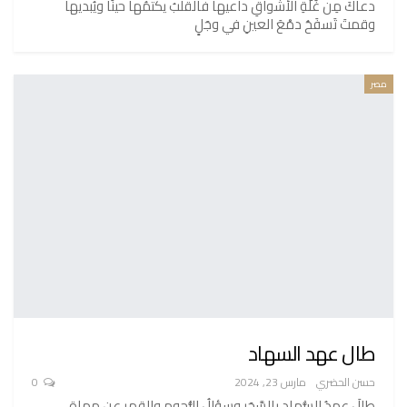
دعاكَ مِن غُلَّةِ الأشواقِ داعيها فالقلبُ يكتمُها حينًا ويُبديها
وقمتَ تَسفَحُ دمْعَ العينِ في وجَلٍ
مصر
طال عهد السهاد
حسن الحضري
مارس 23, 2024
0
طالَ عهدُ السُّهادِ بالسَّحَرِ وسؤالُ النُّجومِ والقمرِ عن مهاةٍ