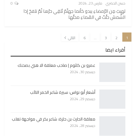
حسن الحضري
مارس 23, 2024
0
لهيبٌ مِن الرَّمضاءِ يبدو كأنما جهنَّمُ تُلقِي حرَّها ثُمَّ تلفحُ إذا
الشَّمسُ حلَّتْ في السَّماءِ محلَّها
1
2
3
…
6
التالي
أقراء ايضا
عمرو بن كلثوم | صاحب معلقة الا هبي بصحنك
ديسمبر 30, 2024
أشعار أبو نواس: سيرة شاعر الخمر التائب
ديسمبر 29, 2024
معلقة الحارث بن حلزة: شاعر بكر في مواجهة تغلب
ديسمبر 28, 2024