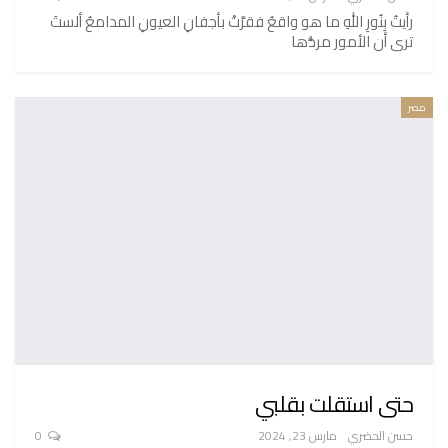
رأيتُ بِنُورِ اللهِ ما هو واقعُ فقرَّتْ بأجفانِ العيونِ المدامعُ ألستَ
ترى أن الأمور مردُّها
مصر
حتى استقلت بقلبي
حسن الحضري
مارس 23, 2024
0