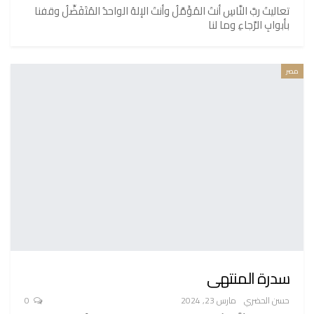
تعاليتَ ربَّ النَّاسِ أنتَ المُؤَمَّلُ وأنتَ الإلهُ الواحدُ المُتَفَضِّلُ وقفنا
بأبوابِ الرَّجاءِ وما لنا
مصر
سدرة المنتهى
حسن الحضري
مارس 23, 2024
0