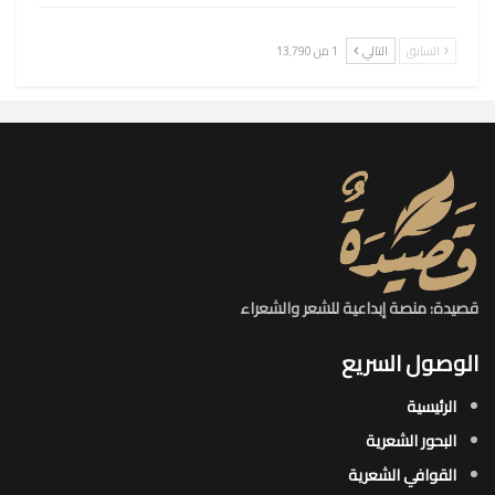
السابق
التالي
1 من 13٬790
قصيدة: منصة إبداعية للشعر والشعراء
الوصول السريع
الرئيسية
البحور الشعرية​
القوافي الشعرية​