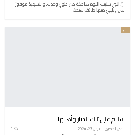
إنَّ التي سلبتكَ النَّومَ ضاحكةٌ من طولِ وجدِكَ، والتَّسهيدُ موقوزُ
سرَى بليليَ منها طائفٌ سنحتْ
مصر
سلام على تلك الديار وأهلها
حسن الحضري
مارس 23, 2024
0