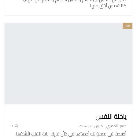
كالشمس أبرَقَ منها
مصر
ياخلة النفس
حسن الحضري
مارس 23, 2024
0
أصبحتُ في نعمةٍ للهِ أحمدُها في ظلِّ قربِكِ، باتَ القلبُ يَنْشُدُها