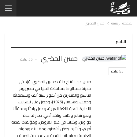
الصفحة الرئيسية
حسن الحضري
الناشر
حسن الحضري
55 مادة
55 مادة
حسن عبد الفتاح خلف حسين الحضري، وُلِد في
مدينة سمالوط بمحافظة المنيا في مصر يوم
التاسع والعشرين من أكتوبر سنة ألف وتسعمائة
وخمسٍ وسبعين (1975)، وحصل على ليسانس
الآداب/ شعبة اللغة العربية، وعمل باحثًا ومحققًّا،
وهو شاعر وكاتب وناقد أدبي، صدر له عدة
دواوين، وكتاب في علم العروض، ومؤلفات نقدية
أخرى، ونُشرت بعض أشعاره ومقالاته وبحوثه
العلمية ودراساته النقدية في عدد من الصحف