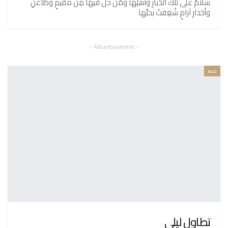
سلامٌ على تلك الدِّيارِ وأهلِها ومَن حلَّ فيها مِن مقيمٍ وظاعنِ
وأخدارِ آرامٍ شُغِفتُ بحبِّها
- Advertisement -
مصر
تطاول ليلي