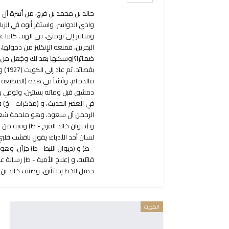
خالد بن محمد بن فرج، من أسرة آل ط
وادي الدواسر، واستقر أبوه في الزب
وسافر إلى بومبي، في الهند، كاتبا ع
البحرين، فمنعه الإنكليز من دخولها
ضمائرا؟|وسكنها بعد لك وجُعل من 
بقص
فالدمام. وأنشأ في هذه (المطبعة 
دمشق قبل وفاته بسنتين، وتوفي ببيرو
في العصر الحديث، و (مذكرات - خ) 
الرحمن آل سعود، وهو ملحمة شعري
و (ديوان خالد الفرج - ط) وفيه من 
لسان أحد الأدباء: يقول ناقشت فلب
- ط) و (ديوان النبط - ط) جزآن. و
قائليه، و (علاج الأمية - ط) رسالة ع
جميل الخط إذا تأنق. وصنف خالد بن سعو
الكويت