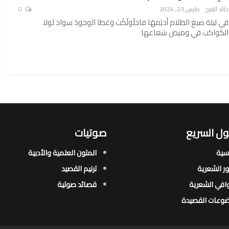
خالد الفرج
مارس 23, 2024
0
في ليلة صبغ الظلام أديَمهَا فاحلَولَكَت وغطا الوجودَ سواد لولا
الكواكب في وميض شعاعها
ل السريع
صوتيات
يسية
المتون العلمية والأدبية
ور الشعرية​
ترنيم القصيد
افي الشعرية​
قصائد صوتية
وعات القصيدة​