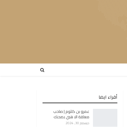
أقراء ايضا
عمرو بن كلثوم | صاحب
معلقة الا هبي بصحنك
ديسمبر 30, 2024