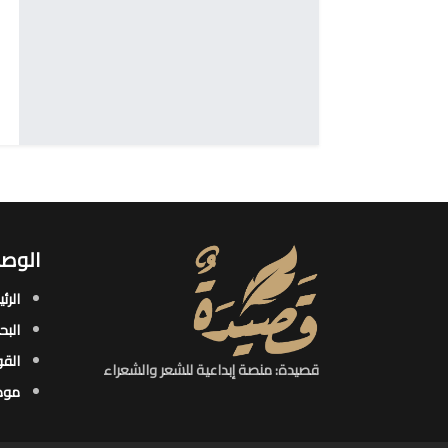
الوصو
الرئ
البح
القو
قصيدة: منصة إبداعية للشعر والشعراء
موض