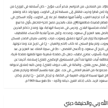
رّاد، من المناديل، من الدواسر. شاعر أديب مؤرخ - كان أسلافه في (نزوى) من
ارة (من قطر) وخربت فانتقل إلى مسقط ثم إلى الكويت. وبها ولد خالد وتعلم
ند أحد تجارها العرب. وأنشأ فيها مطبعة. ثم عاد إلى الكويت. وأراد السكنى في
، فنظم قصيدة مطلعها:|#إن شئت بالبحرين تصبح تاجرا=فاجعل بأول ما تبيع
أعضاء مجلسها البلدي. ودرس في مدرسة الهداية، بها. ومدح حاكم البحرين
ائد، ثم عاد إلى الكويت (1927) واتصل بعبد العزيز آل سعود، ومدحه. وعُين مديراً لبلدية الأحساء، فالقطيف
السعودية) وزار من أجلها دمشق وبيروت، مرات. واصيب بمرض الصدر، فسكن
ت، ولم يبلغ الستين. له كتاب (الخبر والعيان - خ) في تاريخ نجد وما حولها،
في تاريخ آل سعود، و (أحسن القصص - ط) في سيرة الملك عبد العزيز بن عبد
ة، بأسلوب عصري لطيف، جعل كل صفحة شعرية منها تقابلها صفحة نثرية،
لطائفه أبيات قالها لما أعلن المستشرق الإنكليزي (فلبي) إسلامه، آخرها عن
ي فقال سري بقلبي.. والنكتة في قلب حروف (فلبي). ومن كتبه (ملحق لديوانه
هو مجموعة من الشعر العامي في نجد، علق عليه بتفسير ألفاظه وتراجم بعض
الج فيها تبسيط الحروف العربية في الكتابة، و (رجال الخليج - خ) تراجم. وكان
د الزيد، كتاب (خالد الفرج، حياته وآثاره - ط) طبع سنة 1969م.
الله ربي والحنيفة ديني