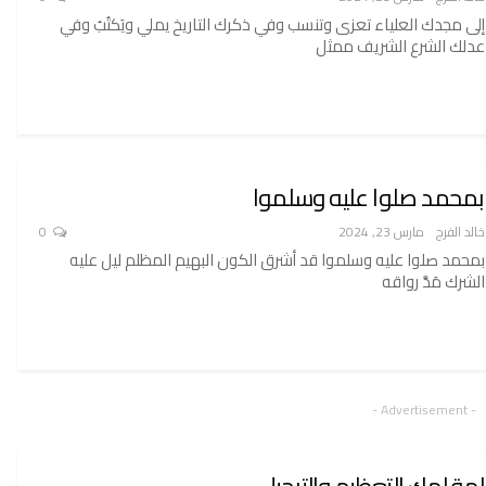
إلى مجدك العلياء تعزى وتنسب وفي ذكرك التاريخ يملي ويَكتُبُ وفي
عدلك الشرع الشريف ممثل
بمحمد صلوا عليه وسلموا
خالد الفرج
مارس 23, 2024
0
بمحمد صلوا عليه وسلموا قد أشرق الكون البهيم المظلم ليل عليه
الشرك مَدَّ رواقه
- Advertisement -
لمقامك التعظيم والتبجيل