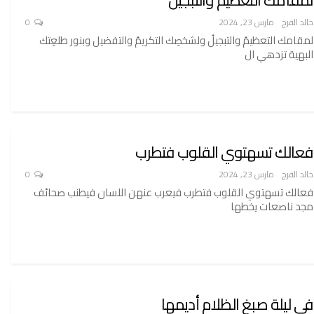
خالد الفرج
مارس 23, 2024
0
لمقامك التعظيمُ والتبجيلُ ولشخصِك التكريمُ والتفضيل وبنور طلعِتك
البهية تزدهي ال
فعالك تسهتوي القلوب فتطرب
خالد الفرج
مارس 23, 2024
0
فعالك تسهتوي القلوب فتطرب فيعرب عنهن اللسان فيطنب صحائف
مجد ناصعات يخطها
في ليلة صبغ الظلام أديمها