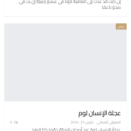
إن كنتَ قد عدتَ إلى العافيهْ فإننا في عيشةٍ راضِيَهْ إنْ بتَّ في
صحةٍ ناعمَا
عمان
عجلة الإنسان لوم
المعولي العماني
مارس 23, 2024
0
عجلةُ الإنسان لومٌ عند أصحابَ المزيَّهْ ذمَّها كلُّ البرايا