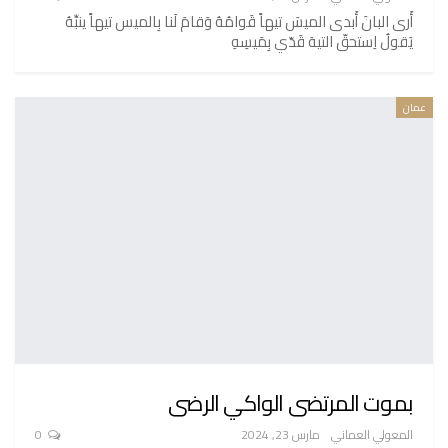
أَرى البانَ أَبدى الميسَ تيهاً قَوامُهُ وَقامَ لَنا بِالميس تيهاً ينبِّهُ
يَقولُ اِستحقّ التيهَ قَدّي بِمَيسِهِ
عمان
بموت المرتضى الواكي الرضى
المعولي العماني
مارس 23, 2024
0