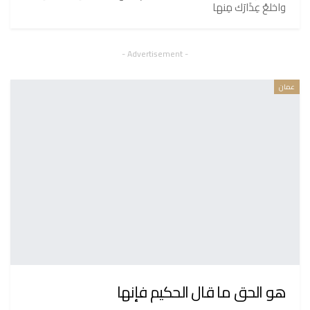
واخلعْ عِذَارَك مِنها
- Advertisement -
عمان
هو الحق ما قال الحكيم فإنها