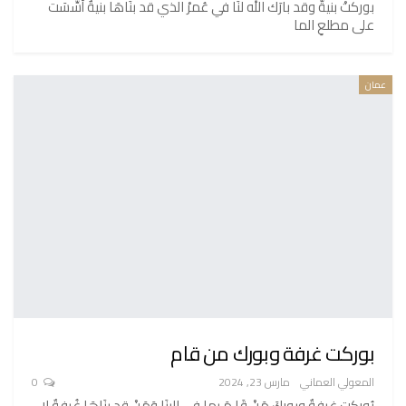
بوركتْ بنيةّ وقد بارَك الله لنَا في عُمرْ الذي قد بنَاهَا بنيةٌ أُسِّسَت
على مطلعِ الما
عمان
بوركت غرفة وبورك من قام
المعولي العماني
مارس 23, 2024
0
بُوركت غرفةٌ وبوركَ مَنْ قَا مَ بها في البِنَا وَمَنْ قد بنَاهَا غُرفةٌ لا