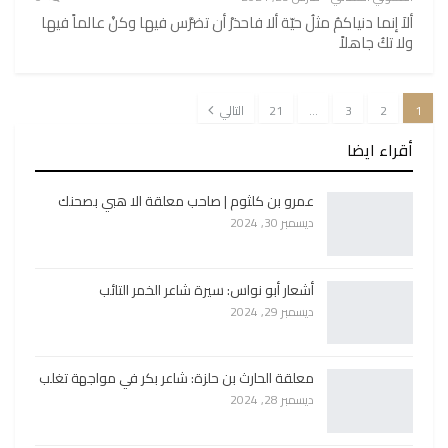
ألاَ إنما دنياكمُ مثلُ حيّة ألا فاحذرْ أن تضرَّس فيها وكنْ عالماً فيها
ولا تكُ جاهلاً
1
2
3
…
21
التالي
أقراء ايضا
عمرو بن كلثوم | صاحب معلقة الا هبي بصحنك
ديسمبر 30, 2024
أشعار أبو نواس: سيرة شاعر الخمر التائب
ديسمبر 29, 2024
معلقة الحارث بن حلزة: شاعر بكر في مواجهة تغلب
ديسمبر 28, 2024