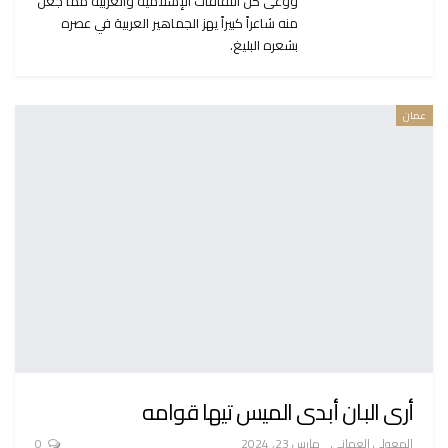
ووعى كل الثقافات الإسلامية والعربية مما جعل
منه شاعراً كبيراً يهز الجماهير العربية في عصره
بشعره البليغ.
عمان
أرى البان أبدى الميس تيها قوامه
المعولي العماني
مارس 23, 2024
0