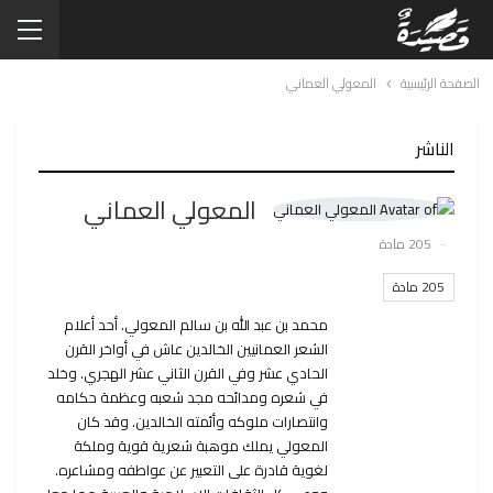
الصفحة الرئيسية
المعولي العماني
الناشر
المعولي العماني
205 مادة
205 مادة
محمد بن عبد الله بن سالم المعولي. أحد أعلام
الشعر العمانيين الخالدين عاش في أواخر القرن
الحادي عشر وفي القرن الثاني عشر الهجري. وخلد
في شعره ومدائحه مجد شعبه وعظمة حكامه
وانتصارات ملوكه وأئمته الخالدين. وقد كان
المعولي يملك موهبة شعرية قوية وملكة
لغوية قادرة على التعبير عن عواطفه ومشاعره.