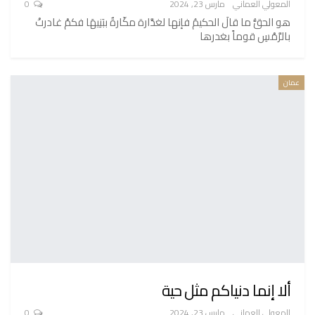
المعولي العماني
مارس 23, 2024
0
هو الحقُّ ما قالَ الحكيمُ فإنها لغدَّارة مكّارةٌ ببَنِيهَا فكمْ غادرتْ
بالرَّمْسِ قوماً بغدرها
عمان
ألا إنما دنياكم مثل حية
المعولي العماني
مارس 23, 2024
0