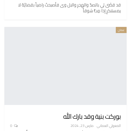
قد قضَى لي بالصدّ والهجرِ والبل وى فأصبحتُ راضياً بقضائِهُ لا
يمستنكرٍ إذا مِتُّ شوقاً
عمان
بوركت بنية وقد بارك الله
المعولي العماني
مارس 23, 2024
0