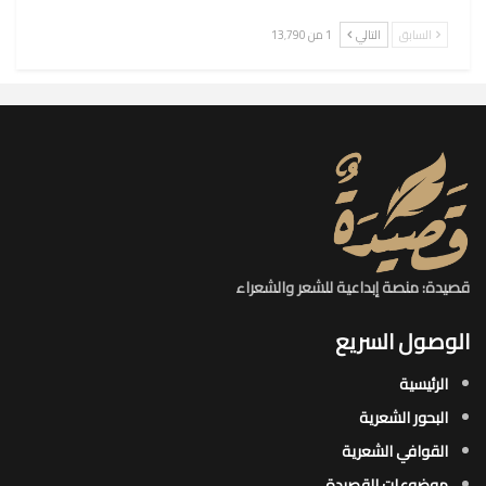
السابق
التالي
1 من 13٬790
قصيدة: منصة إبداعية للشعر والشعراء
الوصول السريع
الرئيسية
البحور الشعرية​
القوافي الشعرية​
موضوعات القصيدة​