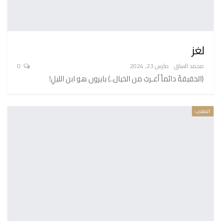
لغز
محمد الساق
مارس 23, 2024
0
(الحقيقةُ دائماً أغـربُ من الخيال..) بايرون هو ابن الليلِ!
المغرب