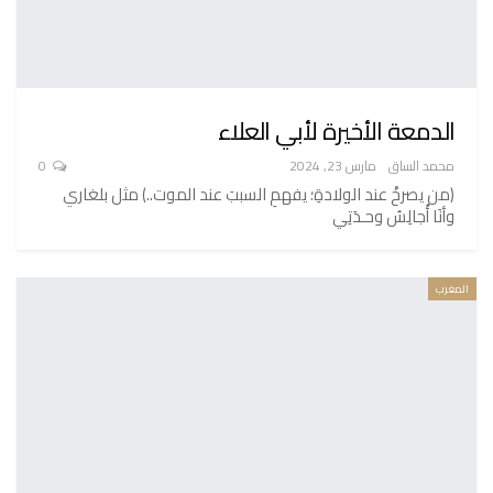
الدمعة الأخيرة لأبي العلاء
محمد الساق
مارس 23, 2024
0
(من يصرخْ عند الولادةِ؛ يفهمِ السببَ عند الموت..) مثل بلغاري
وأنَا أُجالِسُ وحـدَتِي
المغرب