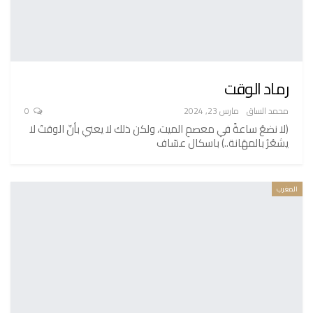
رماد الوقت
محمد الساق
مارس 23, 2024
0
(لا نضعُ ساعةً في معصمِ الميت، ولكن ذلك لا يعني بأنّ الوقتَ لا
يشعُرُ بالمهَانة..) باسكال عسّاف
المغرب