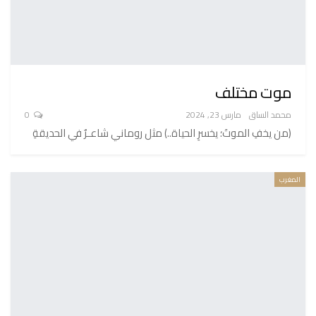
موت مختلف
محمد الساق
مارس 23, 2024
0
(من يخفِ الموتَ؛ يخسرِ الحياة..) مثل روماني شاعـرٌ في الحديقةِ
المغرب