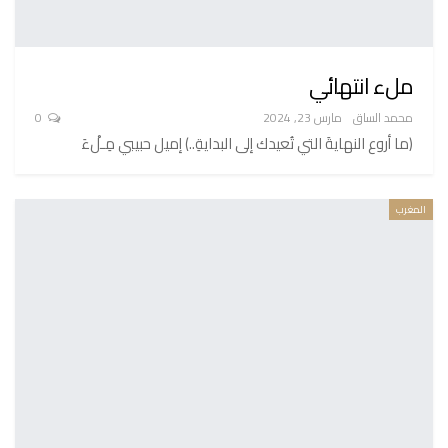
ملء انتهائي
محمد الساق
مارس 23, 2024
0
(ما أروع النهايةَ التي تُعيدك إلى البدايةِ..) إميل حبيبي مِـلْءَ
المغرب