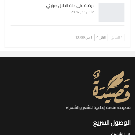
عرضت على ذات الدلال صبابتي
مارس 23, 2024
السابق
التالي
1 من 13٬790
قصيدة: منصة إبداعية للشعر والشعراء
الوصول السريع
الرئيسية