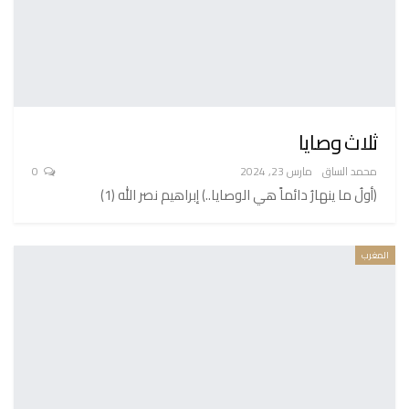
ثلاث وصايا
محمد الساق
مارس 23, 2024
0
(أولُ ما ينهارُ دائماً هي الوصايا..) إبراهيم نصر الله (1)
المغرب