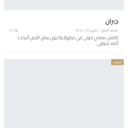
جبران
محمد الساق
مارس 23, 2024
0
(الناسُ صنفانِ موتى في حياتهمُ وآخرونَ ببطنِ الأرضِ أحياءُ..)
أحمد شوقي
المغرب