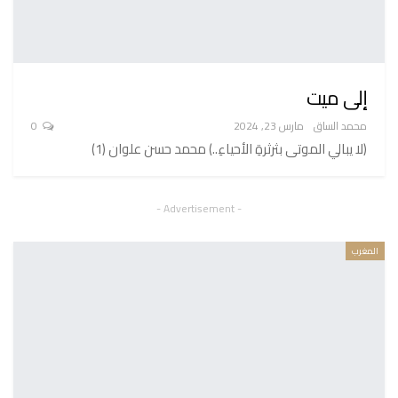
إلى ميت
محمد الساق
مارس 23, 2024
0
(لا يبالي الموتى بثرثرةِ الأحياءِ..) محمد حسن علوان (1)
- Advertisement -
المغرب