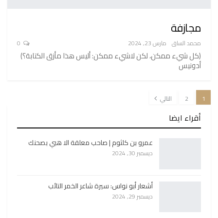
مجازفة
محمد الساق
مارس 23, 2024
0
(كل شيء ممكن، لكن لاشيء ممكن: أليس هذا مأزق الكتابة؟)
أدونيس
1
2
التالي
أقراء ايضا
عمرو بن كلثوم | صاحب معلقة الا هبي بصحنك
ديسمبر 30, 2024
أشعار أبو نواس: سيرة شاعر الخمر التائب
ديسمبر 29, 2024