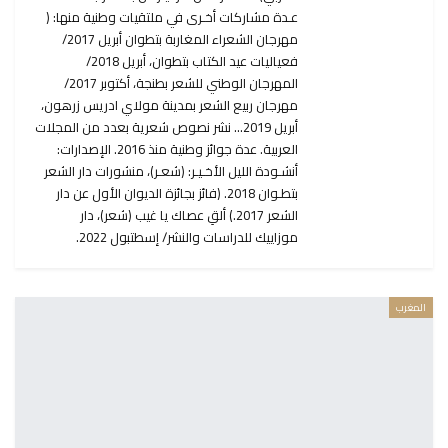
عـدة مشاركات أخـرى في ملتقيات وطنية منها: (
مهرجان الشعراء المغاربة بتطوان أبريل 2017/
فعياليات عيد الكتاب بتطوان، أبريل 2018/
المهرجان الوطني للشعر بطنجة، أكتوبر 2017/
مهرجان ربيع الشعر بمدينة مولاي ادريس زرهون،
أبريل 2019... نشر نصوص شعرية بعدد من المجلات
العربية. عدة جوائز وطنية منذ 2016. الإصدارات:
أنشـودة الليل الأخـيـر: (شعـر)، منشورات دار الشعر
بتطـوان 2018. (فائز بجائزة الديوان الأول عن دار
الشعر 2017.) ألقِ عصاك يا غيب (شعر)، دار
موزاييك للدراسات والنشر/ إسطتبول 2022.
المغرب