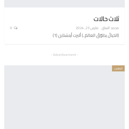
ثلاث حالات
محمد الساق
مارس 23, 2024
0
(الخيالُ يطوّقُ العالمَ..) ألبرت أينشتاين (1)
- Advertisement -
المغرب