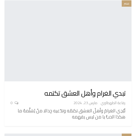
مصر
تبدي الغرام وأهل العشق تكتمه
رفاعة الطهطاوي
مارس 23, 2024
0
تُبْدِي الغرامَ وأهلُ العشق تكتمُه وتدّعيه جِدالا منْ يُسَلِّمهُ ما
هكذا الحبُّ يا من ليس يفهمه