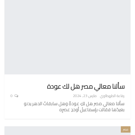
سألنا معالي مصر هل لك عودة
رفاعة الطهطاوي
مارس 23, 2024
0
سألنا معالي مصر هل لكِ عودةٌ وهل سابقاتُ الدهر يدنو
بعيدُها فقالت بإسماعيلَ أوحدِ عصرِه
مصر