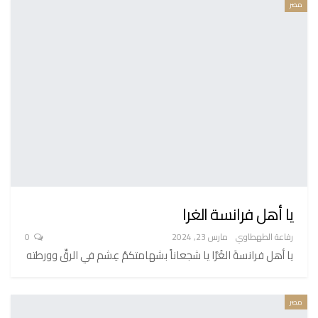
مصر
يا أهل فرانسة الغرا
رفاعة الطهطاوي
مارس 23, 2024
0
يا أهل فرانسةَ الغُرَّا يا شجعاناً بشهامتكمْ عِشم في الرقِّ وورطته
مصر