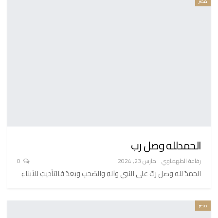
مصر
الحمدلله وصل رب
رفاعة الطهطاوي
مارس 23, 2024
0
الحمدُ لله وصل ربِّ على النبي وآلهِ والصَّحبِ وبعدُ فالتأديبُ للأبناءِ
مصر