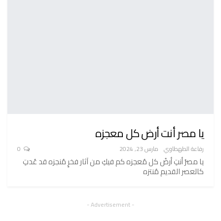
يا مصر أنت أرض كل معجزه
رفاعة الطهطاوي
مارس 23, 2024
0
يا مصرُ أنتِ أرضُ كل مُعجزه كم فيكِ من آثار فخرٍ مُنجزه قد عُدتِ
كالعصر القديم مُنتزه
- Advertisement -