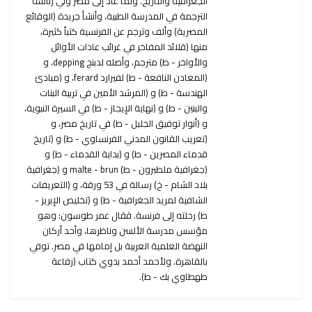
الجغرافية والتاريخ. ولما عاد إلى مصر ولي رئاسة
الترجمة في المدرسة الطبية، وأنشأ جريدة (الوقائع
المصرية) وألف وترجم عن الفرنسية كتباً كثيرة،
منها (قلائد المفاخر في غرائب عادات الأوائل
والأواخر - ط) مترجم، وأصله لدبنج depping، و
(المعادن النافعة - ط) لفيرارد ferard، و (مبادئ
الهندسة - ط) و (المرشد الأمين في تربية البنات
والبنين - ط) و (نهاية الإيجاز - ط) في السيرة النبوية،
و (أنوار توفيق الجليل - ط) في تاريخ مصر، و
(تعريب القانون المدني الفرنساوي - ط) و (تاريخ
قدماء المصرين - ط) و (بداية القدماء - ط) و
(جغرافية ملطبرون - ط) malte - brun و (جغرافية
بلاد الشام - خ) رسالة في 53 ورقة، و (التعريفات
الشافية لمريد الجغرافية - ط) و (تخليص الإبريز -
ط) رحلته إلى فرنسة. ققال عمر طوسون: وهو
مؤسس مدرسة الألسن وناظرها، وأحد أركان
النهضة العلمية العربية بل إمامها في مصر. توفي
بالقاهرة. ولأحمد أحمد بدوي كتاب (رفاعة
طهطاوي بك - ط).