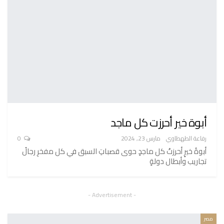
أبوة خير أحرزت كل ماجد
رفاعة الطهطاوي
مارس 23, 2024
0
أبوةُ خيرٍ أحرزتْ كل ماجدٍ حوى قصباتِ السبق في كل مفخرِ رجالُ
تجاريب وأبطال دولةٍ
- Advertisement -
مصر