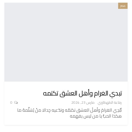
مصر
تبدي الغرام وأهل العشق تكتمه
رفاعة الطهطاوي
مارس 23, 2024
0
تُبْدِي الغرامَ وأهلُ العشق تكتمُه وتدّعيه جِدالا منْ يُسَلِّمهُ ما
هكذا الحبُّ يا من ليس يفهمه