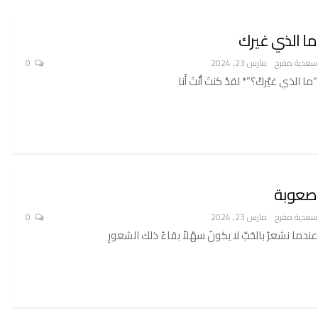
ما الذي غيرك
سعدية مفرح
مارس 23, 2024
0
“ما الذي غيَّركْ؟”* لقدْ كنتَ أنْتَ أَنا
صعوبة
سعدية مفرح
مارس 23, 2024
0
عندما نشعرُ بالحُبِّ لا يكونُ سهْلاً بقاءُ ذلك الشعورِ