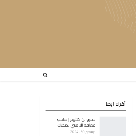
أقراء ايضا
عمرو بن كلثوم | صاحب
معلقة الا هبي بصحنك
ديسمبر 30, 2024