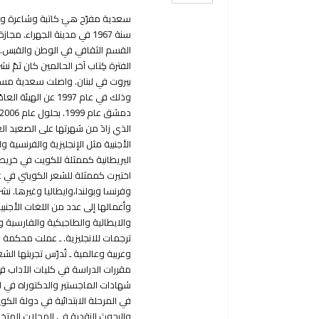
سعدية مفرّح هيَ كاتبة وشاعرة ون
بيروت في لبنان. واصلت سعدية مساره
وذلك في عام 1997 
الذي زادَ من شهرتها على الصعيد ال
الأجنبية مثل الإنجليزية والفرنسية وا
البريطانية كممثلة للكويت في خريطة
اختيرت كممثلة للشعر الكويتي في عدد
وفرنسا وبولندا،وايطاليا وغيرها. 
وأعمالها إلى عدد من اللغات الأجنبية
والايطالية والطاجيكية والفارسية 
ترجمات للانجليزية. ـ عملت محكمة لع
وعربية وعالمية ـ تُدرّس تجربتها 
مقررات الدراسة في كليات الآداب في
شهادات الماجستير والدكتوراه في ا
في المرحلة الابتدائية في دولة ال
والبحوث النقدية في المجلات المتخصص