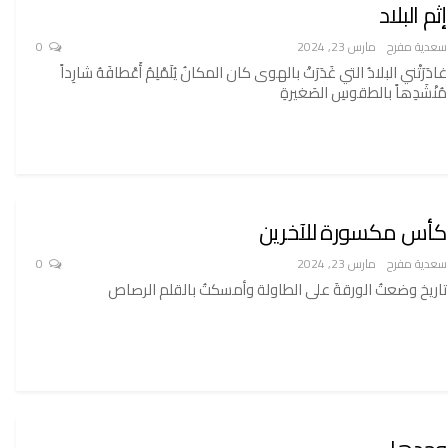
إثم البلاد
سعدية مفرح
مارس 23, 2024
0
غادَرَتْني البلادُ التي غَدَرَتْ بالهوى كان المكانُ يُلَمْلِمُ أَعْطافَهُ شارِداً
مُنْشَدِهاً بالطقوسِ الصَغيرةِ
كأس مكسورة للآخرين
سعدية مفرح
مارس 23, 2024
0
تاريخ وضعتُ الورقةَ على الطاولة وأمسكتُ بالقلم الرصاص