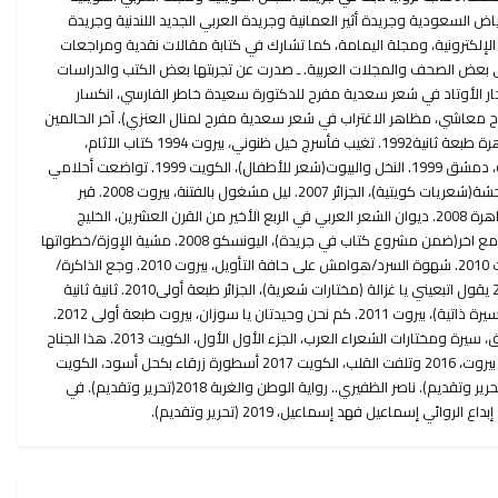
اض السعودية وجريدة أثير العمانية وجريدة العربي الجديد اللندنية وجريدة
لتقرير الإلكترونية ، وجريدة إيوان24 الإلكترونية، ومجلة اليمامة، كما تشارك في كتابة مقالات نقدية ومراجعات
عض الصحف والمجلات العربية. ـ صدرت عن تجربتها بعض الكتب والدراسات
 انتحار الأوتاد في شعر سعدية مفرح للدكتورة سعيدة خاطر الفارسي، انكسار
 معاشي، مظاهر الاغتراب في شعر سعدية مفرح لمنال العنزي). آخر الحالمين
كان، الكويت طبعة أولى1990، القاهرة طبعة ثانية1992. تغيب فأسرج خيل ظنوني، بيروت 1994 كتاب الآثام،
القاهرة 1997. مجرد مرآة مستلقية، دمشق 1999. النخل والبيوت(شعر للأطفال)، الكويت 1999. تواضعت أحلامي
كثيرا، بيروت 2006. حداة الغيم والوحشة(شعريات كويتية)، الجزائر 2007. ليل مشغول بالفتنة، بيروت 2008. قبر
بنافذة واحدة(مختارات شعرية)، القاهرة 2008. ديوان الشعر العربي في الربع الأخير من القرن العشرين، الخليج
العربي، الكويت والبحرين، بالاشتراك مع اخر(ضمن مشروع كتاب في جريدة)، اليونسكو 2008. مشية الإوزة/خطواتها
موزعة على ستة كتب شعرية، بيروت 2010. شهوة السرد/هوامش على حافة التأويل، بيروت 2010. وجع الذاكرة/
15شاعرا من فلسطين، الكويت 2010 يقول اتبعيني يا غزالة (مختارات شعرية)، الجزائر طبعة أولى2010. ثانية ثانية
2013 سين نحو سيرة ذاتية ناقصة (سيرة ذاتية)، بيروت 2011. كم نحن وحيدتان يا سوزان، بيروت طبعة أولى 2012.
بيروت طبعة ثانية 2012 ويسهر الخلق، سيرة ومختارات الشعراء العرب، الجزء الأول الأول، الكويت 2013. هذا الجناح
جناحي، بيروت 2015 مشاغب وأنيق، بيروت، 2016 وتلفت القلب، الكويت 2017 أسطورة زرقاء بكحل أسود، الكويت
2017 صانع البهجة، الدوحة 2018 ( تحرير وتقديم). ناصر الظفيري.. رواية الوطن والغربة 2018(تحرير وتقديم). في
ئي إسماعيل فهد إسماعيل، 2019 (تحرير وتقديم).