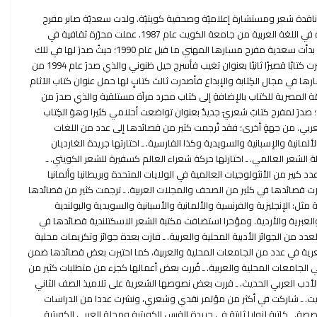
اقدة شعر ومستشارة إعلاميّة وصحفية كويتيّة. ولدت سعديّة صابر مفرح
سنة 1967 في مدينة الجهراء. مجازة في اللغة العربية من جامعة الكويت عام 1987. عملت محرّرة ثقافية في
القسم الثقافي في الوطن والقبس. بدأت سعدية مفرح مسارها المهني ما قبل عام 1990؛ حيثُ صدرَ لها في تلك
الفترة كِتاب آخر الحالمين كان ثمّ نشرت كتابًا قصيرًا ثانيًا بعنوان تغيب فأسرج خيل ظنوني والذي صدرَ عام 1994 من
ا في مجال الكِتابة والإبداع فأصدرت ثالث كتابٍ لها حمل عنوان كتاب الآثام
عن الهيئة العامّة المصرية للكتاب بالإضافةِ إلى كتاب مجرد مرآة مستلقية والذي صدرَ من
دمشق عام 1999. بحلول عام 2006؛ صدرَ لمفرح كتابٌ شعريّ جديدٌ بعنوان تواضعت أحلامي كثيرا وهوَ الكِتاب
عربي. من جهةٍ أخرى؛ فقد تُرجمت كثير من قصائدها إلى عدد من اللغات
لألمانية والإسبانية والسويدية وكذا الفارسية. ـ اختارتها جريدة الغارديان
 الشعر العالمي. ـ اختارتها حركة شعراء العالم كسفيرة للشعر الكويتي. ـ
 كبير من الأنثولوجيات العالمية في الولايات المتحدة وبريطانيا وألمانيا
نشرت قصائدها في كثير من الصحف والمجلات العربية. ـ ترجمت كثير من قصائدها
 مثل: الإنجليزية والفرنسية والألمانية والأسبانية والسويدية والبولندية
والعبرية والأردية. ومؤخرا استضافت مكتبة الشعر الاسكتلندية قصائدها في
دد من الجوائز الأدبية المحلية والعربية. ـ فازت بعدة جوائز وتكريمات محلية
الشعرية في عدد من الجامعات المحلية والعربية، كما اختيرت بعض قصائدها ضمن
 الجامعات المحلية والعربية. ـ قُررت بعض أعمالها كجزء من متطلبات كثير من
لأدب العربي الحديث. ـ قررت بعض نصوصها الشعرية على تلاميذ الصف الثاني
كويت. ـ شاركت في أكثر من مؤتمر نقدي وشعري، ونشرت عددا من الدراسات
ة. ـ كاتبة لزوايا ثابتة في جريدة القبس الكويتية ومجلة العربي الكويتية