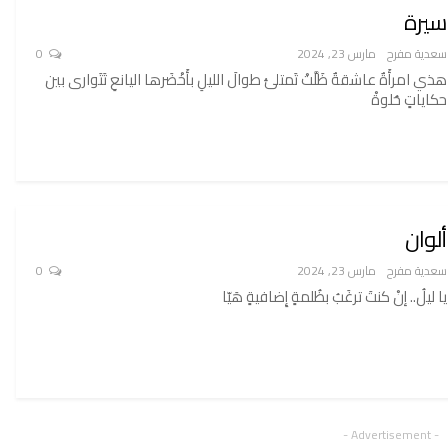
سيرة
سعدية مفرح
مارس 23, 2024
0
هذي امرأَةٌ عاشقةٌ ظَلَّتْ تَمتلئُ طوالَ الليلِ بأَخْضَرها اليانعِ تَتَوارى بين
حكاياتٍ حُلوةْ
ألوان
سعدية مفرح
مارس 23, 2024
0
يا ليلُ.. إنْ كنتَ ترغَبُ بظُلمةٍ إِضافيةٍ هَيّا
- Advertisement -