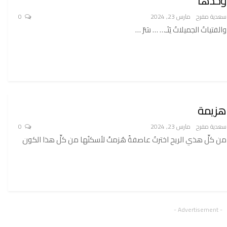
وحدها
سعدية مفرح
مارس 23, 2024
0
والفتياتُ الجميلاتُ يَتَـ… … سَرّ …
هزيمة
سعدية مفرح
مارس 23, 2024
0
من كلِّ هذي الريح اخترتُ عاصفةً هُزمتْ لأسكنُها من كلِّ هذا الكون
- Advertisement -