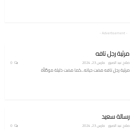
- Advertisement -
مرثية رجل تافه
صلاح عبد الصبور
مارس 23, 2024
0
مرثية رجل تافه مضت حياته...كما مضت ذليلة موطَّأة
رسالة سعيد
صلاح عبد الصبور
مارس 23, 2024
0