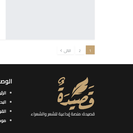
1
2
التالي
الوصو
الرئ
البح
القو
قصيدة: منصة إبداعية للشعر والشعراء
موض