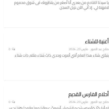
يا سيدنا القادم من بعدى أنا أصغر من ينتظرونك فى شوق محموم
لامهنة لي ، إذ أني الآن نزيل السجن
أغنية للشتاء
صلاح عبد الصبور
مارس 23, 2024
0
ينبئني شتاء هذا العام أنني أموت وحدي ذاتَ شتاء مثله, ذات شتاء
أحلام الفارس القديم
صلاح عبد الصبور
مارس 23, 2024
0
لو أننا كنّا كغُصنيْ شجره الشمسُ أرضعتْ عروقَنا معا والفجرُ روّانا ندىً