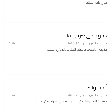
كان نادرَ الكلام
دموع على ضريح القلب
صلاح عبد الصبور
مارس 23, 2024
0
جنوب .. ياجنوب يامرتع الظباء ياموئل الحبيب
أغنية ولاء
صلاح عبد الصبور
مارس 23, 2024
0
صنعت لك عرشا من الحرير .. مخملي نجرته من صندل