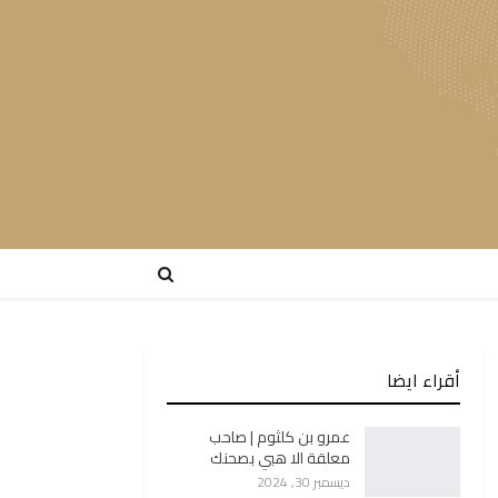
أقراء ايضا
عمرو بن كلثوم | صاحب
معلقة الا هبي بصحنك
ديسمبر 30, 2024