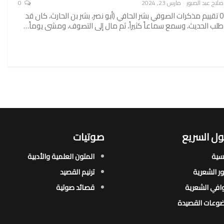
صلاح عبد الصبور
مارس 23, 2024
0
0 تقييم مذكرات الصوفي بشر الحافي (أبو نصر، بشر بن الحارث، كان قد
طلب الحديث، وسمع سماعاً كثيراً، ثم مال إلى التصوف، ومشى يوماً…
ل السريع
صوتيات
يسية
المتون العلمية والأدبية
ور الشعرية​
ترنيم القصيد
افي الشعرية​
قصائد صوتية
وعات القصيدة​