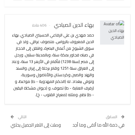
بهاء الدين الصيادي
406 مادة
حمد مهدي بن علي الرفاعي الحسيني الصيادي، بهاء
الدين المعروف بالرواس. متصوف عراقي. ولد في
سوق الشيوخ من أعمال البصرة، وانتقل إلى الحجاز
في صباه فجاور بمكة سنة، وبالمدينة سنتين. ورحل
إلى مصر (سنة 1238) فأقام في الأزهر 13 سنة، وعاد
إلى العراق سنة 1251 وقام برحلة إلى إيران والسند
والهند والصين وكردستان والأناضول وسورية،
وتوفي ببغداد. له (الحكم المهدوية - ط) مواعظ، و
(رفرف العناية - ط) تصوف، و (ديوان مشكاة اليقين
- ط) نظم، ومثله (معراج القلوب - خ).
السابق
التالي
في ذمة الله ما ألقى وما أجد
وصلت إلى الثغر الجميل يحثني