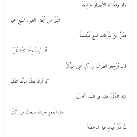
وقد رفعْنا له الأبصارَ خاشِعَةً
تشُقُّ من سُجُفِ الغيبِ المَنيعِ خِبَا
فطَلَّ من شُرُفاتِ المنعِ مُبْتسِماً
لمَّا رأيناهُ مِتْنا كلُّنا طَرَبَا
قال أرْجِعوا الطَّرفَ لي كي يحيى ميِّتُكُمْ
كما أرادَ فعلْنا موْتُنا انقَلَبَا
تلك الشُؤُنُ علينا في العَما كُتبتْ
وفي البُروزِ جرتْ سبحانَ من كَتَبَا
للهِ دُرُّ عُيونٍ فيه شاخِصَةً