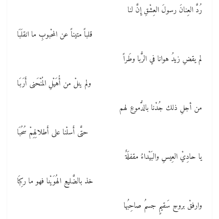
رُدَّ العِنانَ رسولَ العِشْقِ إِنَّ لنا
قلباً متيناً عن المحْبوبِ ما انقلَبَا
لم يقضِ زيدُ هوانا في الرُّبا وطَراً
ولم ينلْ من أُهَيْلِ المُنْحَنى أَرَبَا
من أجلِ ذلك جُدْنا بالدُّموعِ لهم
حتَّى أَسلْنا على أَطلالِهِمْ سُحُبَا
يا حادِيْ العِيسِ والبَيْداءُ مقفلَةٌ
خذ بالضَّليعِ الهُوَيْنا فهو ما ركِبَا
وارفقْ بروحِ سَقيمٍ جسمُ صاحِبُها