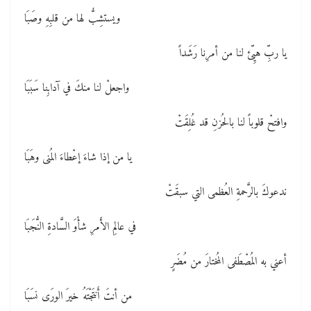
ويستشِبُّ لها من قلبِهِ وصَبَا
يا ربِّ هيِّئ لنا من أمرِنا رَشَداً
واجعلْ لنا منكَ في آدابِنا سَبَبَا
وافتحْ قلوباً لنا بالحُزنِ قد غُلِقَتْ
يا من إذا شاءَ إعْطاءَ المُنى وهَبَا
ندعوكَ بالرَّحمةِ العُظمى التي سبقَتْ
في عالمِ الأَمرِ شأْوَ السَّادةِ النُّجَبَا
أعني به المُصْطَفى المُختارَ من مُضَرٍ
من أنتَ أَنتَجْتَهُ خيرَ الورَى نسَبَا