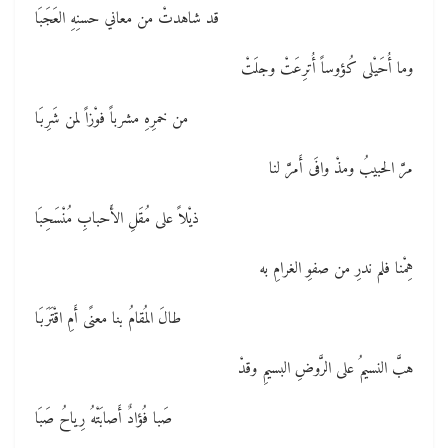
قد شاهدتْ من معاني حسنِهِ العَجَبَا
وما أُحَيْلى كُؤوساً أُترِعَتْ وجلَتْ
من خمرِهِ مشرباً فوْزاً لمن شَرِبَا
مرَّ الحبيبُ ومذْ وافَى أَمرَّ لنا
ذيْلاً على مُقَلِ الأَحبابِ مُنْسَحِبَا
هِمْنا فلم ندرِ من صفوِ الغرامِ به
طالَ المُقامُ بنا معنًى أَمِ اقْتَرَبَا
هبَّ النسيمُ على الرَّوضِ البسيمِ وقدْ
صَبا فُؤادٌ أَصابَتْهُ رِياحُ صَبَا