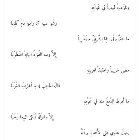
ونازَعوهُ قميصاً في غَيابَتِهِ
رشُّوا عليه كما راموا دَمَّ كذِبَا
ما اهتزَّ برقُ الحِما الشَّرقِيِّ مضْطَرِباً
إِلاَّ ومنه الفُؤادُ الوالِهُ اضْطَرَبَا
مضى غريباً وتحقيقاً لغربَتِهِ
قالَ الحبيبُ له يا أغرَبَ الغُرَبَا
ما أَفرطَ الدَّمعُ منه في مُحَرَّمِهِ
إِلاَّ وشوَّالُهُ أبكى الدِما رَجَبَا
يبيتُ يطوي على الأَشجانِ بردَتَهُ