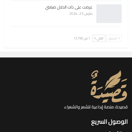
عرضت على ذات الدلال صبابتي
مارس 23, 2024
السابق
التالي
1 من 13٬790
قصيدة: منصة إبداعية للشعر والشعراء
الوصول السريع