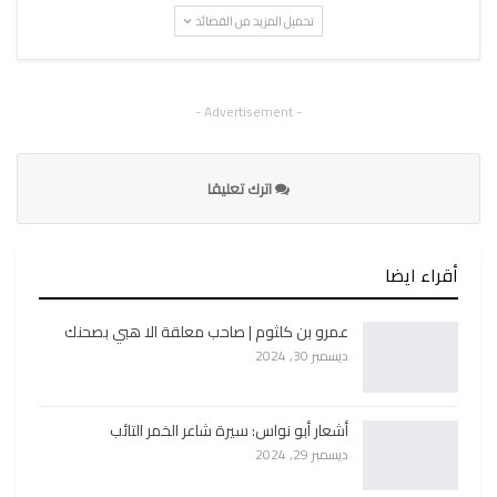
تحميل المزيد من القصائد
- Advertisement -
اترك تعليقا
أقراء ايضا
عمرو بن كلثوم | صاحب معلقة الا هبي بصحنك
ديسمبر 30, 2024
أشعار أبو نواس: سيرة شاعر الخمر التائب
ديسمبر 29, 2024