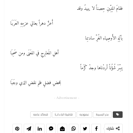
فقامَ المِدِّينِ حِصناً لا يبيدُ وقد
أَعزَّ دهراً بعالي عزمِهِ العَرَبَا
بآلِهِ الأَوصِياءِ الغُرِّ سادتِنا
أهلِ المَعارِجِ في المعَنَى ومن صَحِبَا
يسِّرْ شُؤُناً أردْناها وجدْ كَرَماً
بمحضِ فضلٍ فلم نقضِ الذي وجَبَا
- Advertisement -
بحر البسيط
عموديه
قافية الباء (ب)
قصائد عامه
شارك