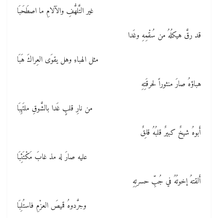
غير التَّلهُّفِ والآلامِ ما اصطَحَبَا
قد رقَّ هيكلُهُ من سُقْمِهِ وغَدا
مثل الهباءِ وهل يقوَى العِراكَ هَبَا
هباؤهُ صارَ منثوراً لحرقَتِهِ
من نارِ قلبٍ غَدا بالشَّوقِ ملتَهِبَا
أَبوهُ شيخٌ كبيرٌ قلبُهُ قلِقٌ
عليه صارَ له مذ غابَ مَكْتَئِبَا
أَلقتهُ إخوتُهُ في جُبِّ حسرتِهِ
وجرَّدوهُ قميصَ العزْمِ فاستُلِبَا