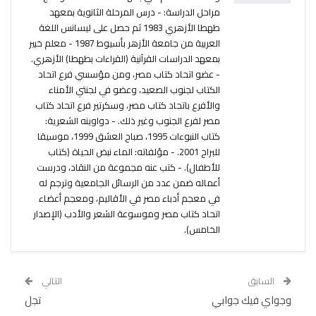
مراحل الدراسة: - درس المرحلة الثانوية بمعهد
طهطا الأزهري 1983 ثم حصل على ليسانس اللغة
العربية من جامعة الأزهر بأسيوط 1987 - معلم خبير
بمعهد الدراسات القرآنية (القراءات بطهطا) الأزهري.
- عضو اتحاد كتاب مصر، ومن مؤسسي فرع اتحاد
الكتاب لجنوب الصعيد، وعضو في لجنتي الأمناء
والأفرع باتحاد كتاب مصر، وسكرتير فرع اتحاد كتاب
مصر لفرع الجنوب وغير ذلك. - دواوينه الشعرية:
كتاب النبوءات 1995، صباح العشق 1999، موسيقا
للبراح 2001. - مؤلفاته: الماء نبض الحياة (كتاب
للأطفال). - كتب عنه مجموعة من النقاد، ودرست
أعماله ضمن عدد من الرسائل الجامعية وترجم له
في معجم أدباء مصر في الأقاليم، ومعجم أعضاء
اتحاد كتاب مصر وموسوعة الشعر والأدب (الإصدار
الخامس).
السابق
التالي
وجواي فيك جوابي
تجل