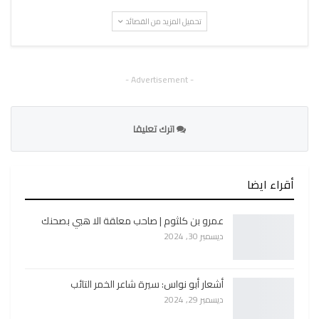
تحميل المزيد من القصائد
- Advertisement -
اترك تعليقا
أقراء ايضا
عمرو بن كلثوم | صاحب معلقة الا هبي بصحنك
ديسمبر 30, 2024
أشعار أبو نواس: سيرة شاعر الخمر التائب
ديسمبر 29, 2024