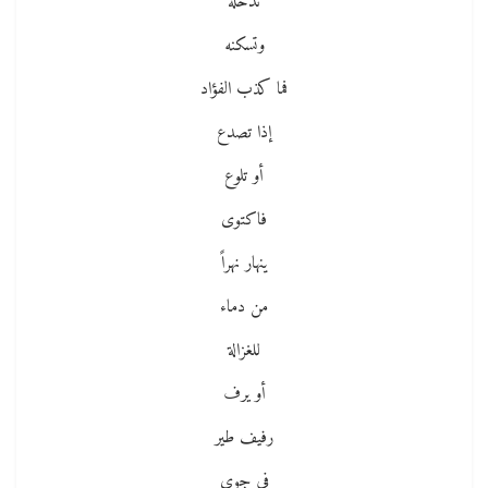
تدخله
وتسكنه
فما كذب الفؤاد
إذا تصدع
أو تلوع
فاكتوى
ينهار نهراً
من دماء
للغزالة
أو يرف
رفيف طير
في جوى