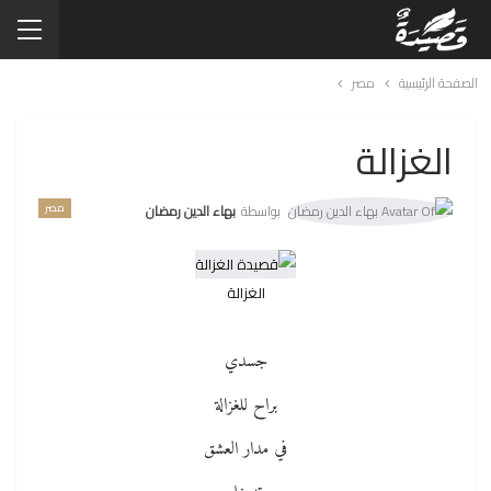
الصفحة الرئيسية
مصر
الغزالة
مصر
بواسطة
بهاء الدين رمضان
الغزالة
جسدي
براح للغزالة
في مدار العشق