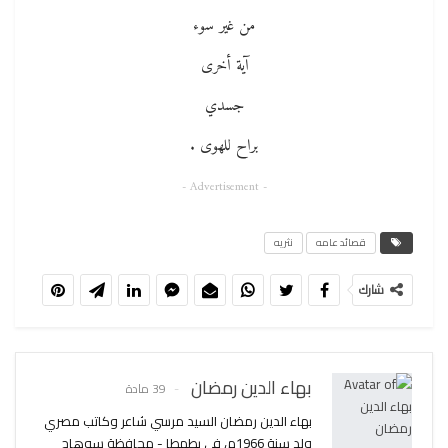
من غير سوء
آية أخرى
جسدي
براح للهوى .
- Advertisement -
قصائد عامه
نثريه
شارك
بهاء الدين رمضان
39 مادة
بهاء الدين رمضان السيد مرسي شاعر وكاتب مصري
ولد سنة 1966م، في بطهطا - محافظة سوهاج