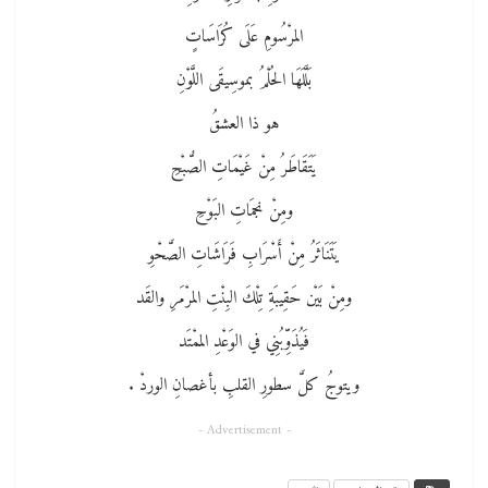
المرْسُومِ عَلَى كُرَاسَاتٍ
بَلَّلَهَا الحُلْمُ بموسِيقَى اللَّوْنِ
هو ذا العشقُ
يَتَقَاطَرُ مِنْ غَيْمَاتِ الصُّبْحِ
ومِنْ نجمَاتِ البَوْحِ
يَتَنَاثَرُ مِنْ أَسْرَابِ فَرَاشَاتِ الصَّحْوِ
ومِنْ بَيْن حَقِيبَةِ تِلْكَ البِنْتِ المرْمَرِ والقَد
فَيُذَوِّبُنِي في الوَعْدِ الممْتَد
ويتوجُ كلَّ سطورِ القلبِ بأغصانِ الوردْ .
- Advertisement -