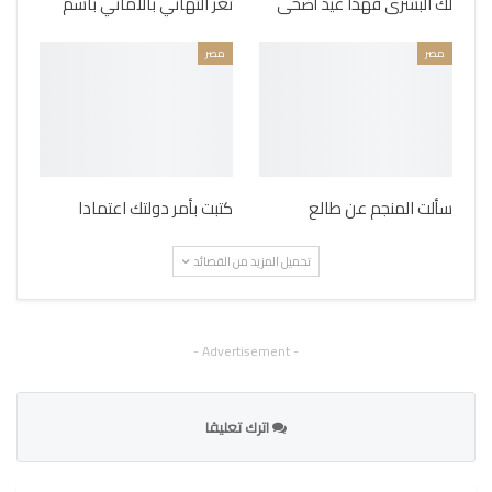
لك البشرى فهذا عيد أضحى
ثغر التهاني بالأماني باسم
مصر
مصر
سألت المنجم عن طالع
كتبت بأمر دولتك اعتمادا
تحميل المزيد من القصائد
- Advertisement -
اترك تعليقا