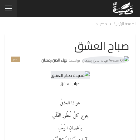
الصفحة الرئيسية
مصر
صباح العشق
مصر
بواسطة
بهاء الدين رمضان
صباح العشق
هو ذا العشقُ
يتوج كلَّ سُطُورِ القَلْبِ
بأغصانِ الوَجْدِ