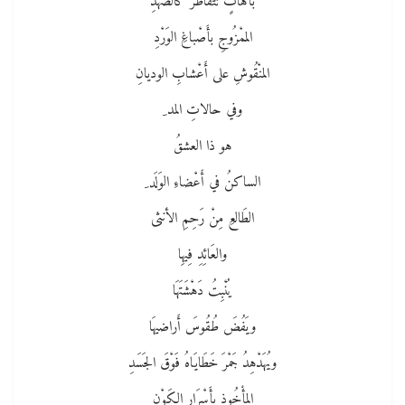
بآهاتٍ تَتَقاطرُ كالصَّهْدِ
الممْزُوجِ بأَصْباغِ الوَرْدِ
المنْقُوشِ على أَعْشابِ الوديانِ
وفي حالاتِ المد ِ
هو ذا العشقُ
الساكنُ في أَعْضاءِ الوَلَد ِ
الطَالعِ مِنْ رَحِمِ الأنثى
والعَائِدِ فِيهِا
يُنْبِتُ دَهْشَتَهَا
ويَفُضَ طُقُوسَ أَراضيهَا
ويُهَدْهِدُ جَمْرَ خَطَايَاهُ فَوْقَ الجَسَدِ
المأْخُوذِ بأَسْرَارِ الكَوْنِ