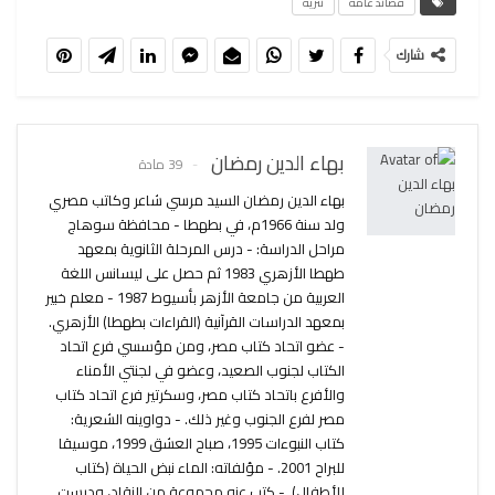
قصائد عامه
نثريه
شارك
بهاء الدين رمضان
39 مادة
بهاء الدين رمضان السيد مرسي شاعر وكاتب مصري
ولد سنة 1966م، في بطهطا - محافظة سوهاج
مراحل الدراسة: - درس المرحلة الثانوية بمعهد
طهطا الأزهري 1983 ثم حصل على ليسانس اللغة
العربية من جامعة الأزهر بأسيوط 1987 - معلم خبير
بمعهد الدراسات القرآنية (القراءات بطهطا) الأزهري.
- عضو اتحاد كتاب مصر، ومن مؤسسي فرع اتحاد
الكتاب لجنوب الصعيد، وعضو في لجنتي الأمناء
والأفرع باتحاد كتاب مصر، وسكرتير فرع اتحاد كتاب
مصر لفرع الجنوب وغير ذلك. - دواوينه الشعرية:
كتاب النبوءات 1995، صباح العشق 1999، موسيقا
للبراح 2001. - مؤلفاته: الماء نبض الحياة (كتاب
للأطفال). - كتب عنه مجموعة من النقاد، ودرست