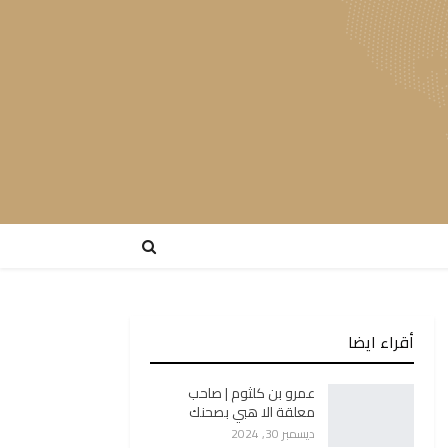
أقراء ايضا
عمرو بن كلثوم | صاحب
معلقة الا هبي بصحنك
ديسمبر 30, 2024