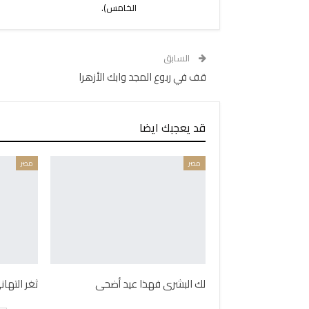
الخامس).
السابق
قف في ربوع المجد وابك الأزهرا
قد يعجبك ايضا
مصر
مصر
لك البشرى فهذا عيد أضحى
ثغر التها