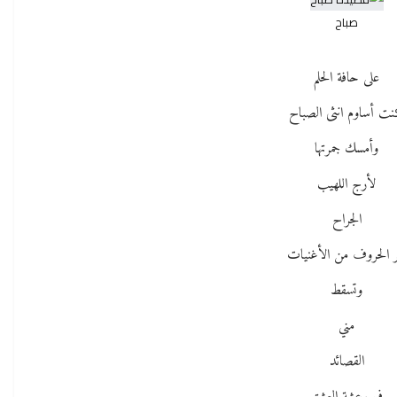
صباح
على حافة الحلم
ت أساوم انثى الصباح
وأمسك جمرتها
لأرج اللهيب
الجراح
ر الحروف من الأغنيات
وتسقط
مني
القصائد