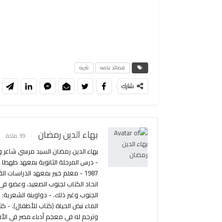
قصائد عامه
نثريه
شارك
بهاء الدين رمضان
39 مادة
1987 - معلم خبير بمعهد الدراسات
اتحاد الكتاب لجنوب الصعيد، وعضو في ل
الماء نبض الحياة (كتاب للأطفال). -
وترجم له في معجم أدباء مصر في الأ