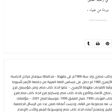
في رعشة العشق
وردة من ضياء .
- Advertisement -
بهاء الدين رمضان السيد مرسي شاعر وكاتب مصري ولد سنة 1966م، في بطهطا - محافظة سوهاج مراحل الدراسة:
- درس المرحلة الثانوية بمعهد طهطا الأزهري 1983 ثم حصل على ليسانس اللغة العربية من جامعة الأزهر بأسيوط
 القرآنية (القراءات بطهطا) الأزهري. - عضو اتحاد كتاب مصر، ومن مؤسسي فرع
جنتي الأمناء والأفرع باتحاد كتاب مصر، وسكرتير فرع اتحاد كتاب مصر لفرع
الجنوب وغير ذلك. - دواوينه الشعرية: كتاب النبوءات 1995، صباح العشق 1999، موسيقا للبراح 2001. - مؤلفاته:
 كتب عنه مجموعة من النقاد، ودرست أعماله ضمن عدد من الرسائل الجامعية
قاليم، ومعجم أعضاء اتحاد كتاب مصر وموسوعة الشعر والأدب (الإصدار