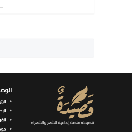
ت
الوصو
الرئ
البح
القو
قصيدة: منصة إبداعية للشعر والشعراء
موض