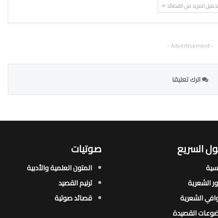
حميل المزيد من القصائد
- Advertisement -
اترك تعليقا
ل السريع
صوتيات
يسية
المتون العلمية والأدبية
ور الشعرية​
ترنيم القصيد
افي الشعرية​
قصائد صوتية
وعات القصيدة​