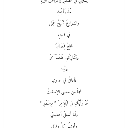
يلْكزني في الصدرِ وأمراضُ البردِ
مُذْ رَأَيْتُكِ
والشوارعُ تَسْبَحُ خجْلى
في ذبولٍ
تخلعُ قِمْصَانَهَا
وتُشَارِكُني طَعْماً آخرَ
للمَوْت
فأعلقُ في عروتها
نجماً من حصى الإسفلتْ
مُذْ رَأَيْتُكِ في لَيْلَةٍ مِنْ ” دِيسَمْبِر “
وأنا أشعلُ أعضائي
وأرتبُ كلَّ رفاقي