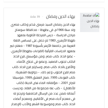
بهاء الدين رمضان
39 مادة
بهاء الدين رمضان السيد مرسي شاعر وكاتب مصري
ولد سنة 1966م، في بطهطا - محافظة سوهاج
مراحل الدراسة: - درس المرحلة الثانوية بمعهد
طهطا الأزهري 1983 ثم حصل على ليسانس اللغة
العربية من جامعة الأزهر بأسيوط 1987 - معلم خبير
بمعهد الدراسات القرآنية (القراءات بطهطا) الأزهري.
- عضو اتحاد كتاب مصر، ومن مؤسسي فرع اتحاد
الكتاب لجنوب الصعيد، وعضو في لجنتي الأمناء
والأفرع باتحاد كتاب مصر، وسكرتير فرع اتحاد كتاب
مصر لفرع الجنوب وغير ذلك. - دواوينه الشعرية:
كتاب النبوءات 1995، صباح العشق 1999، موسيقا
للبراح 2001. - مؤلفاته: الماء نبض الحياة (كتاب
للأطفال). - كتب عنه مجموعة من النقاد، ودرست
أعماله ضمن عدد من الرسائل الجامعية وترجم له
في معجم أدباء مصر في الأقاليم، ومعجم أعضاء
اتحاد كتاب مصر وموسوعة الشعر والأدب (الإصدار