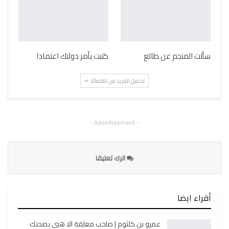
سألت المنجم عن طالع
كتبت بأمر دولتك اعتمادا
تحميل المزيد من القصائد
- Advertisement -
اترك تعليقا
أقراء ايضا
عمرو بن كلثوم | صاحب معلقة الا هبي بصحنك