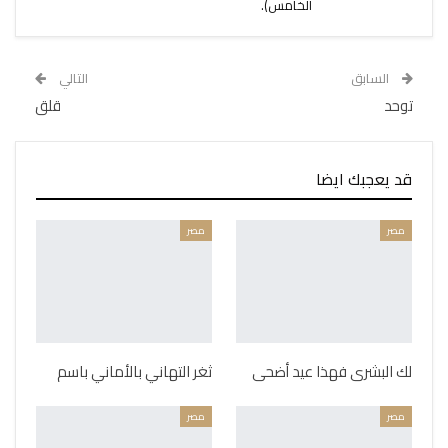
الخامس).
السابق
التالي
توحد
قلق
قد يعجبك ايضا
مصر
مصر
لك البشرى فهذا عيد أضحى
ثغر التهاني بالأماني باسم
مصر
مصر