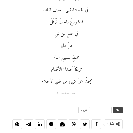
ـ في طاولةِ المقهى ـ خلفَ الباب
فالشوارعُ راحتْ تَرْفُلُ
في عطرٍ من نورٍ
منْ ماءٍ
مختطٍ بنشيجِ غناء
تربكهُ أصداءُ الأقدام
تبحثُ عنْ شيءٍ منْ طورِ الأحلام
- Advertisement -
قصائد عامه
نثريه
شارك