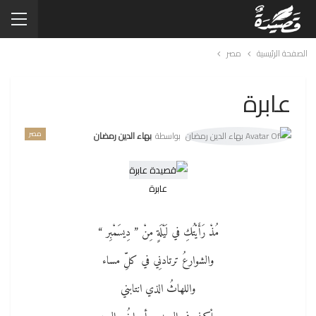
الصفحة الرئيسية
مصر
عابرة
مصر
بواسطة
بهاء الدين رمضان
عابرة
مُذْ رَأَيْتُكِ في لَيْلَةٍ مِنْ ” دِيسَمْبِر “
والشوارعُ ترتادنِي في كلِّ مساء
واللهاثُ الذي انتابني