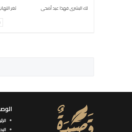
لك البشرى فهذا عيد أضحى
ثغر التها
ت
الوصو
الرئ
البح