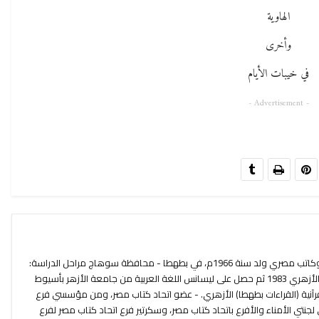
الهاوية
وأخرى
في خيبات الأيام
- Advertisement -
بهاء الدين رمضان السيد مرسي شاعر وكاتب مصري ولد سنة 1966م، في بطهطا - محافظة سوهاج مراحل الدراسة:
- درس المرحلة الثانوية بمعهد طهطا الأزهري 1983 ثم حصل على ليسانس اللغة العربية من جامعة الأزهر بأسيوط
 القرآنية (القراءات بطهطا) الأزهري. - عضو اتحاد كتاب مصر، ومن مؤسسي فرع
جنتي الأمناء والأفرع باتحاد كتاب مصر، وسكرتير فرع اتحاد كتاب مصر لفرع