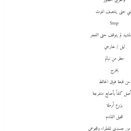
والعربي المخمور
ني حتى ينتصف الموت
Stop
مشهد لم يتوقف حتى الفجر
ليل / خارجي
مطر من نبالم
يخرج
من قبعة فوق الحائط
صل كفاً بأصابع منفرجة
يزرع أرملة
للجيل القادم
من جسدي للفقراء وللجوعى