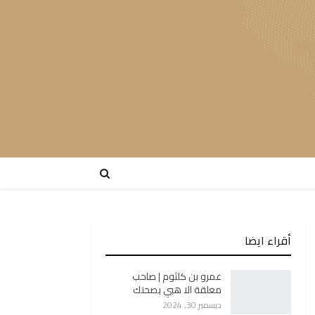
أقراء ايضا
عمرو بن كلثوم | صاحب
معلقة الا هبي بصحنك
ديسمبر 30, 2024