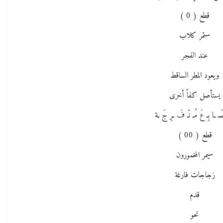
قطع ( 0 )
ستمر كلاب
عند الفجر
ويعود المطر الساقط
يستأصل كفاً أخرى
صَـ ـا بِـ عَ مُـ نْـ فَ ـرِ جَ ـة
قطع ( 00 )
سيمر المخمورون
زجاجات فارغة
قدم
نحو