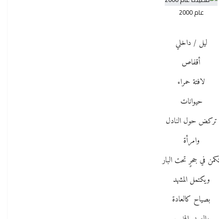
عام 2000
ليل / داخلي
أقفاص
لافتة حمراء
حيوانات
تركض حول النادل
وامرأة
كمن في جحرٍ تحت البار
ويكتمل المشهد
بصياح كالعادة