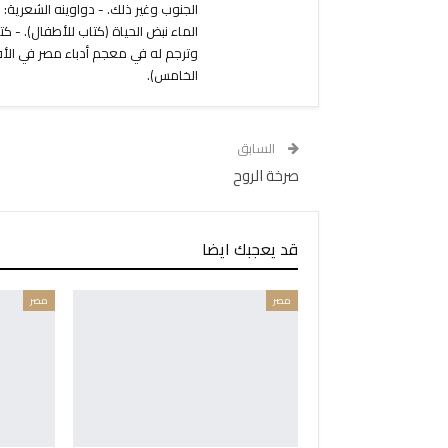
الماء نبض الحياة (كتاب للأطفال). -
وترجم له في معجم أدباء مصر في الأ
الخامس).
السابق
صرخة الروح
قد يعجبك ايضا
مصر
مصر