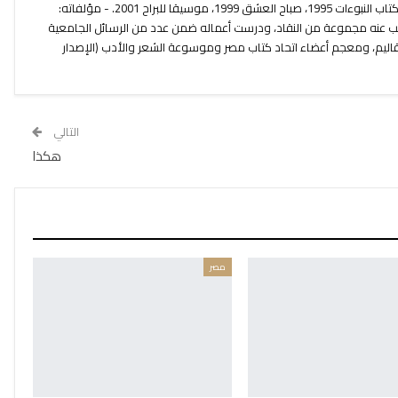
الجنوب وغير ذلك. - دواوينه الشعرية: كتاب النبوءات 1995، صباح العشق 1999، موسيقا للبراح 2001. - مؤلفاته:
 كتب عنه مجموعة من النقاد، ودرست أعماله ضمن عدد من الرسائل الجامعية
قاليم، ومعجم أعضاء اتحاد كتاب مصر وموسوعة الشعر والأدب (الإصدار
التالي
هكذا
مصر