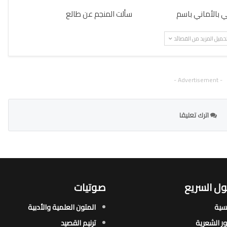
ني بالأماني باسم
سألت المنجم عن طالع
حميل المزيد من القصائد
- Advertisement -
اترك تعليقا
ل السريع
صوتيات
يسية
المتون العلمية والأدبية
ور الشعرية​
ترنيم القصيد