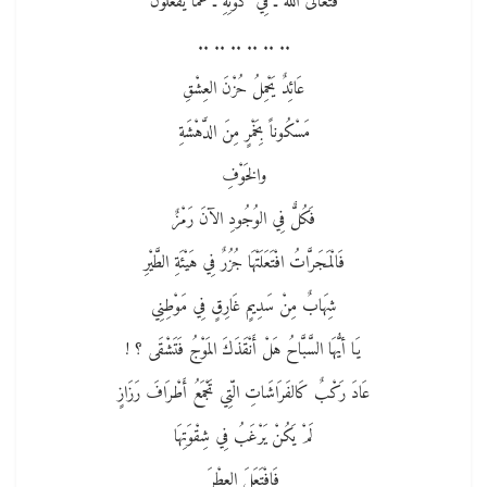
فَتَعَالَى اللهُ ـ فِي كَوْنِهِ ـ عَمَّا يَفْعَلُونْ
.. .. .. .. .. ..
عَائِدٌ يَحْمِلُ حُزْنَ العِشْقِ
مَسْكُوناً بِخَمْرٍ مِنَ الدَّهْشَةِ
والخَوْفِ
فَكُلٌّ فِي الوُجُودِ الآنَ رَمْزٌ
فَالْمَجَرَّاتُ افْتَعَلَتْهَا جُزُرٌ فِي هَيْئَةِ الطَّيْرِ
شِهَابٌ مِنْ سَدِيمٍ غَارِقٍ فِي مَوْطِنِي
يَا أيُّهَا السَّبَّاحُ هَلْ أَنْقَذَكَ المَوْجُ فَتَشْقَى ؟ !
عَادَ رَكْبٌ كَالفَرَاشَاتِ الّتِي تَجْمَعُ أَطْرَافَ رَزَازٍ
لَمْ يَكُنْ يَرْغَبُ فِي شِقْوَتِهَا
فَافْتَعَلَ العِطْرَ