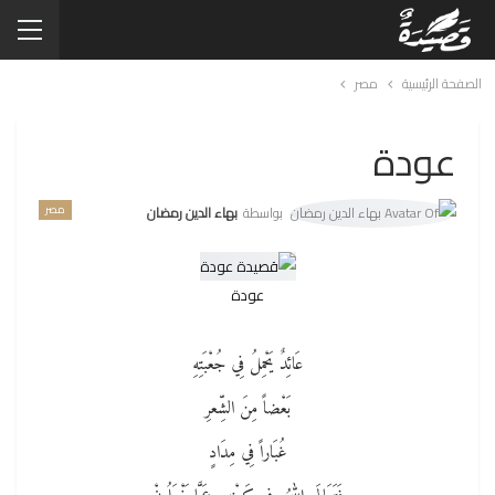
الصفحة الرئيسية
مصر
عودة
مصر
بواسطة
بهاء الدين رمضان
عودة
عَائِدٌ يَحْمِلُ فِي جُعْبَتِهِ
بَعْضاً مِنَ الشِّعرِ
غُبَاراً فِي مِدَادٍ