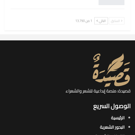
السابق
التالي
1 من 13٬790
قصيدة: منصة إبداعية للشعر والشعراء
الوصول السريع
الرئيسية
البحور الشعرية​