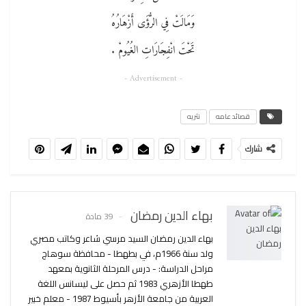
وَمَالَتْ فِي الرُّؤَى أَزْهَارُهُ
تَحْتَ انْفِجَارَاتِ الغُيُومْ .
- Advertisement -
قصائد عامه
نثريه
شارك
بهاء الدين رمضان
39 مادة
بهاء الدين رمضان السيد مرسي شاعر وكاتب مصري
ولد سنة 1966م، في بطهطا - محافظة سوهاج
مراحل الدراسة: - درس المرحلة الثانوية بمعهد
طهطا الأزهري 1983 ثم حصل على ليسانس اللغة
العربية من جامعة الأزهر بأسيوط 1987 - معلم خبير