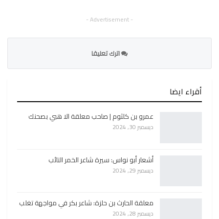
- Advertisement -
اترك تعليقا
أقراء ايضا
عمرو بن كلثوم | صاحب معلقة الا هبي بصحنك
ديسمبر 30, 2024
أشعار أبو نواس: سيرة شاعر الخمر التائب
ديسمبر 29, 2024
معلقة الحارث بن حلزة: شاعر بكر في مواجهة تغلب
ديسمبر 28, 2024