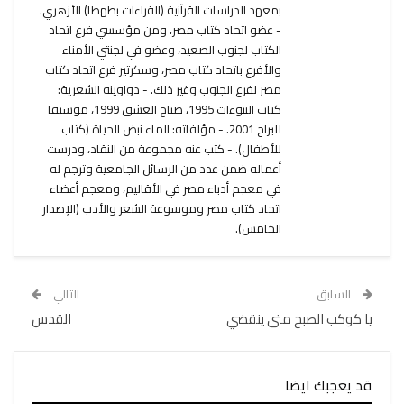
بمعهد الدراسات القرآنية (القراءات بطهطا) الأزهري.
- عضو اتحاد كتاب مصر، ومن مؤسسي فرع اتحاد
الكتاب لجنوب الصعيد، وعضو في لجنتي الأمناء
والأفرع باتحاد كتاب مصر، وسكرتير فرع اتحاد كتاب
مصر لفرع الجنوب وغير ذلك. - دواوينه الشعرية:
كتاب النبوءات 1995، صباح العشق 1999، موسيقا
للبراح 2001. - مؤلفاته: الماء نبض الحياة (كتاب
للأطفال). - كتب عنه مجموعة من النقاد، ودرست
أعماله ضمن عدد من الرسائل الجامعية وترجم له
في معجم أدباء مصر في الأقاليم، ومعجم أعضاء
اتحاد كتاب مصر وموسوعة الشعر والأدب (الإصدار
الخامس).
السابق
التالي
يا كوكب الصبح متى ينقضي
القدس
قد يعجبك ايضا