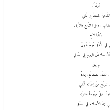
أرتّـبُ
الشّجنَ الممتـدّ فِي لُغتي
غيابِ.. وملءَ الدّمعِ والأرقِ
وكلّما لاحَ
ي فِي الأُفْـقِ مَوجُ هَـوىً
 أنّ خـلاصَ الروحِ فِي الغَـرقِ
لم يبقَ
ي شغفٌ تصطادُنِي يـدهُ
تـرنّـحَ منْ إعْيَائـهِ ألَقِـي
ودُ الليلَ مهوُوساً بنشوَتِهِ
ي نجمةَ الأحـلامِ في الغسَقِ