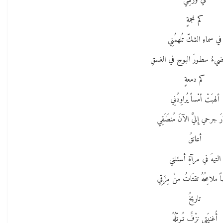
في وَرقِـي
كم نجمةٍ
في سماءِ الشكّ تُلهمُنِي
ُضيءُ سطـورَ البوحِ في الغسقِ
كم دمعةٍ
ألهبَتْ أمْساً يُراوِدُنِي
 جرحي إِليَّ الآنَ مُنطَلَقِي
أعانقُ
التيهَ في مرآةِ أسئلتي
 ملامِحُهُ تقتَاتُ منْ مِزَقِي
تاريخُ
أُغنيَتِي نزْفٌ تُـرتِّلُهُ