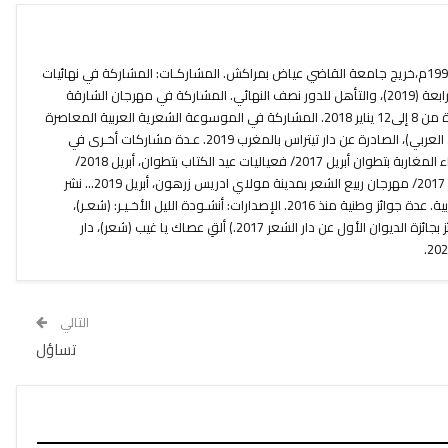
محمد الساق شاعر مغربي ولد سنة 1993م،خريج جامعة القاضي عياض بمراكش. المشاركـات: المشاركة في نهائيات
جائزة كتارا لشاعر الرسول في دورتها الرابعة (2019)، والتأهل للدور نصف النهائي. المشاركة في مهرجان الشارقة
للشعر العربي بالإمارات العربية المتحدة من 8 إلى12 يناير 2018. المشاركة في الموسوعة الشعرية العربية المعاصرة
في جزئها الأول، (100 شاعـر في الوطن العربي)، الصادرة عن دار تيتراس بالمغرب 2019. عـدة مشاركات أخـرى في
ملتقيات وطنية منها: ( مهرجان الشعراء المغاربة بتطوان أبريل 2017/ فعياليات عيد الكتاب بتطوان، أبريل 2018/
المهرجان الوطني للشعر بطنجة، أكتوبر 2017/ مهرجان ربيع الشعر بمدينة مولاي ادريس زرهون، أبريل 2019... نشر
نصوص شعرية بعدد من المجلات العربية. عدة جوائز وطنية منذ 2016. الإصدارات: أنشـودة الليل الأخـيـر: (شعـر)،
منشورات دار الشعر بتطـوان 2018. (فائز بجائزة الديوان الأول عن دار الشعر 2017.) ألقِ عصاك يا غيب (شعر)، دار
التالي
تساؤل