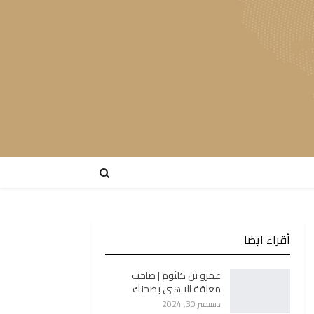
أقراء ايضا
عمرو بن كلثوم | صاحب
معلقة الا هبي بصحنك
ديسمبر 30, 2024