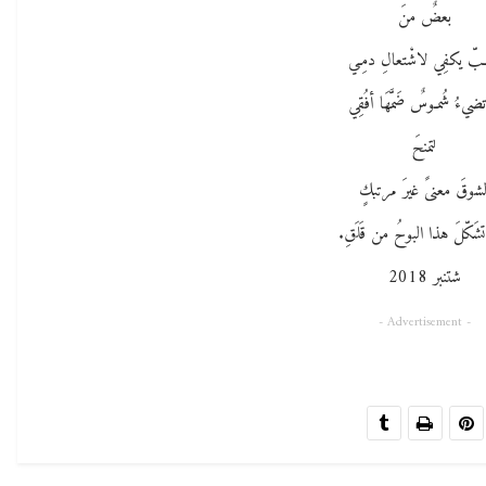
بعضٌ منَ
ـبّ يكفِي لاشْتعالِ دمِـي
تضيءُ شُمـوسٌ ضَمَّهَا أفُقِي
لتمنحَ
لشوقَ معنىً غيرَ مرتبكٍ
شَكّلَ هذا البوحُ من قَلَقِ.
شتنبر 2018
- Advertisement -