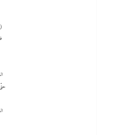
(إ
فه
ال
حتّى 
الش