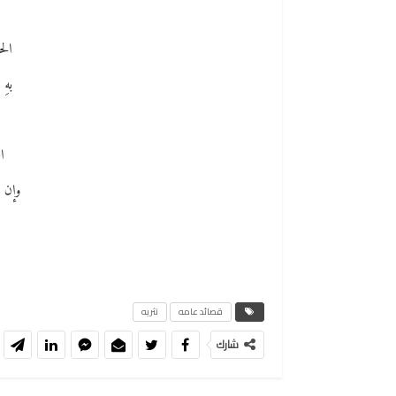
الح
بهِ 
ا
وإن ت
قصائد عامه
نثريه
شارك