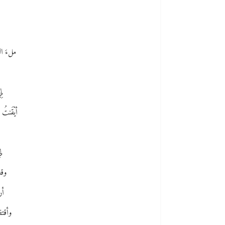
ملءَ ال
لِ
أيْقَنتُ
ل
وقد 
أرا
وأقتف