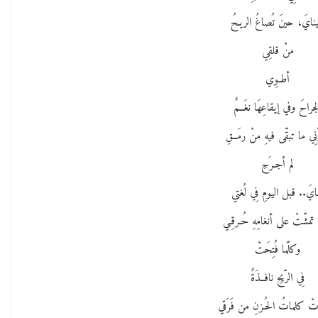
نايَ، حينَ تُصاغُ الريـحُ
منْ قلقِي
أطـوِي
جراحَ وفي إيقاعِهَا نغَــمٌ
ُّنِي ما تبقّى فيهِ منْ رمَــقِ
لم أجـرَحِ
نايَ.. قبل اليومِ فِي لُغتي
تمشّتْ على أنغامِهِ حُـرقِـي
وكلّما فُتِحَتْ
فِي الرّيحِ نافــذَةٌ
رتْ كلماتُ الحُـزنِ من فَرَقي