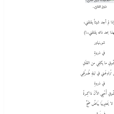
جرح الناي..
ذا لم أجد شيئاً يقلقني،
ذا بحد ذاته يقلقني..!)
شوبنهاور
في ذروةِ
شّوقِ ما يكفِي من القلَقِ
تُراوغَـني في ليلهِ طُــرُقِـي
في ذروةِ
ّوقِ أُحْيِي الآنَ ذاكِـرةً
لا يَحتوِيهَا بيَاضٌ ضَجَّ