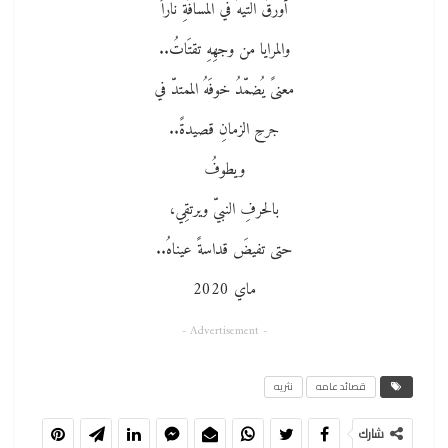
أورقَ التيهُ في المسافَةِ ناراً
والمرايا من وجهِهِ تقتَاتُ..
معنىً يُضمّدُ خوفَهُ الممتدّ في
جرحِ الزمانِ قصيدةً..
ويطوفُ
بالحرفِ النبيّ ويرتقِي،
حتى تفيضَ قداسةً عيناهُ..
ماي 2020
- Advertisement -
قصائد عامه
نثريه
شارك