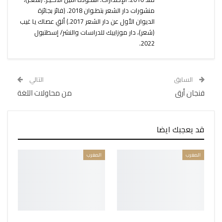
منشورات دار الشعر بتطـوان 2018. (فائز بجائزة
الديوان الأول عن دار الشعر 2017.) ألقِ عصاك يا غيب
(شعر)، دار موزاييك للدراسات والنشر/ إسطتبول
2022.
السابق
التالي
فنجان أرق
من محاولات اللغة
قد يعجبك ايضا
المغرب
المغرب