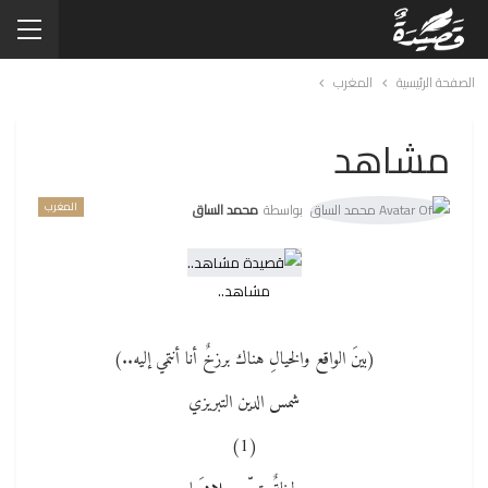
الصفحة الرئيسية
المغرب
مشاهد
المغرب
بواسطة
محمد الساق
مشاهد..
(بينَ الواقع والخيالِ هناك برزخٌ أنا أنتمي إليه..)
شمس الدين التبريزي
(1)