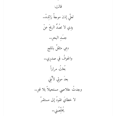
قالت:
لعلّي إذن موجةٌ زائِدهْ..
يدِي لا تصُدُّ الريحَ عنْ
جسَدِ البحرِ..
دمِي مثقلٌ بالملحِ
والخوفُ في صدرِي..
بُعثتُ مراراً
بعدَ موتِي لأنّنِي
وجدتُ خلاصي مستحيلاً بلا قبرِ..
لا خطايَ تقودُ إلى مستقـرّ
يُخلِّصُني..