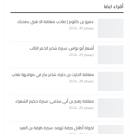
أقراء ايضا
عمرو بن كلثوم | صاحب معلقة الا هبي بصحنك
ديسمبر 30, 2024
أشعار أبو نواس: سيرة شاعر الخمر التائب
ديسمبر 29, 2024
معلقة الحارث بن حلزة: شاعر بكر في مواجهة تغلب
ديسمبر 28, 2024
معلقة زهير بن أبي سلمى: سيرة حكيم الشعراء
ديسمبر 20, 2024
لخولة أطلال ببرقة ثهمد: سيرة طرفة بن العبد