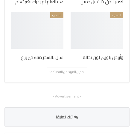
لعمر الحق ذا قول جميل
هو العلم لم يدرك بغير تعلم
المغرب
المغرب
وأبيض بلورى لون تخاله
سال بالسحر منك خير يراع
تحميل المزيد من القصائد
- Advertisement -
اترك تعليقا