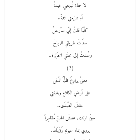
لا سماءَ تُبايعني غيمةً
أو تبايعني نجمةً..
كلّمَا قلتُ إنّي سأرحلُ
سدَّتْ طريقي الرياحُ
وعُـدتُ إلى مِحنَتي الخَالِدة..
(3)
معنىً يراوغُ ظلَّهُ المُلقى
على أرضِ الكلامِ ويخفتي
خلفَ الصّدَى..
حينَ ارتدى عطشَ المجازِ مُقامِراً
يروي بماءِ عيونهِ رُؤْيَاهُ..