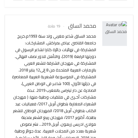
محمد الساق
19 مادة
محمد الساق شاعر مغربي ولد سنة 1993م،خريج
جامعة القاضي عياض بمراكش. المشاركـات:
المشاركة في نهائيات جائزة كتارا لشاعر الرسول في
دورتها الرابعة (2019)، والتأهل للدور نصف النهائي.
المشاركة في مهرجان الشارقة للشعر العربي
بالإمارات العربية المتحدة من 8 إلى12 يناير 2018.
المشاركة في الموسوعة الشعرية العربية المعاصرة
في جزئها الأول، (100 شاعـر في الوطن العربي)،
الصادرة عن دار تيتراس بالمغرب 2019. عـدة
مشاركات أخـرى في ملتقيات وطنية منها: ( مهرجان
الشعراء المغاربة بتطوان أبريل 2017/ فعياليات عيد
الكتاب بتطوان، أبريل 2018/ المهرجان الوطني للشعر
بطنجة، أكتوبر 2017/ مهرجان ربيع الشعر بمدينة
مولاي ادريس زرهون، أبريل 2019... نشر نصوص
شعرية بعدد من المجلات العربية. عدة جوائز وطنية
منذ 2016. الإصدارات: أنشـودة الليل الأخـيـر: (شعـر)،