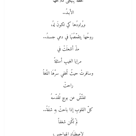
لحظةٌ يتهجّى ملامحَها
الأبـدُ..
ويُراودُها كي تكونَ لهُ،
روحُها يتقمّصُهَا في دمي جسـدُ..
مذْ أشعلَتْ في
مرايا الغيبِ أسئلةً
وسافرتْ حيثُ تُخفي سرّهَا اللّغةُ
راحتْ
تفتّشُ عن بوحٍ تُقدّسهُ
كلّ القلوبِ إذا باحتْ بهِ شفَةُ..
لمْ تَكُن شغفاً
لاصطيَادِ الهواجس،