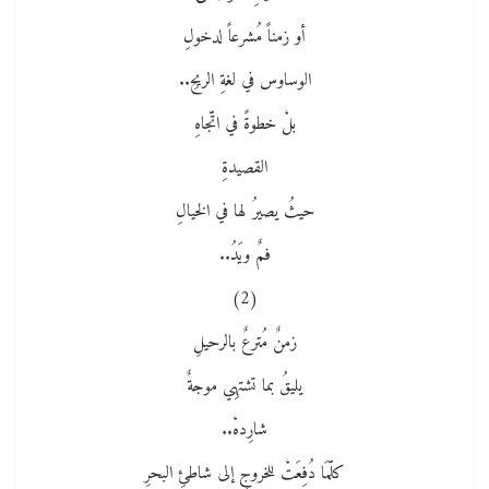
أو زمناً مُشرعاً لدخولِ
الوساوس في لغةِ الريحِ..
بلْ خطوةً في اتّجاهِ
القصيدةِ
حيثُ يصيرُ لها في الخيالِ
فمٌ ويَدُ..
(2)
زمنٌ مُترعٌ بالرحيلِ
يليقُ بما تشتهِي موجةٌ
شارِدهْ..
كلّمَا دُفِعَتْ للخروجِ إلى شاطئِ البحرِ