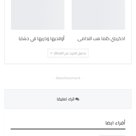
اذكريني كلما هب الندامى
أوقديها وذريها في حشايا
تحميل المزيد من القصائد
- Advertisement -
اترك تعليقا
أقراء ايضا