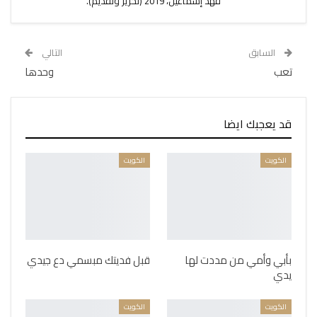
فهد إسماعيل، 2019 (تحرير وتقديم).
السابق
التالي
تعب
وحدها
قد يعجبك ايضا
الكويت
الكويت
بأبي وأمي من مددت لها
قبل فديتك مبسمي دع جيدي
يدي
الكويت
الكويت