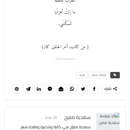
اخترتُ عاطفةً
ما زلتُ أهزِمُها
لتَسْكُنَني.
( من كتاب؛ آخر الحالمين كان)
- Advertisement -
قصائد عامه
نثريه
شارك
سعدية مفرح
28 مادة
سعدية مفرّح هيَ كاتبة وشاعرة وناقدة شعر