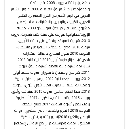
مشغول بالفتنة، بيروت 2008. قبر بنافذة
واحدة(مختارات شعرية)، القاهرة 2008. ديوان الشعر
العربي في الربع الأخير من القرن العشرين، الخليج
العربي، الكويت والبحرين، بالاشتراك مع اخر(ضمن
مشروع كتاب في جريدة)، اليونسكو 2008. مشية
الإوزة/خطواتها موزعة على ستة كتب شعرية، بيروت
2010. شهوة السرد/هوامش على حافة التأويل،
بيروت 2010. وجع الذاكرة/ 15شاعرا من فلسطين،
الكويت 2010 يقول اتبعيني يا غزالة (مختارات
شعرية)، الجزائر طبعة أولى2010. ثانية ثانية 2013
سين نحو سيرة ذاتية ناقصة (سيرة ذاتية)، بيروت
2011. كم نحن وحيدتان يا سوزان، بيروت طبعة أولى
2012. بيروت طبعة ثانية 2012 ويسهر الخلق، سيرة
ومختارات الشعراء العرب، الجزء الأول الأول، الكويت
2013. هذا الجناح جناحي، بيروت 2015 مشاغب وأنيق،
بيروت، 2016 وتلفت القلب، الكويت 2017 أسطورة
زرقاء بكحل أسود، الكويت 2017 صانع البهجة،
الدوحة 2018 ( تحرير وتقديم). ناصر الظفيري.. رواية
الوطن والغربة 2018(تحرير وتقديم). في حضرة
المنسي.. بحوث ودراسات في إبداع الروائي إسماعيل