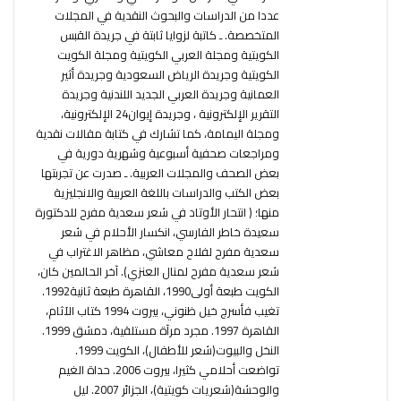
عددا من الدراسات والبحوث النقدية في المجلات
المتخصصة. ـ كاتبة لزوايا ثابتة في جريدة القبس
الكويتية ومجلة العربي الكويتية ومجلة الكويت
الكويتية وجريدة الرياض السعودية وجريدة أثير
العمانية وجريدة العربي الجديد اللندنية وجريدة
التقرير الإلكترونية ، وجريدة إيوان24 الإلكترونية،
ومجلة اليمامة، كما تشارك في كتابة مقالات نقدية
ومراجعات صحفية أسبوعية وشهرية دورية في
بعض الصحف والمجلات العربية. ـ صدرت عن تجربتها
بعض الكتب والدراسات باللغة العربية والانجليزية
منها؛ ( انتحار الأوتاد في شعر سعدية مفرح للدكتورة
سعيدة خاطر الفارسي، انكسار الأحلام في شعر
سعدية مفرح لفلاح معاشي، مظاهر الاغتراب في
شعر سعدية مفرح لمنال العنزي). آخر الحالمين كان،
الكويت طبعة أولى1990، القاهرة طبعة ثانية1992.
تغيب فأسرج خيل ظنوني، بيروت 1994 كتاب الآثام،
القاهرة 1997. مجرد مرآة مستلقية، دمشق 1999.
النخل والبيوت(شعر للأطفال)، الكويت 1999.
تواضعت أحلامي كثيرا، بيروت 2006. حداة الغيم
والوحشة(شعريات كويتية)، الجزائر 2007. ليل