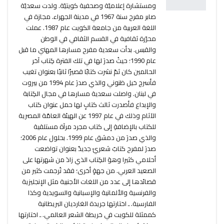
ومستشارة إعلاميّة وصحفية كويتيّة. ولدت سعديّة
صابر مفرح سنة 1967 في مدينة الجهراء. مجازة في
اللغة العربية من جامعة الكويت عام 1987. عملت
محرّرة ثقافية في القسم الثقافي في الوطن
والقبس. بدأت سعدية مفرح مسارها المهني ما قبل
عام 1990؛ حيثُ صدرَ لها في تلك الفترة كِتاب آخر
الحالمين كان ثمّ نشرت كتابًا قصيرًا ثانيًا بعنوان تغيب
فأسرج خيل ظنوني والذي صدرَ عام 1994 من بيروت
في لبنان. واصلت سعدية مسارها في مجال الكِتابة
والإبداع فأصدرت ثالث كتابٍ لها حمل عنوان كتاب
الآثام وذلك في عام 1997 عن الهيئة العامّة المصرية
للكتاب بالإضافةِ إلى كتاب مجرد مرآة مستلقية
والذي صدرَ من دمشق عام 1999. بحلول عام 2006؛
صدرَ لمفرح كتابٌ شعريّ جديدٌ بعنوان تواضعت
أحلامي كثيرا وهوَ الكِتاب الذي زادَ من شهرتها على
الصعيد العربي. من جهةٍ أخرى؛ فقد تُرجمت كثير من
قصائدها إلى عدد من اللغات الأجنبية مثل الإنجليزية
والفرنسية والألمانية والإسبانية والسويدية وكذا
الفارسية. ـ اختارتها جريدة الغارديان البريطانية
كممثلة للكويت في خريطة الشعر العالمي. ـ اختارتها