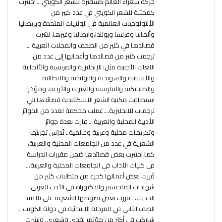
حركة شعراء العالم كسفيرة للشعر الكويتي. ـ اختيرت
كممثلة للشعر الكويتي في عدد كبير من
الأنثولوجيات العالمية في الولايات المتحدة وبريطانيا
وألمانيا وفرنسا وبولندا،وايطاليا وغيرها. نشرت
قصائدها في كثير من الصحف والمجلات العربية. ـ
ترجمت كثير من قصائدها وأعمالها إلى عدد من
اللغات الأجنبية مثل: الإنجليزية والفرنسية والألمانية
والأسبانية والسويدية والبولندية والايطالية
والطاجيكية والفارسية والعبرية والأردية. ومؤخرا
استضافت مكتبة الشعر الاسكتلندية قصائدها في
ترجمات للانجليزية. ـ عملت محكمة لعدد من الجوائز
الأدبية المحلية والعربية. ـ فازت بعدة جوائز
وتكريمات محلية وعربية وعالمية ـ تُدرّس تجربتها
الشعرية في عدد من الجامعات المحلية والعربية،
كما اختيرت بعض قصائدها ضمن مقررات الدراسة
في كليات الآداب في الجامعات المحلية والعربية. ـ
قُررت بعض أعمالها كجزء من متطلبات كثير من
شهادات الماجستير والدكتوراه في الأدب العربي
الحديث. ـ قررت بعض نصوصها الشعرية على تلاميذ
الصف الثاني في المرحلة الابتدائية في دولة الكويت. ـ
شاركت في أكثر من مؤتمر نقدي وشعري، ونشرت