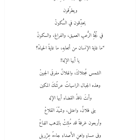
ويطرُقون
يحدِّقون في السُّكونْ
في لُجَّةِ الرُّعبِ العميق، والفراغِ، والسكونْ
“ما غاية الإنسان من أتعابهِ، ما غايةُ الحياهْ؟
يا أيها الإله!!
الشمس مُجتلاكَ، والهلالُ مفرقَ الجبينْ
وهذه الجبال الراسياتُ عرشُكَ المكين
وأنتَ نافذُ القضاءِ أيها الإله
بنى فلانٌ، واعتلى، وشيّدَ القلاعْ
وأربعون غرفةً قد مُلِئتْ بالذهب اللماعْ
وفى مساءٍ واهنِ الأصداءِ جاءهُ عِزْريل