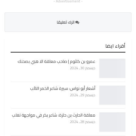
- Advertisement -
اترك تعليقا
أقراء ايضا
عمرو بن كلثوم | صاحب معلقة الا هبي بصحنك
ديسمبر 30, 2024
أشعار أبو نواس: سيرة شاعر الخمر التائب
ديسمبر 29, 2024
معلقة الحارث بن حلزة: شاعر بكر في مواجهة تغلب
ديسمبر 28, 2024