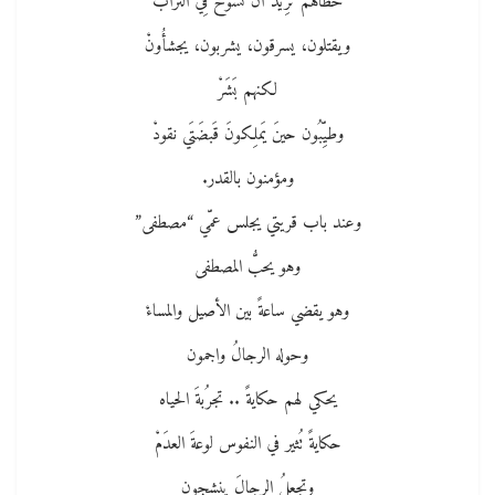
خُطَاهُمُ تُرِيدُ أن تَسُوخَ فِي الترابْ
ويقتلون، يسرقون، يشربون، يجشأُونْ
لكنهم بَشَرْ
وطيِّبُون حينَ يَملِكونَ قَبضَتَي نقودْ
ومؤمنون بالقدر.
وعند باب قريتي يجلس عمّي “مصطفى”
وهو يحبُّ المصطفى
وهو يقضي ساعةً بين الأصيل والمساءْ
وحوله الرجالُ واجمون
يحكي لهم حكايةً .. تجرُبةَ الحياه
حكايةً تُثير في النفوس لوعةَ العدَمْ
وتجعلُ الرجالَ ينشِجون