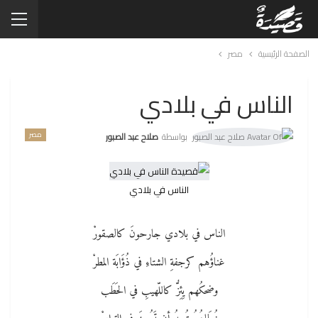
الصفحة الرئيسية
مصر
الناس في بلادي
مصر
بواسطة
صلاح عبد الصبور
الناس في بلادي
الناس في بلادي جارحونَ كالصقورْ
غناؤُهم كرجفةِ الشتاءِ في ذُؤَابَة المطرْ
وضحكُهم يِئِزُّ كاللّهيبِ في الحَطَب