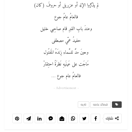
لم يذكروا الإله أو عزريل أو حروفَ (كان)
فالعامُ عامُ جوع
وعندَ بابِ القبرِ قام صاحِبي خليل
حفيدُ عمّي مصطفى
وحينَ مدَّ للسَّماءِ زِندَهُ المَفتُول
مَاجَت على عَينَيهِ نَظرَةُ احتِقارْ
فالعامُ عام جوع …
- Advertisement -
قصائد عامه
نثريه
شارك