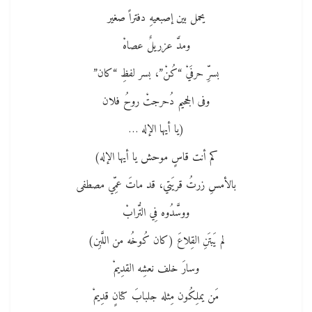
يحمل بين إصبعيهِ دفتراً صغير
ومدَّ عزريلٌ عصاهْ
بسرِّ حرفَيْ “كُنْ”، بسر لفظِ “كان”
وفى الجحيم دُحرجتْ روحُ فلان
(يا أيها الإله …
كم أنت قاسٍ موحش يا أيها الإله)
بالأمسِ زرتُ قريَتي، قد ماتَ عمِّي مصطفى
ووسَّدُوه فِي التُّرابْ
لم يَبتَنِ القِلاعَ (كان كُوخُه من اللَّبِن)
وسارَ خلف نعشِه القدِيمْ
مَن يملِكُون مِثله جلبابَ كتانٍ قدِيمْ