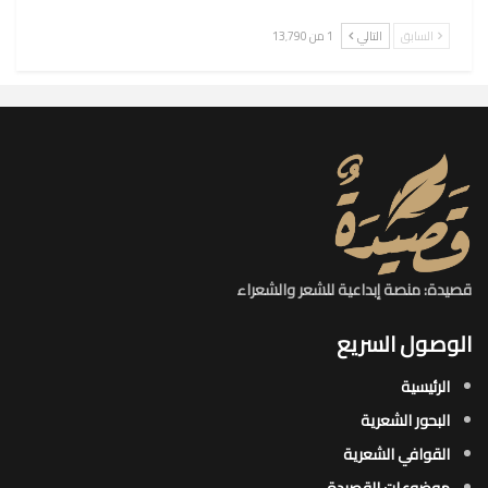
السابق
التالي
1 من 13٬790
قصيدة: منصة إبداعية للشعر والشعراء
الوصول السريع
الرئيسية
البحور الشعرية​
القوافي الشعرية​
موضوعات القصيدة​