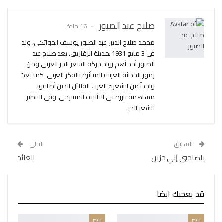
صلاح عبد الصبور
16 مادة
محمد صلاح الدين عبد الصبور يوسف الحواتكى، ولد
في 3 مايو 1931 بمدينة الزقازيق. يعد صلاح عبد
الصبور أحد أهم رواد حركة الشعر الحر العربي ومن
رموز الحداثة العربية المتأثرة بالفكر الغربي، كما يعدّ
واحداً من الشعراء العرب القلائل الذين أضافوا
مساهمة بارزة في التأليف المسرحي، وفي التنظير
للشعر الحر.
السابق
التالي
ﻳﺎﺻﺎﺣﺒﻲ ﺇﻧﻲ ﺣﺰﻳﻦ
العائد
قد يعجبك ايضا
مصر
مصر