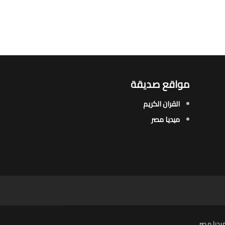
مواقع صديقة
القران الكريم
ميديا مصر
يديا مصر