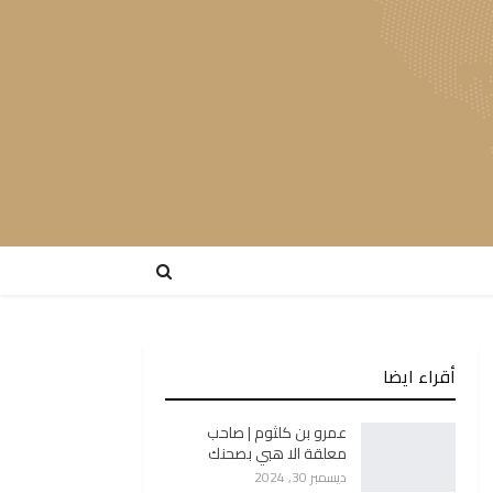
أقراء ايضا
عمرو بن كلثوم | صاحب
معلقة الا هبي بصحنك
ديسمبر 30, 2024