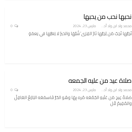
نحبها نحب من يحبها
محمد ولد ابن ولد أحميدا
مارس 23, 2024
0
نُحِبُّها نُحِبَّ مَن يُحِبُّها نَارُ القِرَى َشُبَّهَا والخيرُ لا يَغبُّها في نِعمَةٍ
صلاة عيد من عليه الجمعه
محمد ولد ابن ولد أحميدا
مارس 23, 2024
0
صَلاةُ عِيدٍ مَن عَلَيهِ الجُمُعَه مُره بِهَا وهُو الحُرُّ فَاسمَعَه البَالِغُ العَاقِلُ
والمُقِيمُ قُل