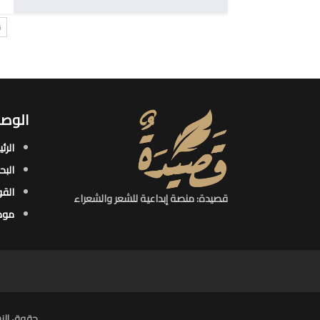
ت
الوصو
الرئ
البح
القو
قصيدة: منصة إبداعية للشعر والشعراء
موض
حقوق النش