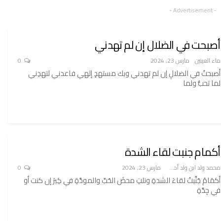
- Advertisement -
أصبحت في الضلال إن لم تهدني
ماء العينين
مارس 23, 2024
0
أصبحتُ في الضلالِ إن لم تهدني وبك مستهدٍ إلهي فاعدني لتهدِني
لما تحبُّ ولما
أكمام جنبت لقاء الشدة
محمد ولد ابن ولد أحميدا
مارس 23, 2024
0
أكمَامُ جُنِّبتُ لقاءَ الشدةِ ونلتِ محضَ الحُبِّ والمودَّةِ في كِبرَ إن كنت أو
في جِدَّةِ