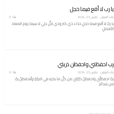
يا رب لا أقع فيما خجل
ماء العينين
مارس 23, 2024
0
يا ربِّ لا أقع فيما خجلِ حذاء ذي كثر وذي قلٍّ جلي لا سيما يوم المعاد
الأفضلِ
رب احفظني واحفظن ذريتي
ماء العينين
مارس 23, 2024
0
ربِّ احفظنِّي واحفظنْ ذرّيَّتي من كلِّ ما يكره في البريَّةِ ولْتحفظنَّ ربِّ
من شدائدِ
- Advertisement -