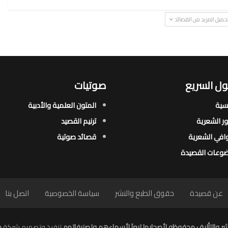
حميل المزيد من القصائد
ل السريع
صوتيات
يسية
المتون العلمية والأدبية
ور الشعرية​
ترنيم القصيد
افي الشعرية​
قصائد صوتية
وعات القصيدة​
عن قصيدة
حقوق الطبع والنشر
سياسة الخصوصية
اتصل بنا
ر والتأليف محفوظه لأصحابها تبعاَ لأسماءهم وتصنيفاتهم
تنفيذ وتصميم شركة
م