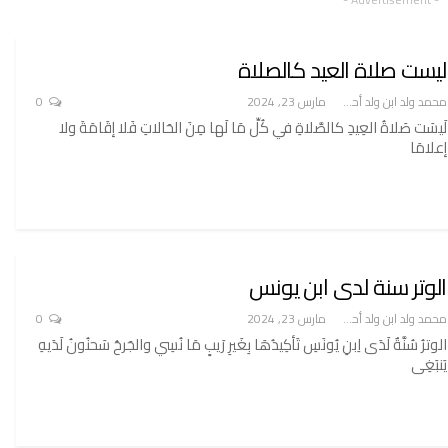
ليست صلاة العيد كالصلاة
محمد ولد ابن ولد أحميدا
مارس 23, 2024
0
لَيسَت صَلاةُ العِيدِ كالصَّلاةِ في كُلِّ مَا لَها مِنَ الحَالاتِ فَلا إقَامَةَ ولا
إعلامَا
الوتر سنة لدى ابن يونس
محمد ولد ابن ولد أحميدا
مارس 23, 2024
0
الوترُ سُنَّةٌ لَدَى اِبنِ يُونَسِ تَأكِيدُهَا بِغَيرِ رَيبٍ مَا نُسِي والجَرحُ سَحنُونُ لَدَيهِ
يَنبَغِى