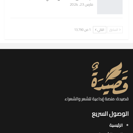
مارس 23, 2024
السابق
التالي
1 من 13٬790
قصيدة: منصة إبداعية للشعر والشعراء
الوصول السريع
الرئيسية