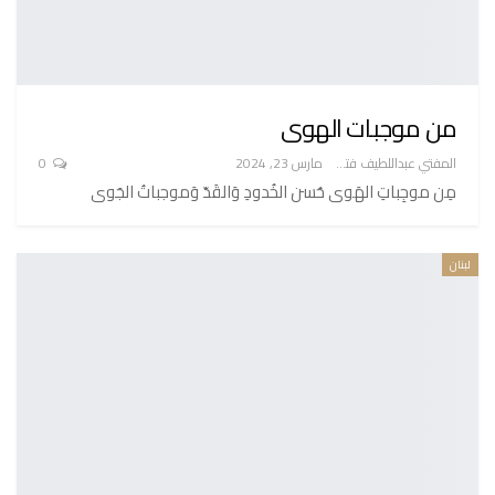
من موجبات الهوى
المفتي عبداللطيف فتح الله
مارس 23, 2024
0
مِن موجِباتِ الهَوى حُسن الخُدودِ وَالقَدّ وَموجباتُ الجَوى
لبنان