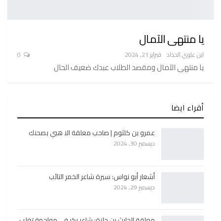
يا منتهى الآمال
ابن علوي الحداد
فبراير 21, 2024
0
يا منتهى الآمال ومقصد الطلاب عبدك ضعيف الحال
أقراء ايضا
عمرو بن كلثوم | صاحب معلقة الا هبي بصحنك
ديسمبر 30, 2024
أشعار أبو نواس: سيرة شاعر الخمر التائب
ديسمبر 29, 2024
معلقة الحارث بن حلزة: شاعر بكر في مواجهة تغلب