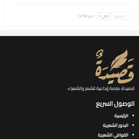
السابق
التالي
1 من 13٬790
قصيدة: منصة إبداعية للشعر والشعراء
الوصول السريع
الرئيسية
البحور الشعرية​
القوافي الشعرية​