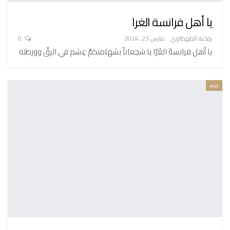
يا أهل فرانسة الغرا
رفاعة الطهطاوي
مارس 23, 2024
0
يا أهل فرانسةَ الغُرَّا يا شجعاناً بشهامتكمْ عِشم في الرقِّ وورطته
مصر