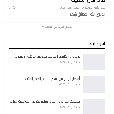
عبد الناصر الجوهري
مارس 23, 2024
0
أبْدلني اللهُ .. حدائقَ شِعْرٍ
تحميل المزيد من القصائد
أقراء ايضا
عمرو بن كلثوم | صاحب معلقة الا هبي بصحنك
ديسمبر 30, 2024
أشعار أبو نواس: سيرة شاعر الخمر التائب
ديسمبر 29, 2024
معلقة الحارث بن حلزة: شاعر بكر في مواجهة تغلب
ديسمبر 28, 2024