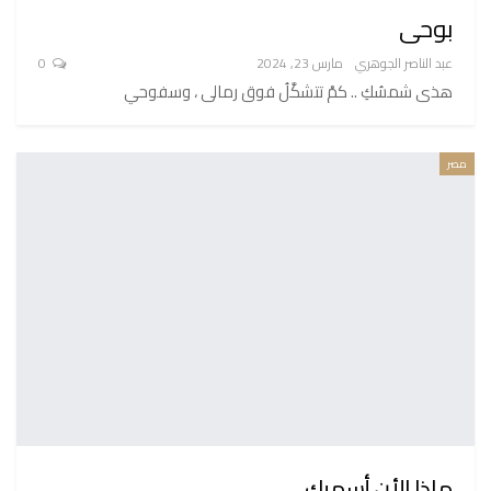
بوحى
عبد الناصر الجوهري
مارس 23, 2024
0
هذى شمسُكِ .. كمْ تتشكَّلُ فوق رمالى ، وسفوحي
مصر
ماذا الأن أسميك