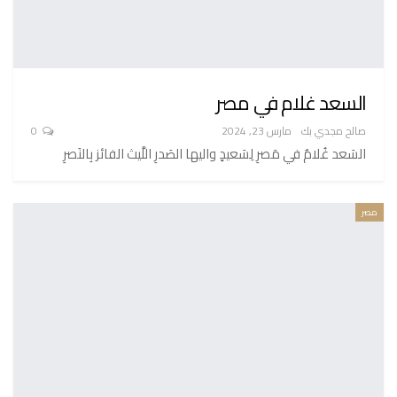
السعد غلام في مصر
صالح مجدي بك
مارس 23, 2024
0
السَعد غُلامٌ في مَصرِ لِسَعيدٍ واليها الصَدرِ اللَّيث الفائز بِالنَصرِ
مصر