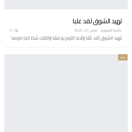
تهيد الشوق لقد غلبا
عائشة التيمورية
مارس 23, 2024
0
تَهيد الشَوق لَقد غَلَبا وَلَذيذ النَوم بِهِ سَلَبا وَالقَلبُ شَكا حُزنا ناوصبا
مصر