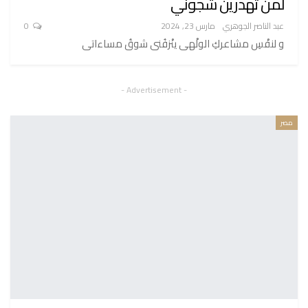
لمن تهدرين شجوني
عبد الناصر الجوهري
مارس 23, 2024
0
و لنفْسِ مشاعركِ الولْهى ينْزفُنى شوقُ مساءاتى
- Advertisement -
مصر