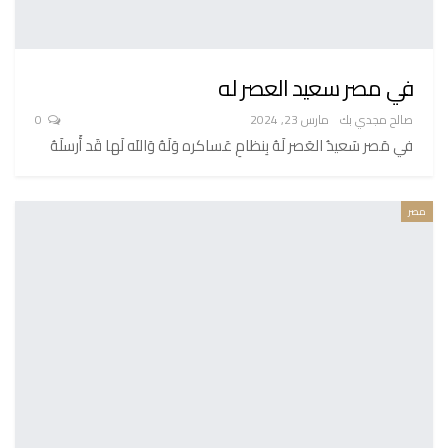
في مصر سعيد العصر له
صالح مجدي بك
مارس 23, 2024
0
في مَصر سَعيدُ العَصر لَهُ بِنظامِ عَساكره وَلَهُ وَاللَه لَها قَد أَرسلَهُ
مصر