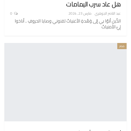
هل عاد سرب اليمامات
عبد الناصر الجوهري
مارس 23, 2024
0
الذَّين أتوْا بي إلى وَهْدةِ الأغنياتْ لقنوني وصايا الحروفِ .. أناخوا
لِيّ الأمنياتْ
مصر