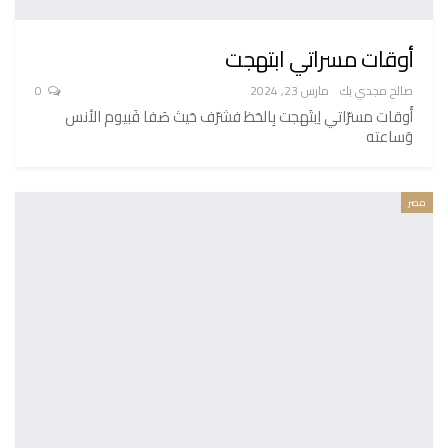
أوقات مسراتي ابتهجت
صالح مجدي بك
مارس 23, 2024
0
أَوقات مسرّاتي اِبتَهجت بِالحَظ فشرّف حَيث صَفا فَبيوم الأنس
وَساعته
مصر