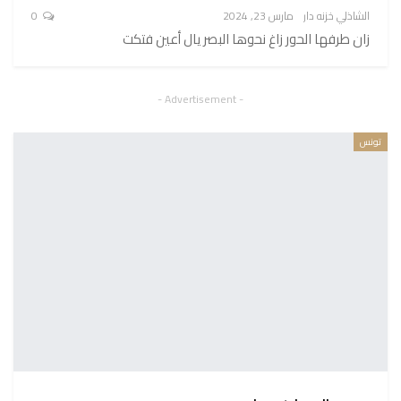
الشاذلي خزنه دار
مارس 23, 2024
0
زان طرفها الحور زاغ نحوها البصر يال أعين فتكت
- Advertisement -
تونس