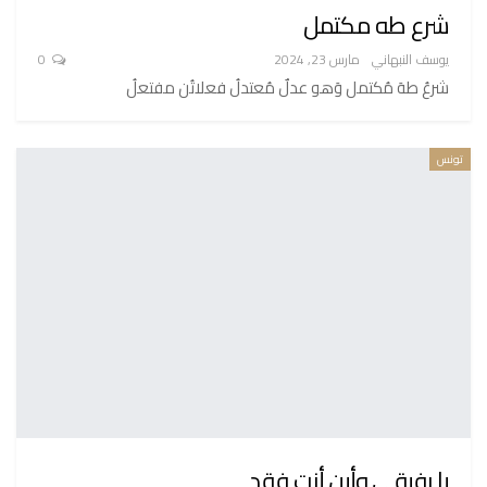
شرع طه مكتمل
يوسف النبهاني
مارس 23, 2024
0
شرعُ طهَ مُكتمل وَهو عدلٌ مُعتدلُ فعلاتُن مفتعلُ
تونس
يا رفيقي وأين أنت فقد