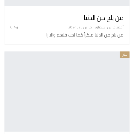
من يلح من الدنيا
أحمد فارس الشدياق
مارس 23, 2024
0
من يلح من الدنيا منكراً كما لحتِ فليجم والا را
لبنان