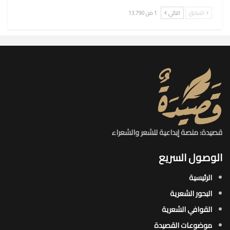
السابق
التالي
1 من 13٬790
قصيدة: منصة إبداعية للشعر والشعراء
الوصول السريع
الرئيسية
البحور الشعرية​
القوافي الشعرية​
موضوعات القصيدة​