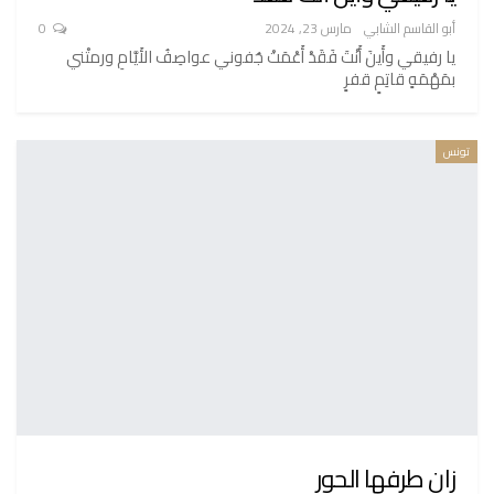
أبو القاسم الشابي
مارس 23, 2024
0
يا رفيقي وأَينَ أَنْتَ فَقَدْ أَعْمَتْ جُفوني عواصِفُ الأَيَّامِ ورمتْني
بمَهْمَهٍ قاتِمٍ قفرٍ
تونس
زان طرفها الحور