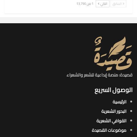
السابق
التالي
1 من 13٬790
قصيدة: منصة إبداعية للشعر والشعراء
الوصول السريع
الرئيسية
البحور الشعرية​
القوافي الشعرية​
موضوعات القصيدة​