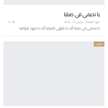
يا نديمي في صبايا
فهد العسكر
مارس 23, 2024
0
يا نديمي في صبايا أنت يا ملهى الصبايا أنت يا مهد هواها
الكويت