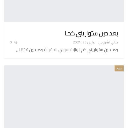
بعد حين ستواريني كما
صالح الشرنوبي
مارس 23, 2024
0
بعد حينٍ ستواريني كم ا وارَت سواي الحفراتُ بعد حين تحرَمُ ال
مصر