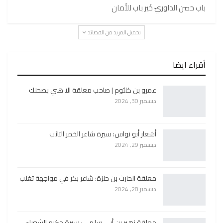
باب حصن الداوريّ خَير باب للأَمان
تحميل المزيد من القصائد
أقراء ايضا
عمرو بن كلثوم | صاحب معلقة الا هبي بصحنك
ديسمبر 30, 2024
أشعار أبو نواس: سيرة شاعر الخمر التائب
ديسمبر 29, 2024
معلقة الحارث بن حلزة: شاعر بكر في مواجهة تغلب
ديسمبر 28, 2024
معلقة زهير بن أبي سلمى: سيرة حكيم الشعراء