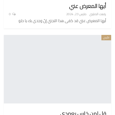
أيها المعرض عني
رفعت الصليبي
مارس 23, 2024
0
أيها المعرض عني قد كفى هذا التجني إنّ وجدي بك يا حلو
الأردن
قل لمن خاس بعهدي