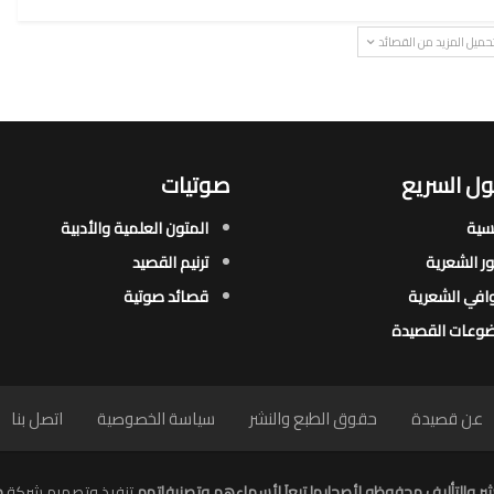
حميل المزيد من القصائد
ل السريع
صوتيات
يسية
المتون العلمية والأدبية
ور الشعرية​
ترنيم القصيد
افي الشعرية​
قصائد صوتية
وعات القصيدة​
عن قصيدة
حقوق الطبع والنشر
سياسة الخصوصية
اتصل بنا
ر والتأليف محفوظه لأصحابها تبعاَ لأسماءهم وتصنيفاتهم
تنفيذ وتصميم شركة
م