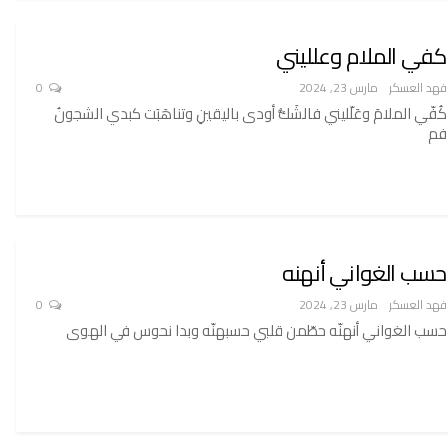
كفي الملام وعلليني
فهد العسكر
مارس 23, 2024
0
كُفّي الملامَ وعَلّليني فالشَكُّ أودى باليقينِ وتناهَبَت كبدي الشجونُ
فم
حسب الغواني أنهنه
فهد العسكر
مارس 23, 2024
0
حسب الغواني أنهنّه حطّمن قلبي حسبهنّه وبدا نحوس في الهوى