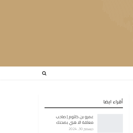
أقراء ايضا
عمرو بن كلثوم | صاحب
معلقة الا هبي بصحنك
ديسمبر 30, 2024