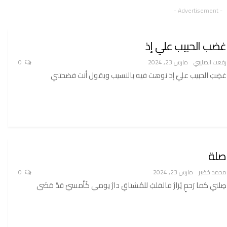
- Advertisement -
غضب الحبيب علي إذ
رفعت الصليبي
مارس 23, 2024
0
غضِبَ الحبيب عليّ إذ نوهت فيه بالنسيب ويقول أنت فضحتني
صلة
محمد خضير
مارس 23, 2024
0
صِلني كما رَحمٍ يُزارُ فالقلبُ للمُشتاقِ دارُ يومي كَأمسيْ قدْ مَضَى