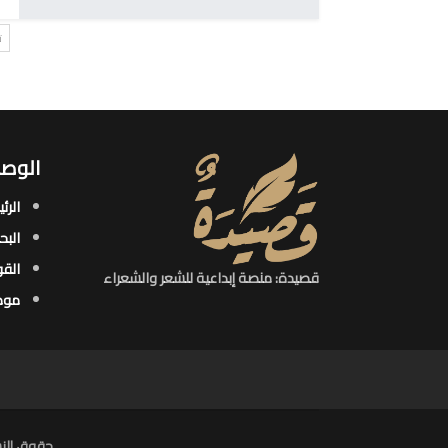
ت
الوصو
الرئ
البح
القو
قصيدة: منصة إبداعية للشعر والشعراء
موض
حقوق النش