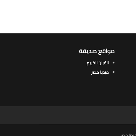
مواقع صديقة
القران الكريم
ميديا مصر
يديا مصر