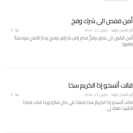
أمن قفص الى شرك وفخ
أبو الفضل الوليد
مارس 23, 2024
0
أمِن قَفَصٍ الى شركٍ وفخِّ فكم إلفٍ بلا إلفٍ وفرخِ ودارُ الأهلِ موحشةٌ
وفيها
قالت أتسخو إذا الكريم سخا
أبو الفضل الوليد
مارس 23, 2024
0
قالت أتسخو إذا الكريمُ سَخا فقلتُ في حالِ شدَّةٍ ورخا قالت لماذا
قَسَّيتَ قلبكَ لي