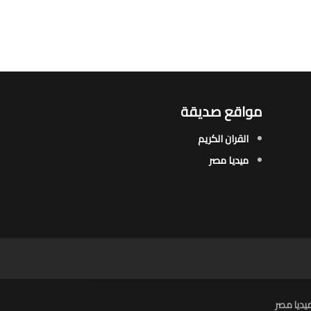
مواقع صديقة
القران الكريم
ميديا مصر
يديا مصر