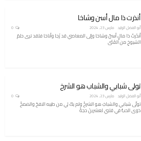
أنذرت ذا مال أسن وشاخا
أبو الفضل الوليد
مارس 23, 2024
0
أنذَرتُ ذا مالٍ أسنَّ وشاخا وإلى المعاصي قد زَجا وأناخا فلقد ترى حلمَ
الشيوخِ من الفَتَى
تولى شبابي والشباب هو الشرخ
أبو الفضل الوليد
مارس 23, 2024
0
تولّى شبابي والشبابُ هو الشرخُ ولم يكُ لي من طيبه النفحُ والضمخُ
ذوى الحبُّ في قلبي لعشرينَ حجةً