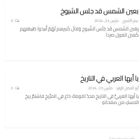
بعين الشمس قد جلس الشيوخ
عمر الأنسي
مارس 23, 2024
0
بِعَين الشَمس قَد جَلَس الشُيوخ وَقالَ كَبيرهم لَهُمُ أَنيخوا طَبيعَتهم
كَعين الغول صردا
يا أيها العربي في التاريخ
أبو الفضل الوليد
مارس 23, 2024
0
يا أيها العربيُّ في التاريخِ مجدٌ لقومكَ ذاعَ في المرِّيخِ فاشتمَّ ريحَ
المسكِ من صفحاتهِ
- Advertisement -