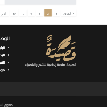
السابق
1
2
3
4
…
19
التالي
الوصو
الرئ
البح
القو
قصيدة: منصة إبداعية للشعر والشعراء
موض
حقوق النش