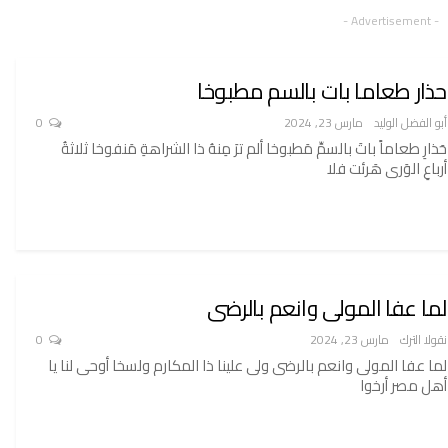
- Advertisement -
حذار طعاما بات بالسم مطبوخا
أبو الفضل الوليد
مارس 23, 2024
0
حَذارِ طعاماً باتَ بالسمِّ مَطبوخا ألم ترَ مِنهُ ذا الشراهةِ مَنفوخا ثلاثةُ
أرباعِ الوَرى هَرئت فلا
لما عفا المولى وانعم بالرضى
نقولا الترك
مارس 23, 2024
0
لما عفا المولى وانعم بالرضى ولى علينا ذا المكارم ولسخا أوحى لنا يا
أهل مصر أرخوا