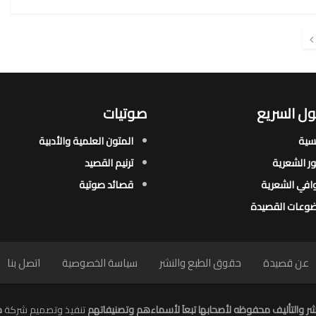
ل السريع
صوتيات
يسية
المتون العلمية والأدبية
ور الشعرية​
ترنيم القصيد
افي الشعرية​
قصائد صوتية
وعات القصيدة​
عن قصيدة
حقوق الطبع والنشر
سياسة الخصوصية
اتصل بنا
ر والتأليف محفوظه لأصحابها تبعاَ لأسماءهم وتصنيفاتهم
تنفيذ وتصميم شركة
م