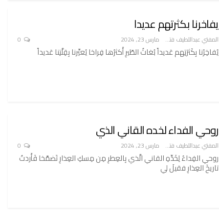
يفاخرنا بكثرتهم عديدا
المفتي عبداللطيف فتح الله
مارس 23, 2024
0
يُفاخِرُنا بِكَثرَتِهم عَديداً بُغاثُ الطّيرِ أَكثرُها فِراخا يُعيِّرنا بِقِلَّتِنا عَديداً
روحي الفداء لخده القاني الذي
المفتي عبداللطيف فتح الله
مارس 23, 2024
0
روحي الفِداءُ لِخَدِّهِ القاني الَّذي بِالعِطرِ مِن مِسكِ العِذارِ تَضمَّخا فَأَردتُ
تاريخَ العِذارِ فقيلَ لي