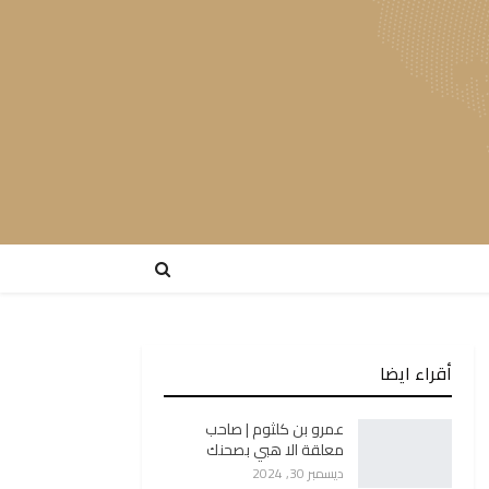
أقراء ايضا
عمرو بن كلثوم | صاحب
معلقة الا هبي بصحنك
ديسمبر 30, 2024