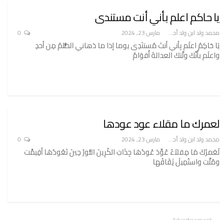
يا حاكم اعلم بأني أنت مستندى
محمد ولد ابن ولد أحميدا
مارس 23, 2024
0
يَا حَاكِمُ اعلَم بِأني أنتَ مُستنَدِى يوما إذا ما دَهاني الظُّلمُ مِن أحدِ
واعلَم بأَنَّكَ ولَّتكَ العدالةَ أَقوَامٌ
لعمرك ما مقلاء عود عودها
محمد ولد ابن ولد أحميدا
مارس 23, 2024
0
لَعَمرُكَ مَا مِقلاَءُ عُوِّدَ عُودُهَا جِذَابَ الكُرِينَ النُّورُ حِينَ تَعُودُهَا أقِيمًَت
ومُلَّت واستُمِيلَ ثِقَافُها
- Advertisement -