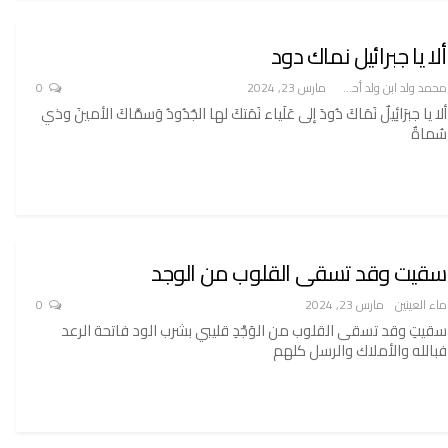
ألا يا جبرائيل نماك دود
محمد ولد ابن ولد أحميدا
مارس 23, 2024
0
ألا يا جبرَائِيلٌ نَمَاكَ دُودَ إلى عَلَياء نَمَتكَ لها الجُدُودُ وَسمَّاكَ الأمينَ وذي
سُماةٌ
سقيت وقد تسقى القلوب من الوجد
ماء العينين
مارس 23, 2024
0
سقيتِ وقد تسقى القلوب من الوَجْدِ قليبي بشرب الود فاتحة الرعد
فبالله والأملاك والرسل كلهم