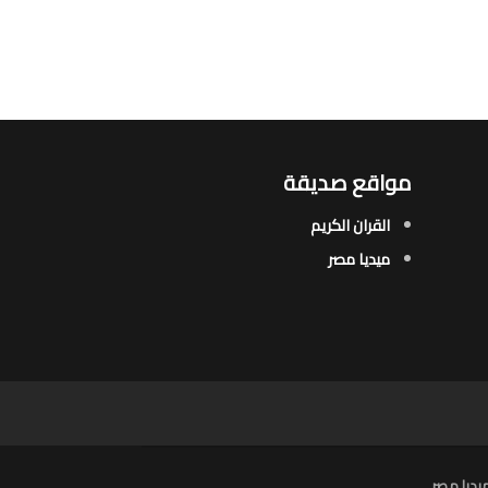
مواقع صديقة
القران الكريم
ميديا مصر
يديا مصر