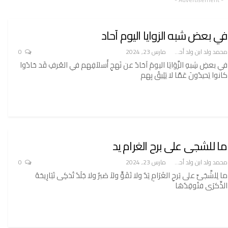
في بعض شبه الزوايا اليوم آحاد
محمد ولد ابن ولد أحميدا
مارس 23, 2024
0
في بعضِ شِبهِ الزَّوَايَا اليومَ آحَادُ عن نَهجِ أَسلاَفِهم في العُرفِ قَد حَادُوا
كانوا يَحيدُونَ عَمَّا لا يَلِيقُ بِهم
ما للشجى على برح الغرام يد
محمد ولد ابن ولد أحميدا
مارس 23, 2024
0
ما لِلشَّجَىِّ على بَرحِ الغَرَامِ يَدٌ ولا تَقَوٍّ ولاَ صَبرٌ ولا جَلَدُ تُذكِى تَبَارِيحَهُ
الذِّكرَى فتُوقِدُهَا