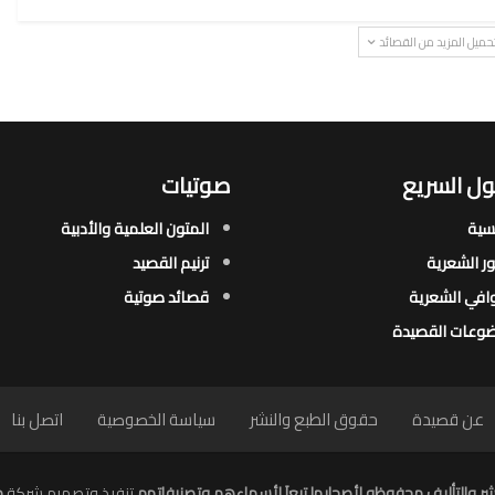
حميل المزيد من القصائد
ل السريع
صوتيات
يسية
المتون العلمية والأدبية
ور الشعرية​
ترنيم القصيد
افي الشعرية​
قصائد صوتية
وعات القصيدة​
عن قصيدة
حقوق الطبع والنشر
سياسة الخصوصية
اتصل بنا
ر والتأليف محفوظه لأصحابها تبعاَ لأسماءهم وتصنيفاتهم
تنفيذ وتصميم شركة
م