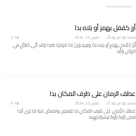
- Advertisement -
أرز كقفل بهمز أو بلاه بدا
محمد ولد ابن ولد أحميدا
مارس 23, 2024
0
أُرزٌ كَقُفلٍ بِهَمزٍ أو بِلاه بَدَا وَفِيهِ وَزنٌ بَدَا مُوَازِنَا صُرَدَا وَقَد أتَى كَعُتَّلٍ في
الوِزَانِ وَقَد
عطف الزمان على ظرف المكان بدا
محمد ولد ابن ولد أحميدا
مارس 23, 2024
0
عَطفُ الزَّمَانِ عَلَى ظَرفِ المَكَانِ بَدَا لِلبَعضِ والبَعضُ عَنهُ مَا يُرَى أبَدَا
فَمَن رَأوهُ رَأَوهُ لاِشتِرَاكِهِما