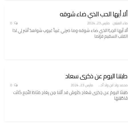
ألا أيها الحب الذي ضاء شوقه
ماء العينين
مارس 23, 2024
0
ألا أيها الحِبُّ الذي ضاء شوقه وما ضرني غيباً غيوب شواهدُ أشر لي لذا
القلب السقيم فإنما
طبتنا اليوم عن ذكرى سعاد
محمد ولد ابن ولد أحميدا
مارس 23, 2024
0
طَبتنَا اليومَ عن ذِكرَى سُعَادِ كئوسٌ قد أتَتنا مِن بِعَادِ مَنَاطَ النَّجمِ كَانَت
فَاطَّبَتهَا