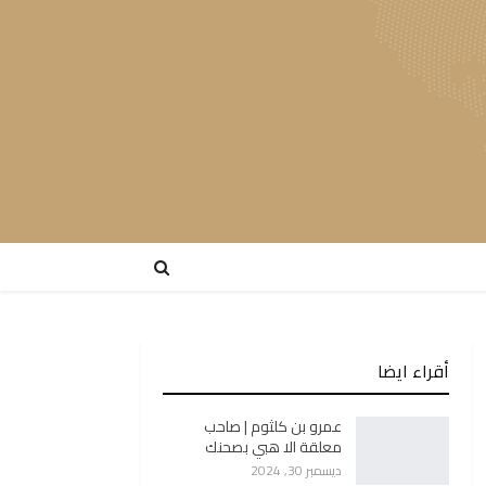
أقراء ايضا
عمرو بن كلثوم | صاحب
معلقة الا هبي بصحنك
ديسمبر 30, 2024