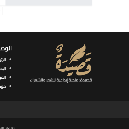
ت
الوصو
الرئ
البح
القو
قصيدة: منصة إبداعية للشعر والشعراء
موض
حقوق النش