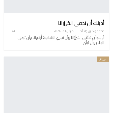
أدينك أن تذمى الخيزرانا
محمد ولد ابن ولد أحميدا
مارس 23, 2024
0
أدِينُكِ أن تَذُمِّى الخَيزُرَانَا وأن تجري المَدامِعَ أُرجُوانَا وأن تَصِلِى
الخِلَىَّ وأن تَبتِّى
موريتانيا