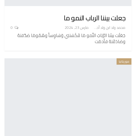
جعلت بيننا الرباب النمو ما
محمد ولد ابن ولد أحميدا
مارس 23, 2024
0
جَعَلَت بينَنا الرَّبَابُ النَّمو مَا فَكَسَتني وَسَاوِساً وهُمُومَا صَدَّقتهُ
وصَادَقَتهُ فأدمَت
موريتانيا