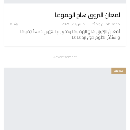
لمعان البروق هاج الهموما
محمد ولد ابن ولد أحميدا
مارس 23, 2024
0
لَمَعَانُ البُرُوقِ هَاجَ الهُمُومَا ومَرَى م العُيُونِ دَمعاً جَمُومَا
وَاستَفَزَّ الحُلُومَ حتى ازدَهَاهَا
- Advertisement -
موريتانيا