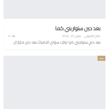
بعد حين ستواريني كما
صالح الشرنوبي
مارس 23, 2024
0
بعد حينٍ ستواريني كم ا وارَت سواي الحفراتُ بعد حين تحرَمُ ال
مصر