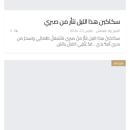
سكاكين هذا الليل تثأر من صبري
الشيخ ولد بلعمش
مارس 23, 2024
0
سكاكينُ هذا الليل تثأرُ منْ صبري فتُشعلُ ظلمائِي وتسخرُ من
بدري أمدُّ يدي .. قدْ يتَّقِي القتلَ يائسٌ
موريتانيا