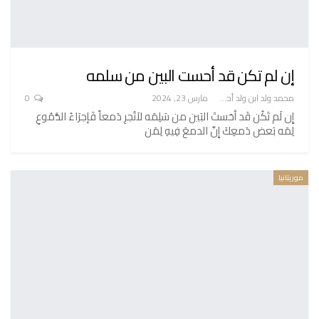
إن لم تكن قد أحست البين من سلمه
محمد ولد ابن ولد أحميدا
مارس 23, 2024
0
إِن لَم تَكُن قَد أحَستَ البَين من سَلِمَه لاَتُجرِ دَمعاً فَإجرَاءُ الدُّمُوعِ
لِمَه بَعض دَمعِكَ إِنَّ الدمعَ فِيهِ لِمَن
موريتانيا