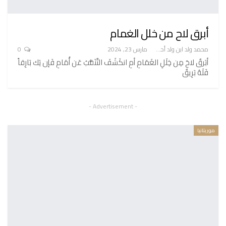
أبرق لاح من خلل الغمام
محمد ولد ابن ولد أحميدا
مارس 23, 2024
0
أبَرقٌ لاحَ مِن خِلَلِ الغَمَامِ أمِ انكَشَفَ التَّنَقُّبُ عَن أُمَامِ فَإن يَك بَارِقاً
فَلَهُ بَرِيقٌ
- Advertisement -
موريتانيا