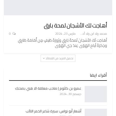
أهاجت لك الأشجان لمحة بارق
محمد ولد ابن ولد أحميدا
مارس 23, 2024
0
أهَاجَت لَكَ الأشجانَ لَمحَةُ بَارِقِ وزَورَةُ طَيفٍ مِن أُمَامَةَ طَارِقِ
وذِكرَةُ أيامِ الهَوَى عِندَ ذِي الهُوَى
تحميل المزيد من القصائد
أقراء ايضا
عمرو بن كلثوم | صاحب معلقة الا هبي بصحنك
ديسمبر 30, 2024
أشعار أبو نواس: سيرة شاعر الخمر التائب