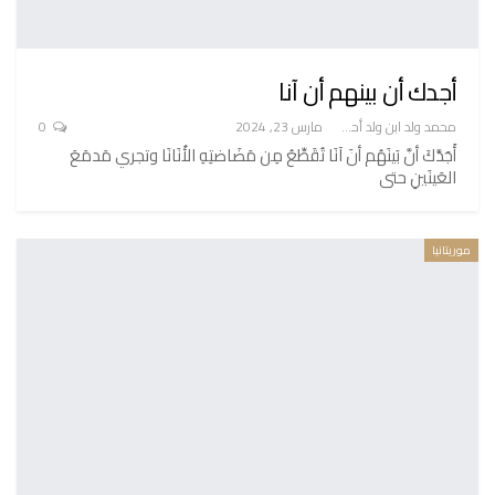
أجدك أن بينهم أن آنا
محمد ولد ابن ولد أحميدا
مارس 23, 2024
0
أَجَدَّكَ أنَّ بَينَهُم أنَ آنَا تُقَطِّعُ مِن مَضَاضتِهِ الأُنَانَا وتجري مَدمَعَ
العَينَينِ حتى
موريتانيا