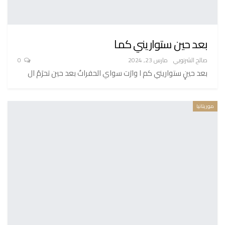
بعد حين ستواريني كما
صالح الشرنوبي
مارس 23, 2024
0
بعد حينٍ ستواريني كم ا وارَت سواي الحفراتُ بعد حين تحرَمُ ال
موريتانيا