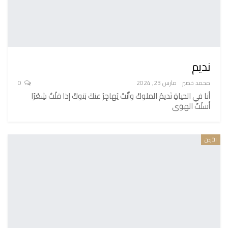
نديم
محمد خضير
مارس 23, 2024
0
أنا في الحياةِ نَديمُ الملوكْ وأنْتَ يُهاجِرُ عنكَ بَنوكْ إذا قلْتُ شِعْرًا
أَسلْتُ الهوَى
الأردن