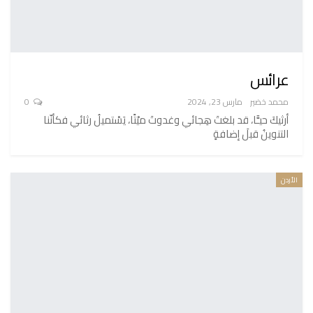
عرائس
محمد خضير
مارس 23, 2024
0
أرثيكَ حيـًّا، قد بلغتَ هِجائي وغدوتَ ميْتًا، يَسْتميلُ رثائي فكأنّنا
التنوينُ قبلَ إضافةٍ
الأردن