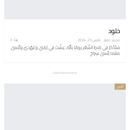
خلود
محمد خضير
مارس 23, 2024
0
سَتُذْكَرُ في بَلاطِ الشّعْر يومًا بأنَّكَ عِشْتَ في زَمَني وعَهْديْ وتُنْسى
مثلما يُنْسى سِراجٌ
- Advertisement -
الأردن