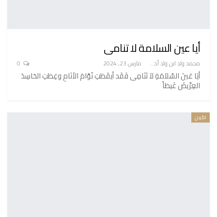
أيا عين السلامة لا تنامى
محمد ولد ابن ولد أحميدا
مارس 23, 2024
0
أيَا عَينَ السَّلاَمَةِ لاَ تَنَامِى فَقَد أيقَظتِ نُوَّامَ الأنَامِ وغِظتِ الحَاسِدَ
العِرِّيضَ غَيظاً
الأردن