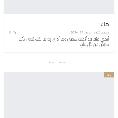
ماء
محمد خضير
مارس 23, 2024
0
أَرِحْني مِنْكَ قدْ أَثقلْتَ صَدْريْ وَما أَدْري إذا ما كُنْتَ تَدْريْ! بأَنَّكَ
فائِضٌ عَنْ كُلِّ قَلْبٍ
- Advertisement -
الأردن