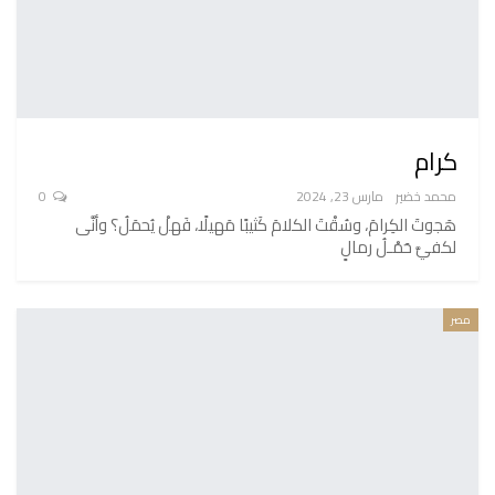
كرام
محمد خضير
مارس 23, 2024
0
هَجوتَ الكِرامَ، وسُقْتَ الكلامَ كَثيبًا مَهيلًا، فَهلْ يُحمَلُ؟ وأنَّى
لكفيَّ حَمْـلُ رمالٍ
مصر