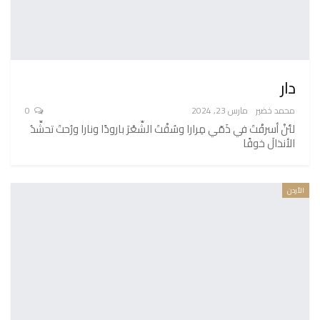
دار
محمد خضير
مارس 23, 2024
0
لئنْ أسرفْتَ في ذَمّي مِرارا وسُقْتَ الشِّعْرَ بارودًا ونارا ورُحتَ تحشِّدُ
الأنذالَ خوفًا
الأردن