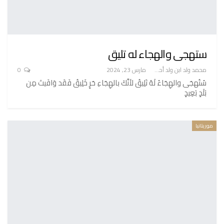
ستهجى والهجاء له تليق
محمد ولد ابن ولد أحميدا
مارس 23, 2024
0
سُتُهجَى والهِجَاءُ لَهُ تَلِيقُ لأنَّكَ بالهِجَاءِ حَرٍ خَلِيقُ فَقَد وَافَيتَ مِن
بَلَدٍ بَعِيدٍ
موريتانيا