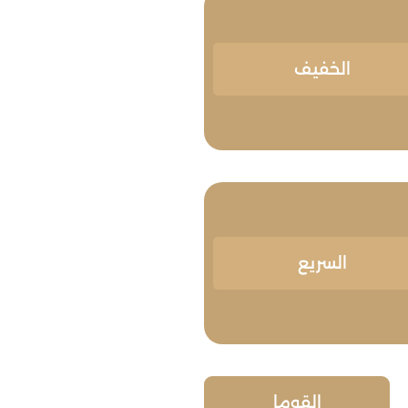
الخفيف
السريع
القوما