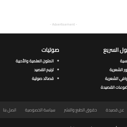
- Advertisement -
ل السريع
صوتيات
يسية
المتون العلمية والأدبية
ور الشعرية​
ترنيم القصيد
افي الشعرية​
قصائد صوتية
وعات القصيدة​
عن قصيدة
حقوق الطبع والنشر
سياسة الخصوصية
اتصل بنا