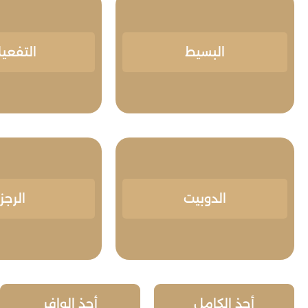
البسيط
التفعيل
الدوبيت
الرجز
أحذ الكامل
أحذ الوافر