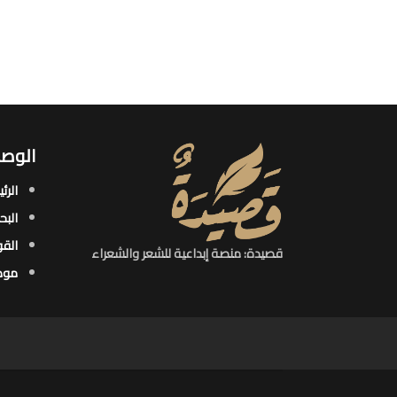
الوصو
الرئ
البح
القو
قصيدة: منصة إبداعية للشعر والشعراء
موض