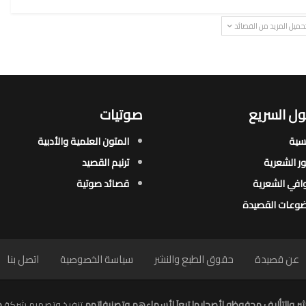
حميل المزيد من القصائد
ل السريع
صوتيات
يسية
المتون العلمية والأدبية
ور الشعرية​
ترنيم القصيد
افي الشعرية​
قصائد صوتية
وعات القصيدة​
عن قصيدة
حقوق الطبع والنشر
سياسة الخصوصية
اتصل بنا
ر والتأليف محفوظه لأصحابها تبعاَ لأسماءهم وتصنيفاتهم
تنفيذ وتصميم شركة
م