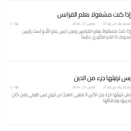
إذا كنت مشغولا بعلم الفرانس
محمد ولد ابن ولد أحميدا
مارس 23, 2024
0
إِذَا كنتُ مَشغُولاً بعِلمِ الفَرَانِسِ ومِن دَرسِ عِلمِ النَّحوِ لَستَ بِآيِسِ
فدونكَ ذَا الحَبر الجُنًَيدِيَ عَالِماً
يس ترتيلها جزء من الدين
محمد ولد ابن ولد أحميدا
مارس 23, 2024
0
يَسُ تَرتِيلُهَا جُزءٌ مِنَ الدِّينِ لاَ يَنبَغِى العَجزُ عَن تَرتِيلِ يَسِ طُوبَى لِمَن كَانَ
يَدرِيهَا ويَحفَظُهَا