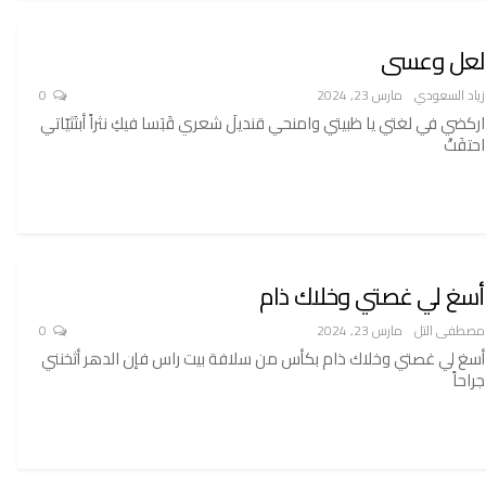
لعل وعسى
زياد السعودي
مارس 23, 2024
0
اركضي في لغتي يا ظبيتي وامنحي قنديلَ شعري قَبَسا فيكِ نثراً أبتَثيّاتي
احتفَتْ
أسغ لي غصتي وخلاك ذام
مصطفى التل
مارس 23, 2024
0
أسغ لي غصتي وخلاك ذام بكأس من سلافة بيت راس فإن الدهر أثخنني
جراحاً