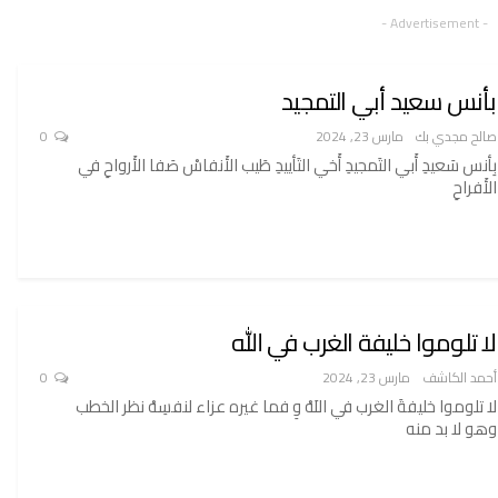
- Advertisement -
بأنس سعيد أبي التمجيد
صالح مجدي بك
مارس 23, 2024
0
بِأنس سَعيدِ أَبي التَمجيدِ أَخي التَأييدِ طَيب الأَنفاسْ صَفا الأَرواحِ في
الأَفراحِ
لا تلوموا خليفة الغرب في الله
أحمد الكاشف
مارس 23, 2024
0
لا تلوموا خليفةَ الغرب في اللَهْ وِ فما غيره عزاء لنفسِهْ نظر الخطب
وهو لا بد منه