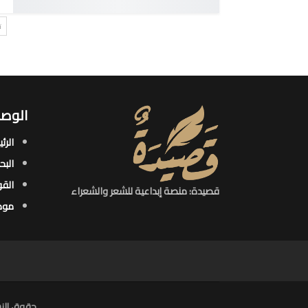
ت
الوصو
الرئ
البح
القو
قصيدة: منصة إبداعية للشعر والشعراء
موض
حقوق النش