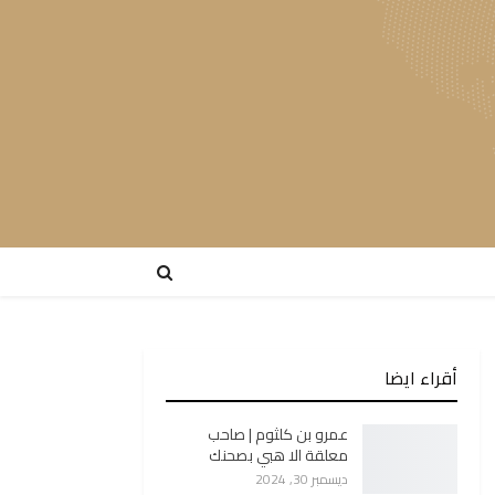
أقراء ايضا
عمرو بن كلثوم | صاحب
معلقة الا هبي بصحنك
ديسمبر 30, 2024