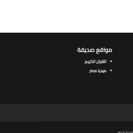
مواقع صديقة
القران الكريم
ميديا مصر
يديا مصر