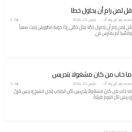
قل لمن رام أن يحاول خطا
محمد ولد ابن ولد أحميدا
مارس 23, 2024
0
قُل لِمَن رَامَ أَن يُحَاوِلَ خَطًّا مِثلَ خَطِّى إِذَا حَوَتهُ الطُّرُوسُ رُمتَ صَعباً
والسِّيدُ لَم يفتَرِس في
ما خاب من كان مشغولا بتدريس
محمد ولد ابن ولد أحميدا
مارس 23, 2024
0
مَا خَابَ مَن كَانَ مَشغُولاً بِتَدرِيسِ نَصِّ الكِتبَابِ لِنَجلِ الشيخِ إِدريسِ فَإِنَّ
إِدريسَ نَالَ اليَومَ مَرتَبَةً
- Advertisement -