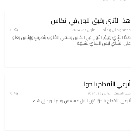
هذا الأتاي رقيق اللون في انكاس
محمد ولد ابن ولد أحميدا
مارس 23, 2024
0
هَذَا الأتَايُ رَقِيقُ اللَّونِ في انكَاسِ يَشفي القُلُوبِ بِتَطرِيبٍ وإِينَاسِ يَعلُو
على الشَّايِ ليس الشايُ يُشبِهُهُ
أترعي الأقداح يا حوا
فهد العسكر
مارس 23, 2024
0
أترعي الأقداح يا حوّا فإن الليل عسعس وينم الورد إن شاء